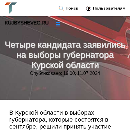
Поиск
Пользователям
KUJBYSHEVEC.RU
☰
Новости
»
Четыре кандидата заявились
Тренды новостей
»
на выборы губернатора
Курской области
Рубрики
»
Опубликовано: 19:00, 11.07.2024
Правила
»
Контакт
»
В Курской области в выборах
губернатора, которые состоятся в
сентябре, решили принять участие