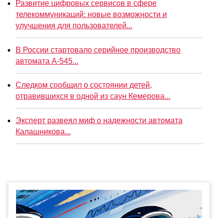
Развитие цифровых сервисов в сфере
телекоммуникаций: новые возможности и
улучшения для пользователей...
В России стартовало серийное производство
автомата А-545...
Следком сообщил о состоянии детей,
отравившихся в одной из саун Кемерова...
Эксперт развеял миф о надежности автомата
Калашникова...