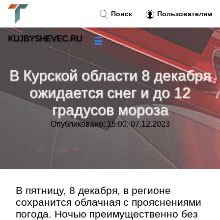
Поиск
Пользователям
KUJBYSHEVEC.RU
☰
Новости
»
В Курской области 8 декабря
Тренды новостей
»
ожидается снег и до 12
градусов мороза
Рубрики
»
Опубликовано: 15:00, 07.12.2023
Правила
»
Контакт
»
В пятницу, 8 декабря, в регионе
сохранится облачная с прояснениями
погода. Ночью преимущественно без