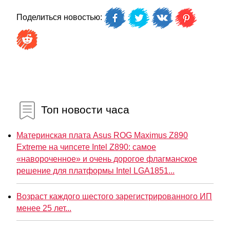
Поделиться новостью:
Топ новости часа
Материнская плата Asus ROG Maximus Z890
Extreme на чипсете Intel Z890: самое
«навороченное» и очень дорогое флагманское
решение для платформы Intel LGA1851...
Возраст каждого шестого зарегистрированного ИП
менее 25 лет...