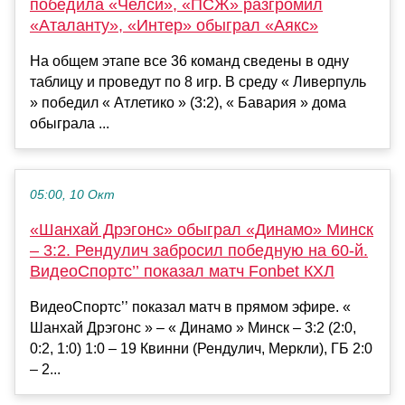
победила «Челси», «ПСЖ» разгромил
«Аталанту», «Интер» обыграл «Аякс»
На общем этапе все 36 команд сведены в одну
таблицу и проведут по 8 игр. В среду « Ливерпуль
» победил « Атлетико » (3:2), « Бавария » дома
обыграла ...
05:00, 10 Окт
«Шанхай Дрэгонс» обыграл «Динамо» Минск
– 3:2. Рендулич забросил победную на 60-й.
ВидеоСпортс’’ показал матч Fonbet КХЛ
ВидеоСпортс’’ показал матч в прямом эфире. «
Шанхай Дрэгонс » – « Динамо » Минск – 3:2 (2:0,
0:2, 1:0) 1:0 – 19 Квинни (Рендулич, Меркли), ГБ 2:0
– 2...