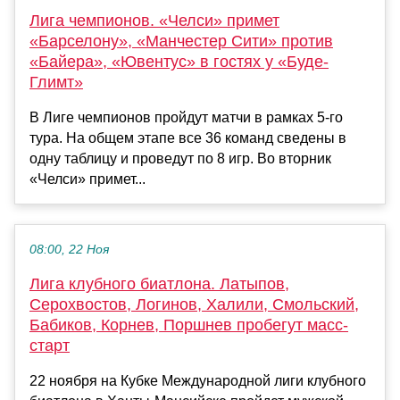
Лига чемпионов. «Челси» примет
«Барселону», «Манчестер Сити» против
«Байера», «Ювентус» в гостях у «Буде-
Глимт»
В Лиге чемпионов пройдут матчи в рамках 5-го
тура. На общем этапе все 36 команд сведены в
одну таблицу и проведут по 8 игр. Во вторник
«Челси» примет...
08:00, 22 Ноя
Лига клубного биатлона. Латыпов,
Серохвостов, Логинов, Халили, Смольский,
Бабиков, Корнев, Поршнев пробегут масс-
старт
22 ноября на Кубке Международной лиги клубного