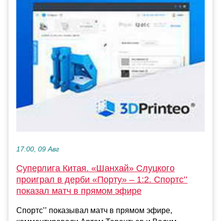
17:00, 09 Авг
Суперлига Китая. «Шанхай» Слуцкого
проиграл в дерби «Порту» – 1:2. Спортс’’
показал матч в прямом эфире
Спортс’’ показывал матч в прямом эфире,