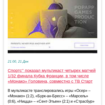
21:00, 21 Дек
Спортс’’ показал мультикаст четырех матчей
1/32 финала Кубка Франции, в том числе
«Монако» Головина, совместно с ТВ Старт
В мультикасте транслировались игры «Осер» –
«Монако» (1:2), «Бурк-ан-Бресс» – «Марсель»
(0:6), «Ницца» – «Сент-Этьен» (2:1) и «Страсбур»