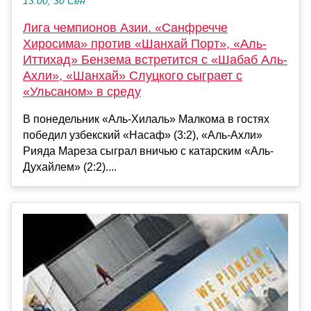
13:00, 30 Сен
Лига чемпионов Азии. «Санфречче
Хиросима» против «Шанхай Порт», «Аль-
Иттихад» Бензема встретится с «Шабаб Аль-
Ахли», «Шанхай» Слуцкого сыграет с
«Ульсаном» в среду
В понедельник «Аль-Хилаль» Малкома в гостях
победил узбекский «Насаф» (3:2), «Аль-Ахли»
Рияда Мареза сыграл вничью с катарским «Аль-
Духайлем» (2:2)....