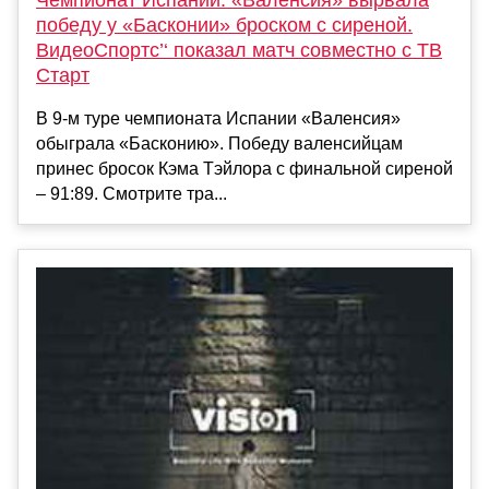
победу у «Басконии» броском с сиреной.
ВидеоСпортс’‘ показал матч совместно с ТВ
Старт
В 9-м туре чемпионата Испании «Валенсия»
обыграла «Басконию». Победу валенсийцам
принес бросок Кэма Тэйлора с финальной сиреной
– 91:89. Смотрите тра...