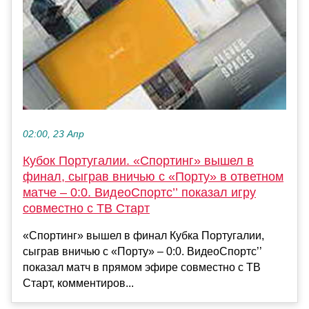
02:00, 23 Апр
Кубок Португалии. «Спортинг» вышел в
финал, сыграв вничью с «Порту» в ответном
матче – 0:0. ВидеоСпортс’’ показал игру
совместно с ТВ Старт
«Спортинг» вышел в финал Кубка Португалии,
сыграв вничью с «Порту» – 0:0. ВидеоСпортс’’
показал матч в прямом эфире совместно с ТВ
Старт, комментиров...