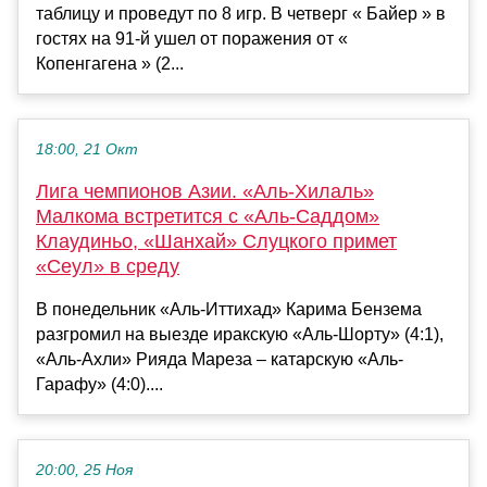
таблицу и проведут по 8 игр. В четверг « Байер » в
гостях на 91-й ушел от поражения от «
Копенгагена » (2...
18:00, 21 Окт
Лига чемпионов Азии. «Аль-Хилаль»
Малкома встретится с «Аль-Саддом»
Клаудиньо, «Шанхай» Слуцкого примет
«Сеул» в среду
В понедельник «Аль-Иттихад» Карима Бензема
разгромил на выезде иракскую «Аль-Шорту» (4:1),
«Аль-Ахли» Рияда Мареза – катарскую «Аль-
Гарафу» (4:0)....
20:00, 25 Ноя