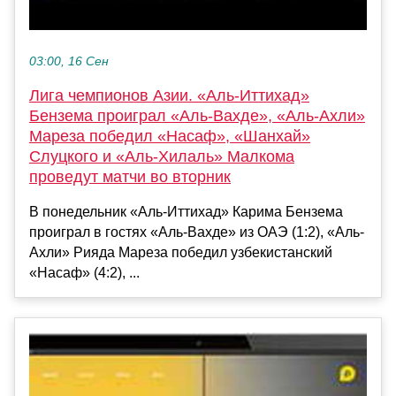
03:00, 16 Сен
Лига чемпионов Азии. «Аль-Иттихад»
Бензема проиграл «Аль-Вахде», «Аль-Ахли»
Мареза победил «Насаф», «Шанхай»
Слуцкого и «Аль-Хилаль» Малкома
проведут матчи во вторник
В понедельник «Аль-Иттихад» Карима Бензема
проиграл в гостях «Аль-Вахде» из ОАЭ (1:2), «Аль-
Ахли» Рияда Мареза победил узбекистанский
«Насаф» (4:2), ...