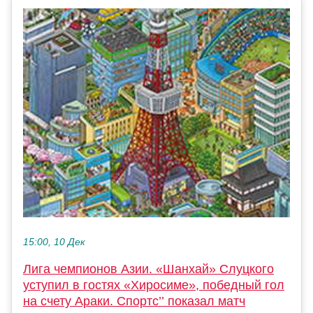
15:00, 10 Дек
Лига чемпионов Азии. «Шанхай» Слуцкого
уступил в гостях «Хиросиме», победный гол
на счету Араки. Спортс’’ показал матч