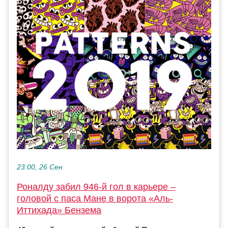
23:00, 26 Сен
Роналду забил 946-й гол в карьере –
головой с паса Мане в ворота «Аль-
Иттихада» Бензема