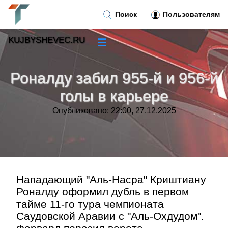
Поиск
Пользователям
KUJBYSHEVEC.RU
☰
Новости
»
Роналду забил 955-й и 956-й
Тренды новостей
»
голы в карьере
Опубликовано: 22:00, 27.12.2025
Рубрики
»
Правила
»
Контакт
»
Нападающий "Аль-Насра" Криштиану
Роналду оформил дубль в первом
тайме 11-го тура чемпионата
Саудовской Аравии с "Аль-Охдудом".