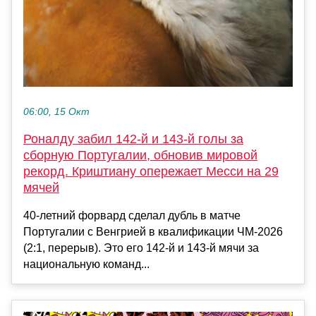
06:00, 15 Окт
Роналду забил 142-й и 143-й голы за
сборную Португалии, обновив мировой
рекорд. Криштиану опережает Месси на 29
мячей
40-летний форвард сделал дубль в матче
Португалии с Венгрией в квалификации ЧМ-2026
(2:1, перерыв). Это его 142-й и 143-й мячи за
национальную команд...