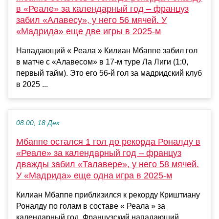
в «Реале» за календарный год – француз
забил «Алавесу», у него 56 мячей. У
«Мадрида» еще две игры в 2025-м
Нападающий « Реала » Килиан Мбаппе забил гол
в матче с «Алавесом» в 17-м туре Ла Лиги (1:0,
первый тайм). Это его 56-й гол за мадридский клуб
в 2025 ...
08:00, 18 Дек
Мбаппе осталcя 1 гол до рекорда Роналду в
«Реале» за календарный год – француз
дважды забил «Талавере», у него 58 мячей.
У «Мадрида» еще одна игра в 2025-м
Килиан Мбаппе приблизился к рекорду Криштиану
Роналду по голам в составе « Реала » за
календарный год. Французский нападающий