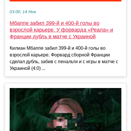
03:00, 14 Ноя
Мбаппе забил 399-й и 400-й голы во
взрослой карьере. У форварда «Реала» и
Франции дубль в матче с Украиной
Килиан Мбаппе забил 399-й и 400-й голы во
взрослой карьере. Форвард сборной Франции
сделал дубль, забив с пенальти и с игры в матче с
Украиной (4:0) ...