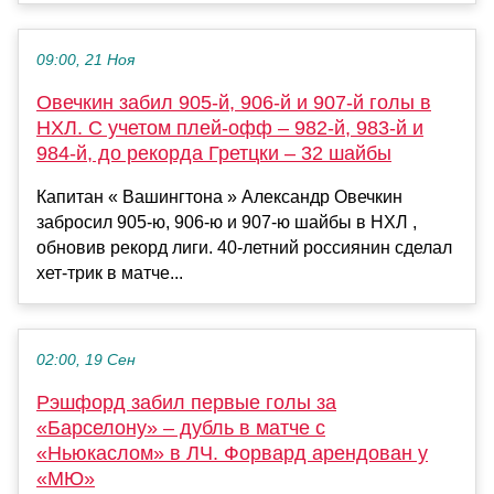
09:00, 21 Ноя
Овечкин забил 905-й, 906-й и 907-й голы в
НХЛ. С учетом плей-офф – 982-й, 983-й и
984-й, до рекорда Гретцки – 32 шайбы
Капитан « Вашингтона » Александр Овечкин
забросил 905-ю, 906-ю и 907-ю шайбы в НХЛ ,
обновив рекорд лиги. 40-летний россиянин сделал
хет-трик в матче...
02:00, 19 Сен
Рэшфорд забил первые голы за
«Барселону» – дубль в матче с
«Ньюкаслом» в ЛЧ. Форвард арендован у
«МЮ»