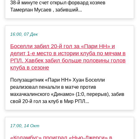
38-й минуте счет открыл форвард хозяев
Тамерлан Мусаев , забивший...
16:00, 07 Дек
Боселли забил 20-й гол за «Пари НН» и
делит 1-е место в истории клуба по мячам в
РПЛ. Хавбек забил больше половины голов
клуба в сезоне
Полузащитник «Пари НН» Хуан Боселли
реализовал пенальти в матче против
махачкалинского «Динамо» (1:0, перерыв), забив
свой 20-й гол за клуб в Мир РПЛ...
17:00, 14 Окт
«Коламбус» проиграл «Нью‑Джерси» в