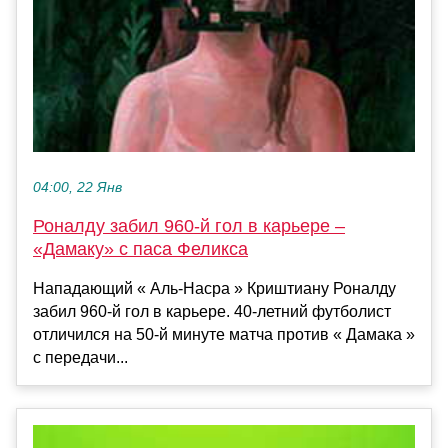
04:00, 22 Янв
Роналду забил 960-й гол в карьере –
«Дамаку» с паса Феликса
Нападающий « Аль-Насра » Криштиану Роналду
забил 960-й гол в карьере. 40-летний футболист
отличился на 50-й минуте матча против « Дамака »
с передачи...