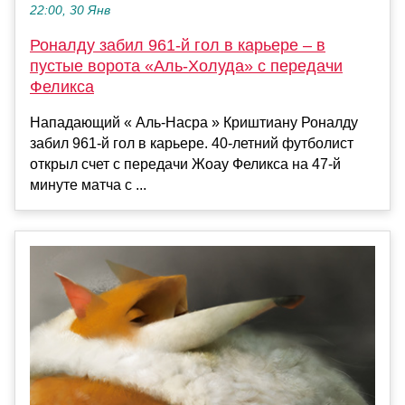
22:00, 30 Янв
Роналду забил 961-й гол в карьере – в
пустые ворота «Аль-Холуда» с передачи
Феликса
Нападающий « Аль-Насра » Криштиану Роналду
забил 961-й гол в карьере. 40-летний футболист
открыл счет с передачи Жоау Феликса на 47-й
минуте матча с ...