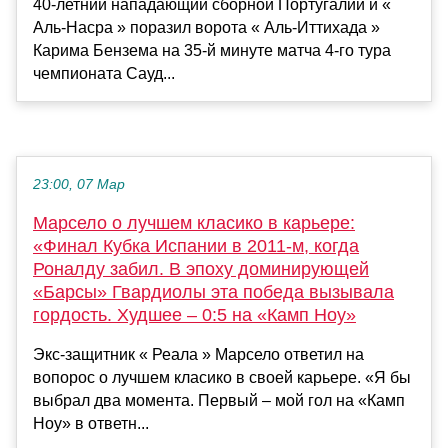
40-летний нападающий сборной Португалии и «
Аль-Насра » поразил ворота « Аль-Иттихада »
Карима Бензема на 35-й минуте матча 4-го тура
чемпионата Сауд...
23:00, 07 Мар
Марсело о лучшем класико в карьере:
«Финал Кубка Испании в 2011-м, когда
Роналду забил. В эпоху доминирующей
«Барсы» Гвардиолы эта победа вызывала
гордость. Худшее – 0:5 на «Камп Ноу»
Экс-защитник « Реала » Марсело ответил на
вопорос о лучшем класико в своей карьере. «Я бы
выбрал два момента. Первый – мой гол на «Камп
Ноу» в ответн...