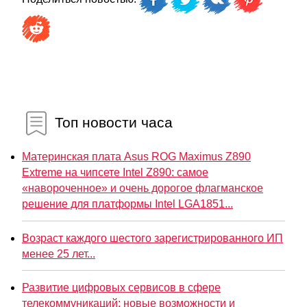
Топ новости часа
Материнская плата Asus ROG Maximus Z890
Extreme на чипсете Intel Z890: самое
«навороченное» и очень дорогое флагманское
решение для платформы Intel LGA1851...
Возраст каждого шестого зарегистрированного ИП
менее 25 лет...
Развитие цифровых сервисов в сфере
телекоммуникаций: новые возможности и