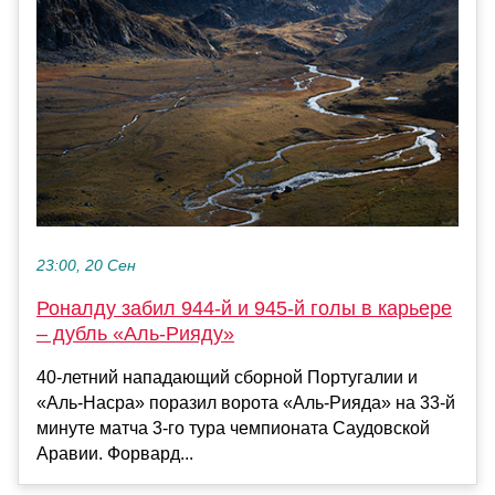
23:00, 20 Сен
Роналду забил 944-й и 945-й голы в карьере
– дубль «Аль-Рияду»
40-летний нападающий сборной Португалии и
«Аль-Насра» поразил ворота «Аль-Рияда» на 33-й
минуте матча 3-го тура чемпионата Саудовской
Аравии. Форвард...