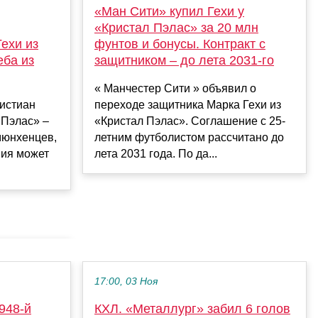
«Ман Сити» купил Гехи у
«Кристал Пэлас» за 20 млн
ехи из
фунтов и бонусы. Контракт с
еба из
защитником – до лета 2031-го
« Манчестер Сити » объявил о
ристиан
переходе защитника Марка Гехи из
 Пэлас» –
«Кристал Пэлас». Соглашение с 25-
мюнхенцев,
летним футболистом рассчитано до
ния может
лета 2031 года. По да...
17:00, 03 Ноя
948-й
КХЛ. «Металлург» забил 6 голов