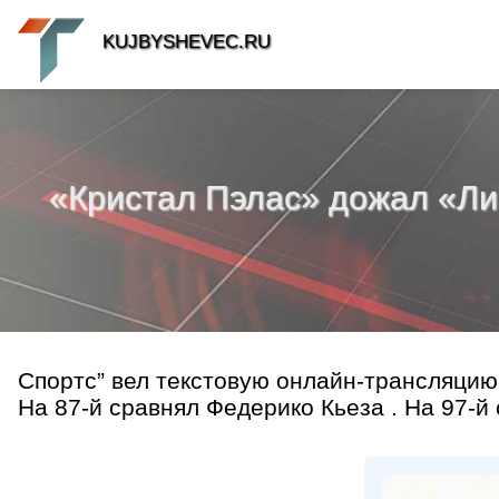
KUJBYSHEVEC.RU
«Кристал Пэлас» дожал «Ливе
Спортс” вел текстовую онлайн-трансляцию 
На 87-й сравнял Федерико Кьеза . На 97-й 