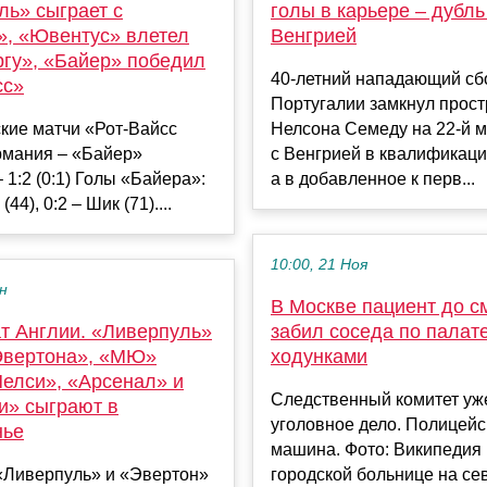
ль» сыграет с
голы в карьере – дубль 
», «Ювентус» влетел
Венгрией
гу», «Байер» победил
40-летний нападающий сб
сс»
Португалии замкнул прост
кие матчи «Рот-Вайсс
Нелсона Семеду на 22-й м
рмания – «Байер»
с Венгрией в квалификаци
 1:2 (0:1) Голы «Байера»:
а в добавленное к перв...
(44), 0:2 – Шик (71)....
10:00, 21 Ноя
ен
В Москве пациент до с
т Англии. «Ливерпуль»
забил соседа по палат
Эвертона», «МЮ»
ходунками
Челси», «Арсенал» и
Следственный комитет уж
и» сыграют в
уголовное дело. Полицейс
нье
машина. Фото: Википедия 
 «Ливерпуль» и «Эвертон»
городской больнице на се