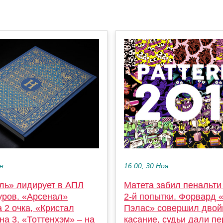
ен
16:00, 30 Ноя
ль» лидирует в АПЛ
Матета забил пенальт
уров. «Арсенал»
2-й попытки. Форвард 
а 2 очка, «Кристал
Пэлас» совершил двой
на 3, «Тоттенхэм» – на
касание, судьи дали пе