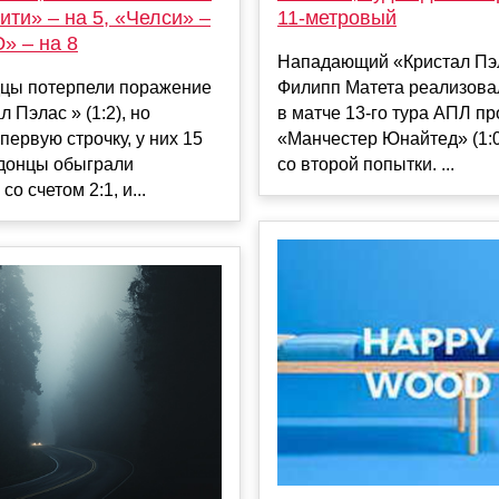
ити» – на 5, «Челси» –
11-метровый
» – на 8
Нападающий «Кристал Пэ
цы потерпели поражение
Филипп Матета реализова
л Пэлас » (1:2), но
в матче 13-го тура АПЛ пр
первую строчку, у них 15
«Манчестер Юнайтед» (1:0
ндонцы обыграли
со второй попытки. ...
о счетом 2:1, и...