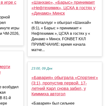
в игре с
«Шанхаю», «Барыс» принимает
«Нефтехимик», ЦСКА в гостях у
«Динамо» Минск
орной
рел
« Металлург » обыграл «Шанхай»
инуте игры
(6:1), « Барыс » принимает «
и ЧМ-2026,
Нефтехимик », ЦСКА в гостях у «
Динамо » Минск. FONBET КХЛ
ПРИМЕЧАНИЕ: время начала
матче...
мерти
23:00, 09 Дек
е
«Бавария» обыграла «Спортинг»
(3:1), пропустив первой. 17-
е возбудил
летний Карл снова забил, у
кая
Киммиха автогол
В 81-й
вере
«Бавария» был сильнее