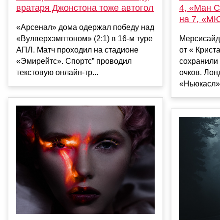
вратаря Джонстона тоже автогол
4, «Ман С
на 7, «МЮ
«Арсенал» дома одержал победу над
«Вулверхэмптоном» (2:1) в 16-м туре
Мерсисайд
АПЛ. Матч проходил на стадионе
от « Криста
«Эмирейтс». Спортс” проводил
сохранили 
текстовую онлайн-тр...
очков. Ло
«Ньюкасл» с