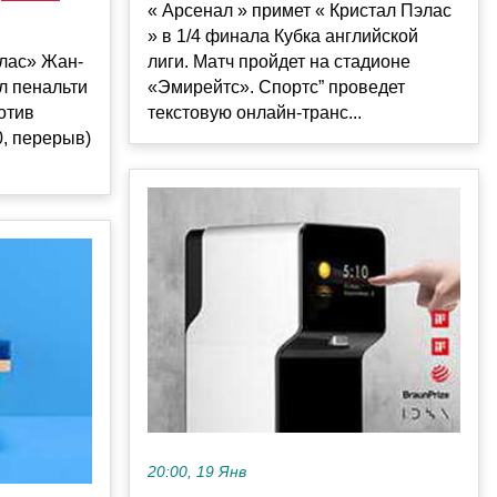
« Арсенал » примет « Кристал Пэлас
» в 1/4 финала Кубка английской
лас» Жан-
лиги. Матч пройдет на стадионе
л пенальти
«Эмирейтс». Спортс” проведет
отив
текстовую онлайн-транс...
, перерыв)
20:00, 19 Янв