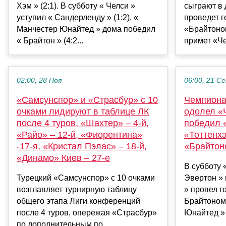
Хэм » (2:1). В субботу « Челси »
сыграют в 
уступил « Сандерленду » (1:2), «
проведет г
Манчестер Юнайтед » дома победил
«Брайтоно
« Брайтон » (4:2...
примет «Че
02:00, 28 Ноя
06:00, 21 С
«Самсунспор» и «Страсбур» с 10
Чемпиона
очками лидируют в таблице ЛК
одолел «
после 4 туров, «Шахтер» – 4-й,
победил 
«Райо» – 12-й, «Фиорентина»
«Тоттенх
-17-я, «Кристал Пэлас» – 18-й,
«Брайтон
«Динамо» Киев – 27-е
В субботу 
Турецкий «Самсунспор» с 10 очками
Эвертон » 
возглавляет турнирную таблицу
» провел г
общего этапа Лиги конференций
Брайтоном 
после 4 туров, опережая «Страсбур»
Юнайтед » 
по дополнительным по...