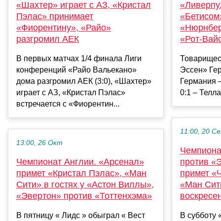
«Шахтер» играет с АЗ, «Кристал
«Ливерпу
Пэлас» принимает
«Бетисом
«Фиорентину», «Райо»
«Нюрнбер
разгромил АЕК
«Рот-Вай
В первых матчах 1/4 финала Лиги
Товарищес
конференций «Райо Вальекано»
Эссен» Ге
дома разгромил АЕК (3:0), «Шахтер»
Германия –
играет с АЗ, «Кристал Пэлас»
0:1 – Телла 
встречается с «Фиорентин...
11:00, 20 С
13:00, 26 Окт
Чемпиона
Чемпионат Англии. «Арсенал»
против «
примет «Кристал Пэлас», «Ман
примет «
Сити» в гостях у «Астон Виллы»,
«Ман Сит
«Эвертон» против «Тоттенхэма»
воскресе
В пятницу « Лидс » обыграл « Вест
В субботу