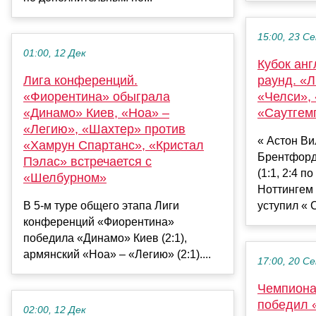
15:00, 23 С
01:00, 12 Дек
Кубок анг
Лига конференций.
раунд. «
«Фиорентина» обыграла
«Челси»,
«Динамо» Киев, «Ноа» –
«Саутгем
«Легию», «Шахтер» против
« Астон Ви
«Хамрун Спартанс», «Кристал
Брентфорд
Пэлас» встречается с
(1:1, 2:4 п
«Шелбурном»
Ноттингем 
В 5-м туре общего этапа Лиги
уступил « С
конференций «Фиорентина»
победила «Динамо» Киев (2:1),
армянский «Ноа» – «Легию» (2:1)....
17:00, 20 С
Чемпиона
победил 
02:00, 12 Дек