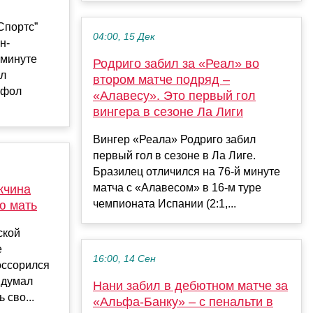
Спортс”
04:00, 15 Дек
н-
 минуте
Родриго забил за «Реал» во
ал
втором матче подряд –
 фол
«Алавесу». Это первый гол
вингера в сезоне Ла Лиги
Вингер «Реала» Родриго забил
первый гол в сезоне в Ла Лиге.
Бразилец отличился на 76-й минуте
матча с «Алавесом» в 16-м туре
жчина
чемпионата Испании (2:1,...
ю мать
ской
е
16:00, 14 Сен
оссорился
идумал
Нани забил в дебютном матче за
 сво...
«Альфа-Банку» – с пенальти в