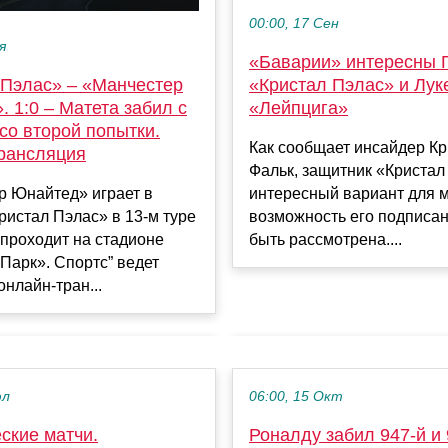
00:00, 17 Сен
я
«Баварии» интересны Г
 Пэлас» – «Манчестер
«Кристал Пэлас» и Лук
 1:0 – Матета забил с
«Лейпцига»
со второй попытки.
Как сообщает инсайдер К
рансляция
Фальк, защитник «Кристал
р Юнайтед» играет в
интересный вариант для 
Кристал Пэлас» в 13-м туре
возможность его подписа
проходит на стадионе
быть рассмотрена....
Парк». Спортс” ведет
онлайн-тран...
юл
06:00, 15 Окт
ские матчи.
Роналду забил 947-й и 