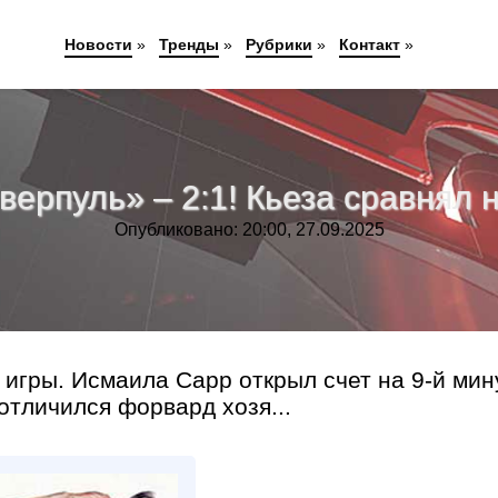
Новости
»
Тренды
»
Рубрики
»
Контакт
»
рпуль» – 2:1! Кьеза сравнял н
Опубликовано: 20:00, 27.09.2025
игры. Исмаила Сарр открыл счет на 9-й мин
отличился форвард хозя...