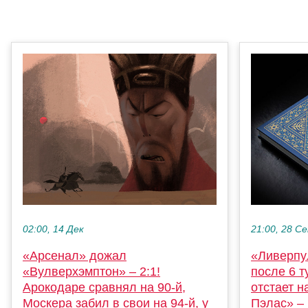
02:00, 14 Дек
21:00, 28 С
«Арсенал» дожал
«Ливерпу
«Вулверхэмптон» – 2:1!
после 6 т
Арокодаре сравнял на 90-й,
отстает н
Москера забил в свои на 94-й, у
Пэлас» – 