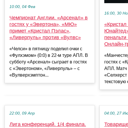
10:00, 04 Фев
16:00, 30 Но
Чемпионат Англии. «Арсенал» в
гостях у «Эвертона», «МЮ»
«Кристал
примет «Кристал Пэлас»,
Юнайтед».
«Ливерпуль» против «Вулвс»
пенальти 
Онлайн-т
«Челси» в пятницу поделил очки с
«Фулхэмом» (0:0) в 22-м туре АПЛ. В
«Манчесте
субботу «Арсенал» сыграет в гостях
гостях с «
с «Эвертоном», «Ливерпуль» – с
АПЛ. Матч 
«Вулверхэмптон...
«Селхерст 
текстовую 
22:00, 09 Апр
04:00, 27 И
Лига конференций. 1/4 финала.
Товарище