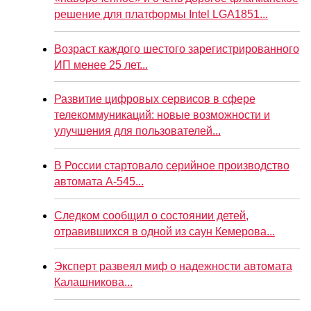
решение для платформы Intel LGA1851...
Возраст каждого шестого зарегистрированного
ИП менее 25 лет...
Развитие цифровых сервисов в сфере
телекоммуникаций: новые возможности и
улучшения для пользователей...
В России стартовало серийное производство
автомата А-545...
Следком сообщил о состоянии детей,
отравившихся в одной из саун Кемерова...
Эксперт развеял миф о надежности автомата
Калашникова...