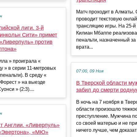
Матч проходит в Алматы. 
ен
проводит текстовую онлай
трансляцию игры. На 25-й
лийской лиги. 3-й
Килиан Мбаппе реализов
Линкольн Сити» примет
пенальти, назначенный за
 «Ливерпуль» против
врата...
птона»
лла » проиграла «
у » в серии 11-метровых
07:00, 09 Ноя
о пенальти). В среду «
Форест » на выезде
В Тверской области му
уонси » (2:3)....
забил до смерти родну
В ночь на 7 ноября в Твер
области произошло тяжко
ен
преступление. Мужчина п
со своей матерью и не пр
т Англии. «Ливерпуль»
ничего лучше, чем доказать
«Эвертона», «МЮ»