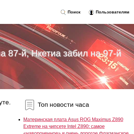
Поиск
Пользователям
а 87-й, Нкетиа забил на 97-й
уте.
Топ новости часа
Материнская плата Asus ROG Maximus Z890
Extreme на чипсете Intel Z890: самое
«навороченное» и очень дорогое флагманское