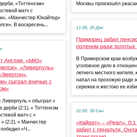
дерби, «Тоттенхэм»
Москвы произошёл ужасаю
остевой матч с
м», «Манчестер Юнайтед»
лси». В воскресень...
11:00, 20 Дек
Приморец забил пенси
поленом ради золотых
ен
В Приморском крае возбу
т Англии. «МЮ»
уголовное дело в отношен
Челси», «Ливерпуль»
летнего местного жителя,
«Эвертон»,
напал на прохожую ради 
эм» сыграл вничью с
сережек и жестоко ее избил
ом»
« Ливерпуль » обыграл «
в дерби (2:1), « Тоттенхэм
21:00, 30 Сен
остевой матч с «
» (2:2), « Манчестер
«Кайрат» – «Реал». 0:1
победил «Ч...
забил с пенальти. Онла
трансляция