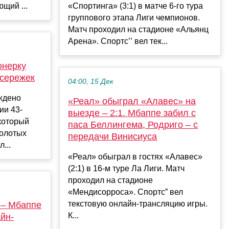
щий ...
«Спортинга» (3:1) в матче 6-го тура
группового этапа Лиги чемпионов.
Матч проходил на стадионе «Альянц
Арена». Спортс’’ вел тек...
онерку
 сережек
04:00, 15 Дек
ждено
«Реал» обыграл «Алавес» на
ии 43-
выезде – 2:1. Мбаппе забил с
 который
паса Беллингема, Родриго – с
золотых
передачи Винисиуса
...
«Реал» обыграл в гостях «Алавес»
(2:1) в 16-м туре Ла Лиги. Матч
проходил на стадионе
«Мендисорроса». Спортс” вел
текстовую онлайн-трансляцию игры.
 – Мбаппе
К...
йн-