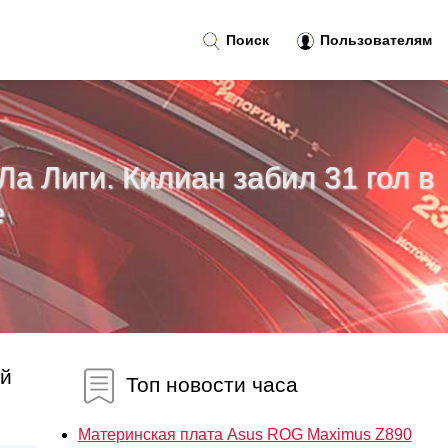
Поиск
Пользователям
а Лиги. Килиан забил 31 гол в
е
ой
Топ новости часа
Материнская плата Asus ROG Maximus Z890