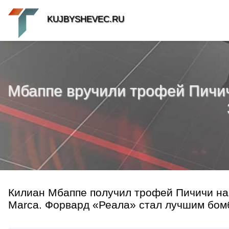
KUJBYSHEVEC.RU
Мбаппе вручили трофей Пичичи
Килиан Мбаппе получил трофей Пичичи на
Marca. Форвард «Реала» стал лучшим бомб