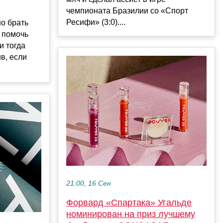
чемпионата Бразилии со «Спорт
Ресифи» (3:0)....
но брать
о помочь
и тогда
в, если
21:00, 16 Сен
Форвард «Спартака» Угальде
номинирован на приз лучшему