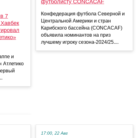
футболисту CONCACAF
Конфедерация футбола Северной и
 в 7
Центральной Америки и стран
 Хавбек
Карибского бассейна (CONCACAF)
тировал
объявила номинантов на приз
етико»
лучшему игроку сезона-2024/25....
аппе и
« Атлетико
 первый
..
17:00, 22 Авг