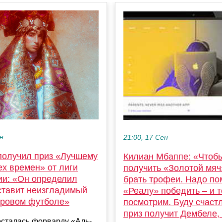
ен
21:00, 17 Сен
получил приз «Лучшему
Килиан Мбаппе: «Чтоб
ех времен» от лиги
получить «Золотой мяч
ии: «Он определил
брать трофеи. Надо по
оставит неизгладимый
«Реалу» победить – и т
ировом футболе»
посмотрим. Буду счаст
приз получит Дембеле,
осталась форварду «Аль-