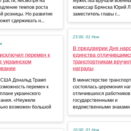
 расти, несмотря на
Мужества вручали военн
едление темпов роста
комиссар Брянска Юрий Л
й розницы. Но развитие
заместитель главы г...
ожет сдерживать н...
23:00, 01 Ноя
я
В преддверии Дня нар
 исключил перемен к
единства отличившимс
в украинском
транспортникам вручи
овании
награды
 США Дональд Трамп
В министерстве транспорт
озможность перемен к
состоялась церемония на
плане украинского
отличившихся работников
вания. «Неужели
государственными и
льно возможен большой
ведомственными знаками о
10:00, 01 Ноя