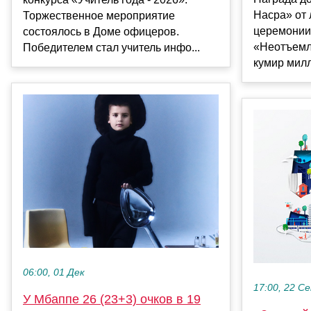
Насра» от 
Торжественное мероприятие
церемонии 
состоялось в Доме офицеров.
«Неотъемл
Победителем стал учитель инфо...
кумир милл
06:00, 01 Дек
17:00, 22 С
У Мбаппе 26 (23+3) очков в 19