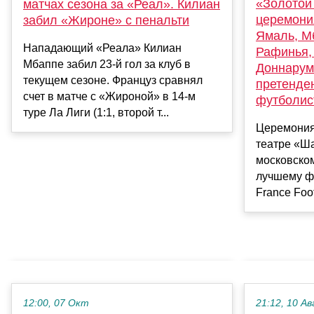
«Золотой
матчах сезона за «Реал». Килиан
церемони
забил «Жироне» с пенальти
Ямаль, М
Нападающий «Реала» Килиан
Рафинья,
Мбаппе забил 23-й гол за клуб в
Доннарум
текущем сезоне. Француз сравнял
претенде
счет в матче с «Жироной» в 14-м
футболис
туре Ла Лиги (1:1, второй т...
Церемония
театре «Ша
московском
лучшему фу
France Footb
12:00, 07 Окт
21:12, 10 Ав