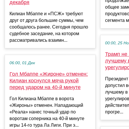
продолжает
декабря
общее зам
Килиан Мбаппе и «ПСЖ» требуют
продуктово
друг от друга большие суммы, чем
сегмента м
сообщалось ранее. Сегодня прошло
судебное заседание, на котором
рассматривались взаимн...
00:00, 25 Но
Трамп не
лучшему 
06:00, 01 Дек
урегулир
Гол Мбаппе «Жироне» отменен:
Президент
Килиан коснулся мяча рукой
допустил в
перед ударом на 40-й минуте
лучшему в 
Гол Килиана Мбаппе в ворота
урегулиро
«Жироны» отменен. Нападающий
действите
«Реала» нанес точный удар по
прогре...
воротам соперника на 40-й минуте
игры 14-го тура Ла Лиги. При э...