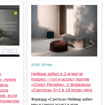
10:00, 29 Ноя
Неймар забил в 2-м матче
ы
подряд – гол и ассист против
», нужно
«Спорт Ресифи». У форварда
мочь
«Сантоса» 5+1 в 18 играх лиги
огда
лив, если
Форвард «Сантоса» Неймар забил
 посмотрю
мяч и сделал ассист в игре