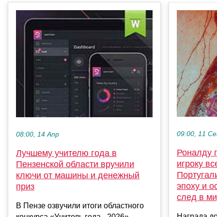
09:00, 11 С
08:00, 14 Апр
Роналду 
Лучшему учителю года в
игроку вс
Пензенской области вручили
Португал
ключи от машины и денежный
эпоху и 
приз
след в м
В Пензе озвучили итоги областного
Награда д
конкурса «Учитель года - 2026».