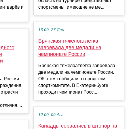
ый
область на турнире представляют
интварёв и
спортсмены, имеющие не ме...
13:00, 27 Сен
Брянская тяжелоатлетка
одного
завоевала две медали на
я
чемпионате России
ли
Брянская тяжелоатлетка завоевала
две медали на чемпионате России.
а России
Об этом сообщили в городском
граждения
спорткомитете. В Екатеринбурге
 отрасли
проходит чемпионат Росс...
тличия....
12:00, 09 Авг
Канадцы сорвались в штопор на