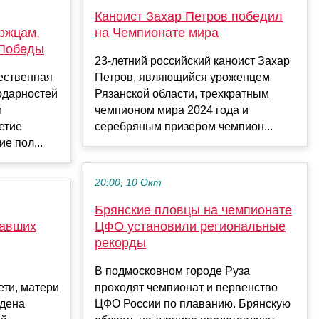
Каноист Захар Петров победил
ржцам,
на Чемпионате мира
 Победы
23-летний российский каноист Захар
ественная
Петров, являющийся уроженцем
одарностей
Рязанской области, трехкратным
м
чемпионом мира 2024 года и
етие
серебряным призером чемпион...
е пол...
20:00, 10 Окт
Брянские пловцы на чемпионате
павших
ЦФО установили региональные
рекорды
В подмосковном городе Руза
ети, матери
проходят чемпионат и первенство
рдена
ЦФО России по плаванию. Брянскую