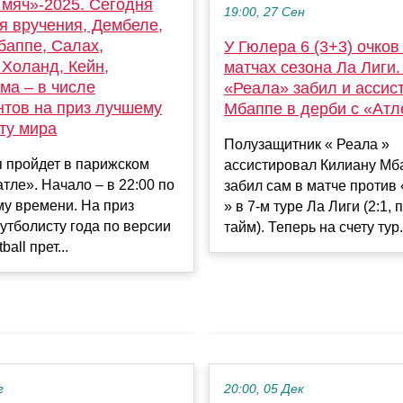
 мяч»-2025. Сегодня
19:00, 27 Сен
я вручения, Дембеле,
баппе, Салах,
У Гюлера 6 (3+3) очков
 Холанд, Кейн,
матчах сезона Ла Лиги.
ма – в числе
«Реала» забил и ассис
нтов на приз лучшему
Мбаппе в дерби с «Атл
ту мира
Полузащитник « Реала »
 пройдет в парижском
ассистировал Килиану Мб
тле». Начало – в 22:00 по
забил сам в матче против 
у времени. На приз
» в 7-м туре Ла Лиги (2:1,
тболисту года по версии
тайм). Теперь на счету тур.
all прет...
г
20:00, 05 Дек