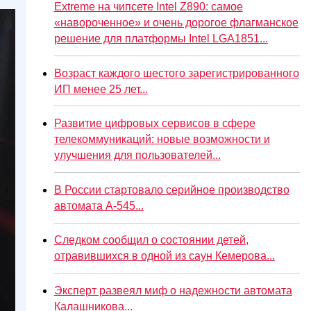
Extreme на чипсете Intel Z890: самое
«навороченное» и очень дорогое флагманское
решение для платформы Intel LGA1851...
Возраст каждого шестого зарегистрированного
ИП менее 25 лет...
Развитие цифровых сервисов в сфере
телекоммуникаций: новые возможности и
улучшения для пользователей...
В России стартовало серийное производство
автомата А-545...
Следком сообщил о состоянии детей,
отравившихся в одной из саун Кемерова...
Эксперт развеял миф о надежности автомата
Калашникова...