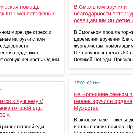
ическая помощь
В Смольном вручили
ак КПТ меняет жизнь к
благодарности петербу
освещавшим 80-летие
ном мире, где стресс и
В Смольном прошла торж
ьные нагрузки стали
церемония вручения благ
седневности,
журналистам, помогавши
ческая поддержка
Петербургу встретить 80-л
т особую ценность. Одним
Великой Победы. Признани
17:00, 02 Ноя
к
На Брянщине семьям 
ится к лучшему //
героев вручили ордена
ынка готовой еды
Мужества
 32%
В актовом зале — жёны, д
 рынок готовой еды
и отцы павших воинов. О