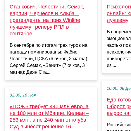
Станкович, Челестини, Семак,
Психолог
Карпин, Черчесов и Альба –
онлайн: к
претенденты на приз Winline
лучшему
лучшему тренеру РПЛ в
В современ
сентябре
эмоционал
В сентябре по итогам трех туров на
частью пов
награду номинированы: Фабио
психологи
Челестини, ЦСКА (6 очков, 3 матча);
приобретае
Сергей Семак, «Зенит» (7 очков, 3
из ...
матча); Деян Ста...
10:00, 05 Де
02:00, 18 Ноя
Еда готов
«ПСЖ» требует 440 млн евро, а
Оборот р
не 180 млн от Мбаппе. Килиан –
вырос на
253 млн, а не 240 млн от клуба.
Российский
Суд вынесет решение 16