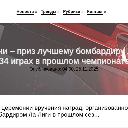
Новости
»
Тренды
»
Рубрики
»
Контакт
»
 – приз лучшему бомбардиру Л
34 играх в прошлом чемпионат
Опубликовано: 04:00, 25.11.2025
 церемонии вручения наград, организованн
ардиром Ла Лиги в прошлом сез...