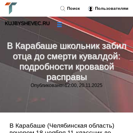
Поиск
Пользователям
KUJBYSHEVEC.RU
☰
Новости
»
В Карабаше школьник забил
Тренды новостей
»
отца до смерти кувалдой:
подробности кровавой
Рубрики
»
расправы
Правила
»
Опубликовано: 12:00, 20.11.2025
Контакт
»
В Карабаше (Челябинская область)
вечером 18 ноября 11-классник до