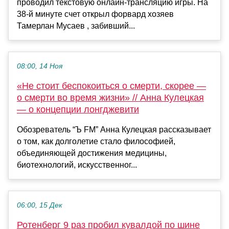
проводил текстовую онлайн-трансляцию игры. На
38-й минуте счет открыл форвард хозяев
Тамерлан Мусаев , забивший...
08:00, 14 Ноя
«Не стоит беспокоиться о смерти, скорее —
о смерти во время жизни» // Анна Кулецкая
— о концепции лонгджевити
Обозреватель “Ъ FM” Анна Кулецкая рассказывает
о том, как долголетие стало философией,
объединяющей достижения медицины,
биотехнологий, искусственног...
06:00, 15 Дек
Ротенберг 9 раз пробил кувалдой по шине