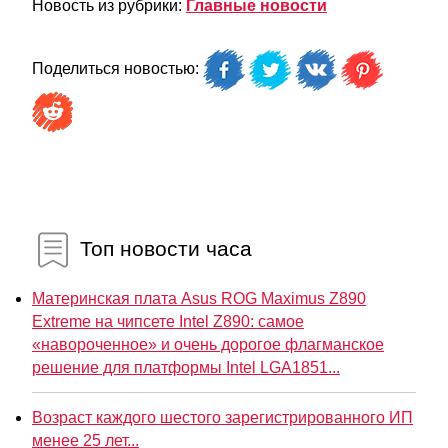
Новость из рубрики:
Главные новости
Поделиться новостью:
Топ новости часа
Материнская плата Asus ROG Maximus Z890
Extreme на чипсете Intel Z890: самое
«навороченное» и очень дорогое флагманское
решение для платформы Intel LGA1851...
Возраст каждого шестого зарегистрированного ИП
менее 25 лет...