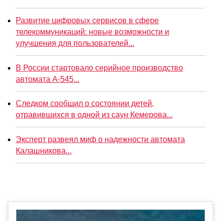
Развитие цифровых сервисов в сфере
телекоммуникаций: новые возможности и
улучшения для пользователей...
В России стартовало серийное производство
автомата А-545...
Следком сообщил о состоянии детей,
отравившихся в одной из саун Кемерова...
Эксперт развеял миф о надежности автомата
Калашникова...