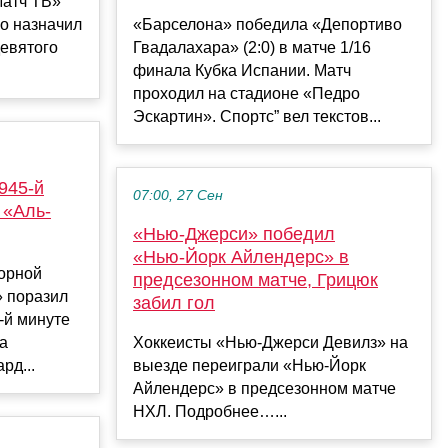
Матч ТВ»
но назначил
«Барселона» победила «Депортиво
евятого
Гвадалахара» (2:0) в матче 1/16
финала Кубка Испании. Матч
проходил на стадионе «Педро
Эскартин». Спортс” вел текстов...
945-й
07:00, 27 Сен
 «Аль-
«Нью‑Джерси» победил
«Нью‑Йорк Айлендерс» в
орной
предсезонном матче, Грицюк
» поразил
забил гол
-й минуте
та
Хоккеисты «Нью‑Джерси Девилз» на
рд...
выезде переиграли «Нью‑Йорк
Айлендерс» в предсезонном матче
НХЛ. Подробнее…...