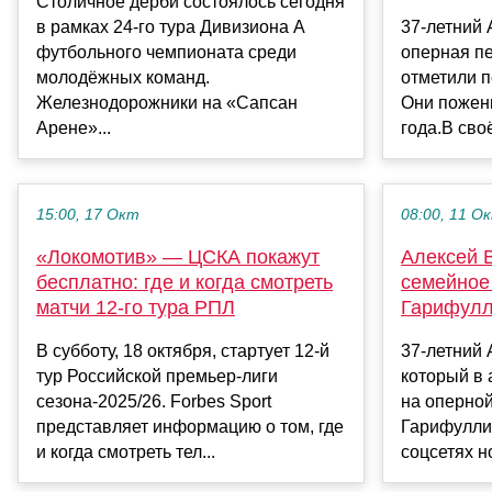
Столичное дерби состоялось сегодня
в рамках 24-го тура Дивизиона А
37-летний 
футбольного чемпионата среди
оперная п
молодёжных команд.
отметили п
Железнодорожники на «Сапсан
Они пожени
Арене»...
года.В сво
15:00, 17 Окт
08:00, 11 О
«Локомотив» — ЦСКА покажут
Алексей 
бесплатно: где и когда смотреть
семейное
матчи 12-го тура РПЛ
Гарифулл
В субботу, 18 октября, стартует 12-й
37-летний 
тур Российской премьер-лиги
который в 
сезона-2025/26. Forbes Sport
на оперно
представляет информацию о том, где
Гарифулли
и когда смотреть тел...
соцсетях н