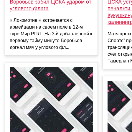
Воробьев забил ЦСКА ударом от
ЦСКА уст
углового флага
пенальти 
Кукушкину
« Локомотив » встречается с
калининг
армейцами на своем поле в 12-м
туре Мир РПЛ . На 3-й добавленной к
Матч прох
первому тайму минуте Воробьев
Спортс” пр
догнал мяч у углового фл...
трансляцию
счет откры
Тамерлан М