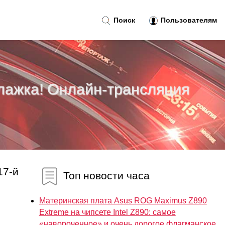
Поиск
Пользователям
флажка! Онлайн-трансляция
17-й
Топ новости часа
Материнская плата Asus ROG Maximus Z890
Extreme на чипсете Intel Z890: самое
«навороченное» и очень дорогое флагманское