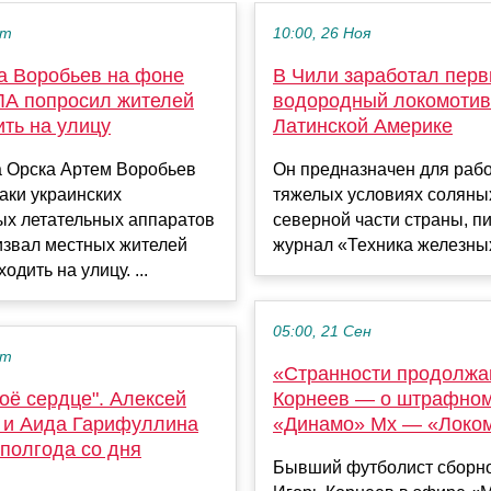
кт
10:00, 26 Ноя
а Воробьев на фоне
В Чили заработал пер
ЛА попросил жителей
водородный локомотив
ть на улицу
Латинской Америке
а Орска Артем Воробьев
Он предназначен для раб
аки украинских
тяжелых условиях соляны
ых летательных аппаратов
северной части страны, п
извал местных жителей
журнал «Техника железных 
одить на улицу. ...
05:00, 21 Сен
кт
«Странности продолжа
оё сердце". Алексей
Корнеев — о штрафном
 и Аида Гарифуллина
«Динамо» Мх — «Локо
полгода со дня
Бывший футболист сборн