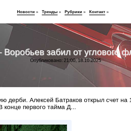
Новости
»
Тренды
»
Рубрики
»
Контакт
»
– Воробьев забил от углового 
Опубликовано: 21:00, 18.10.2025
ию дерби. Алексей Батраков открыл счет на 
 конце первого тайма Д...