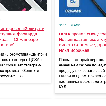
я
05:00, 28 Мар
 интересен «Зениту» и
ступные форварда
ЦСКА провел смену тре
ива» – 13 млн евро
Новым наставником кл
ротив»)
вместо Сергея Федоро
Илья Воробьев
й «Локомотива» Дмитрий
привлек интерес ЦСКА и
Провал, который пережил
Как сообщает телеграм-
нынешнем сезоне победит
ко против», «Зенит» и
предыдущих розыгрышей 
есуются 27-...
Гагарина ЦСКА, привел к 
наставника московского г
КХЛ...