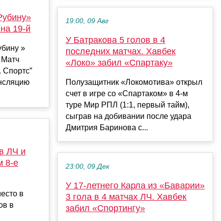
Рубину»
19:00, 09 Авг
 на 19-й
У Батракова 5 голов в 4
убину »
последних матчах. Хавбек
. Матч
«Локо» забил «Спартаку»
 Спортс”
ансляцию
Полузащитник «Локомотива» открыл
счет в игре со «Спартаком» в 4-м
туре Мир РПЛ (1:1, первый тайм),
сыграв на добивании после удара
Дмитрия Баринова с...
в ЛЧ и
м 8-е
23:00, 09 Дек
У 17-летнего Карла из «Баварии»
место в
3 гола в 4 матчах ЛЧ. Хавбек
ов в
забил «Спортингу»