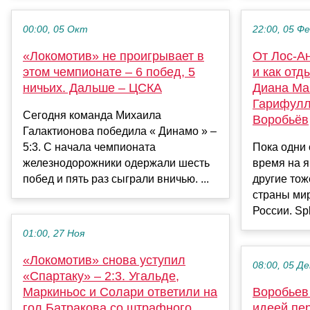
00:00, 05 Окт
22:00, 05 Ф
«Локомотив» не проигрывает в
От Лос-А
этом чемпионате – 6 побед, 5
и как отд
ничьих. Дальше – ЦСКА
Диана Ма
Гарифулл
Сегодня команда Михаила
Воробьёв
Галактионова победила « Динамо » –
5:3. С начала чемпионата
Пока одни 
железнодорожники одержали шесть
время на я
побед и пять раз сыграли вничью. ...
другие тож
страны ми
России. Spl
01:00, 27 Ноя
«Локомотив» снова уступил
08:00, 05 Де
«Спартаку» – 2:3. Угальде,
Маркиньос и Солари ответили на
Воробьев
гол Батракова со штрафного,
идеей пе