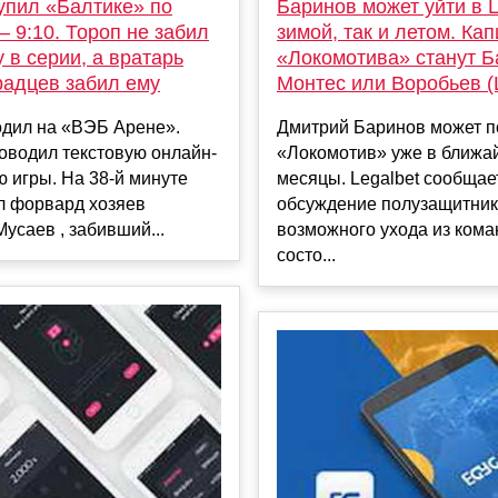
упил «Балтике» по
Баринов может уйти в 
– 9:10. Тороп не забил
зимой, так и летом. Ка
 в серии, а вратарь
«Локомотива» станут Б
радцев забил ему
Монтес или Воробьев (L
одил на «ВЭБ Арене».
Дмитрий Баринов может п
оводил текстовую онлайн-
«Локомотив» уже в ближ
 игры. На 38-й минуте
месяцы. Legalbet сообщает
л форвард хозяев
обсуждение полузащитни
усаев , забивший...
возможного ухода из ком
состо...