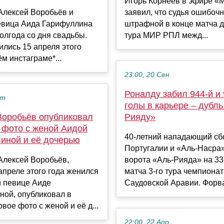
Игорь Корнеев в эфире «
Алексей Воробьёв и
заявил, что судья ошибоч
евица Аида Гарифуллина
штрафной в конце матча д
олгода со дня свадьбы.
тура МИР РПЛ межд...
лись 15 апреля этого
ём инстаграме*...
23:00, 20 Сен
Роналду забил 944-й и 
кт
голы в карьере – дубль
Воробьёв опубликовал
Рияду»
 фото с женой Аидой
40-летний нападающий сб
иной и её дочерью
Португалии и «Аль-Насра
Алексей Воробьёв,
ворота «Аль-Рияда» на 33
апреле этого года женился
матча 3-го тура чемпиона
й певице Аиде
Саудовской Аравии. Форва
ной, опубликовал в
овое фото с женой и её д...
22:00, 22 Апр