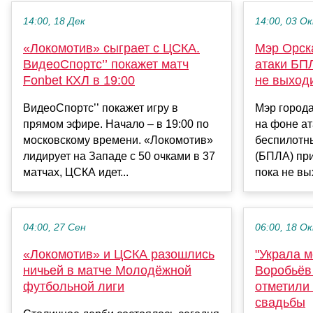
14:00, 18 Дек
14:00, 03 О
«Локомотив» сыграет с ЦСКА.
Мэр Орск
ВидеоСпортс’’ покажет матч
атаки БП
Fonbet КХЛ в 19:00
не выходи
ВидеоСпортс’’ покажет игру в
Мэр город
прямом эфире. Начало – в 19:00 по
на фоне ат
московскому времени. «Локомотив»
беспилотн
лидирует на Западе с 50 очками в 37
(БПЛА) пр
матчах, ЦСКА идет...
пока не вых
04:00, 27 Сен
06:00, 18 О
«Локомотив» и ЦСКА разошлись
"Украла м
ничьей в матче Молодёжной
Воробьёв
футбольной лиги
отметили 
свадьбы