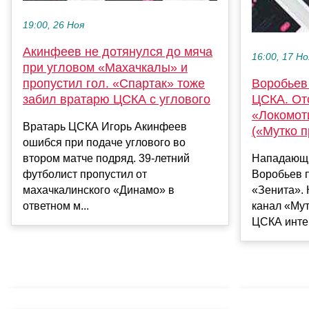
19:00, 26 Ноя
Акинфеев не дотянулся до мяча
16:00, 17 Но
при угловом «Махачкалы» и
пропустил гол. «Спартак» тоже
Воробьев
забил вратарю ЦСКА с углового
ЦСКА. От
«Локомот
Вратарь ЦСКА Игорь Акинфеев
(«Мутко п
ошибся при подаче углового во
втором матче подряд. 39-летний
Нападающи
футболист пропустил от
Воробьев 
махачкалинского «Динамо» в
«Зенита». 
ответном м...
канал «Мут
ЦСКА интер