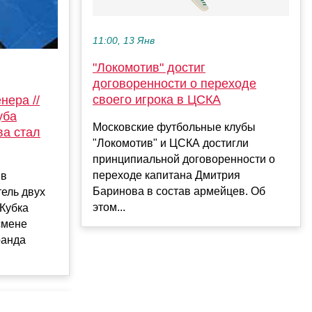
11:00, 13 Янв
"Локомотив" достиг
договоренности о переходе
своего игрока в ЦСКА
нера //
уба
Московские футбольные клубы
ва стал
"Локомотив" и ЦСКА достигли
принципиальной договоренности о
переходе капитана Дмитрия
 в
Баринова в состав армейцев. Об
ель двух
этом...
Кубка
смене
ранда