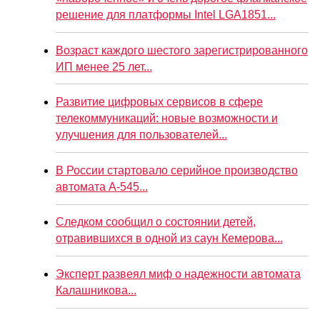
решение для платформы Intel LGA1851...
Возраст каждого шестого зарегистрированного
ИП менее 25 лет...
Развитие цифровых сервисов в сфере
телекоммуникаций: новые возможности и
улучшения для пользователей...
В России стартовало серийное производство
автомата А-545...
Следком сообщил о состоянии детей,
отравившихся в одной из саун Кемерова...
Эксперт развеял миф о надежности автомата
Калашникова...