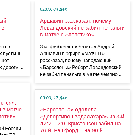
01:00, 04 Дек
вый
Аршавин рассказал, почему
 в
Левандовский не забил пенальти
в матче с «Атлетико»
оты в
Экс‑футболист «Зенита» Андрей
х пустынь
Аршавин в эфире «Матч ТВ»
ишет
рассказал, почему нападающий
дорог»....
«Барселоны» Роберт Левандовский
не забил пенальти в матче чемпио...
03:00, 17 Дек
ются».
 в матче
«Барселона» одолела
мотив»
«Депортиво Гвадалахара» из 3-й
лиги – 2:0. Кристенсен забил на
ой России
76-й, Рэшфорд – на 90-й