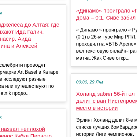
«Динамо» проиграло «
ев
дома – 0:1. Сиве забил
нджелеса до Алтая: где
« Динамо » проиграло « Р
ыхают Ида Галич,
(0:1) в 26-м туре Мир РПЛ
насир, Аида
проходил на «ВТБ Арене».
ина и Алексей
вел текстовую онлайн-тр
матча. Жак Сиве откр...
селебрити проводят
рмарке Art Basel в Катаре,
е исследуют разные
00:00, 29 Янв
ра или путешествуют по
etnik продо...
Холанд забил 56-й гол 
делит с ван Нистелрое
место в истории
к
Эрлинг Холанд делит 8-е 
списке лучших бомбардир
 назвал неплохой
истории Лиги чемпионов.
ренос Кубка Первого