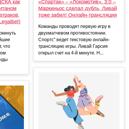
«Спартак» – «Локомотив». 3:0 –
ЦСКА как
Маркиньос сделал дубль, Ливай
питаном
тоже забил! Онлайн-трансляция
атраков,
egalbet)
Команды проводят первую игру в
двухматчевом противостоянии.
окинуть
Спортс” ведет текстовую онлайн-
айшие
трансляцию игры. Ливай Гарсия
, что
открыл счет на 4-й минуте. Н...
ком
анды