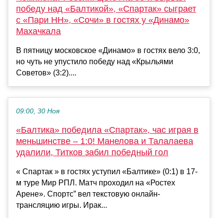
победу над «Балтикой», «Спартак» сыграет
с «Пари НН», «Сочи» в гостях у «Динамо»
Махачкала
В пятницу московское «Динамо» в гостях вело 3:0,
но чуть не упустило победу над «Крыльями
Советов» (3:2)....
09:00, 30 Ноя
«Балтика» победила «Спартак», час играя в
меньшинстве – 1:0! Манелова и Талалаева
удалили, Титков забил победный гол
« Спартак » в гостях уступил «Балтике» (0:1) в 17-
м туре Мир РПЛ. Матч проходил на «Ростех
Арене». Спортс” вел текстовую онлайн-
трансляцию игры. Ирак...