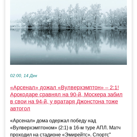
02:00, 14 Дек
«Арсенал» дожал «Вулверхэмптон» – 2:1!
Арокодаре сравнял на 90-й, Москера забил
в свои на 94-й, у вратаря Джонстона тоже
автогол
«Арсенал» дома одержал победу над
«Вулверхэмптоном» (2:1) в 16-м туре АПЛ. Матч
проходил на стадионе «Эмирейтс». Спортс”