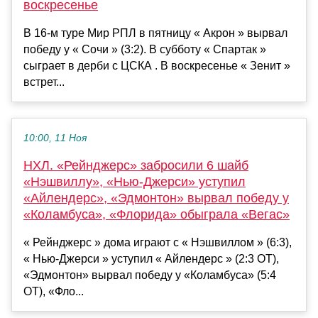
воскресенье
В 16-м туре Мир РПЛ в пятницу « Акрон » вырвал
победу у « Сочи » (3:2). В субботу « Спартак »
сыграет в дерби с ЦСКА . В воскресенье « Зенит »
встрет...
10:00, 11 Ноя
НХЛ. «Рейнджерс» забросили 6 шайб
«Нэшвиллу», «Нью-Джерси» уступил
«Айлендерс», «Эдмонтон» вырвал победу у
«Коламбуса», «Флорида» обыграла «Вегас»
« Рейнджерс » дома играют с « Нэшвиллом » (6:3),
« Нью-Джерси » уступил « Айлендерс » (2:3 ОТ),
«Эдмонтон» вырвал победу у «Коламбуса» (5:4
ОТ), «Фло...