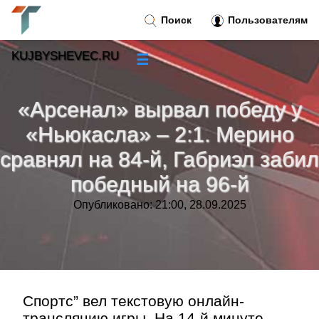
Поиск
Пользователям
KUJBYSHEVEC.RU
☰
Новости
»
«Арсенал» вырвал победу у
Тренды новостей
»
«Ньюкасла» – 2:1. Мерино
сравнял на 84-й, Габриэл забил
Рубрики
»
победный на 96-й
Правила
»
Опубликовано: 21:00, 28.09.2025
Контакт
»
Спортс” вел текстовую онлайн-
трансляцию игры. На 14-й минуте