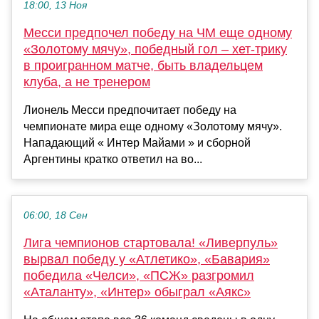
18:00, 13 Ноя
Месси предпочел победу на ЧМ еще одному
«Золотому мячу», победный гол – хет-трику
в проигранном матче, быть владельцем
клуба, а не тренером
Лионель Месси предпочитает победу на
чемпионате мира еще одному «Золотому мячу».
Нападающий « Интер Майами » и сборной
Аргентины кратко ответил на во...
06:00, 18 Сен
Лига чемпионов стартовала! «Ливерпуль»
вырвал победу у «Атлетико», «Бавария»
победила «Челси», «ПСЖ» разгромил
«Аталанту», «Интер» обыграл «Аякс»