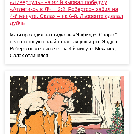
«Ливерпуль» на 92-й вырвал победу у
«Атлетико» в ЛЧ – 3:2! Робертсон забил на
4-й минуте, Салах – на 6-й, Льоренте сделал
дубль
Матч проходил на стадионе «Энфилд». Спортс”
вел текстовую онлайн-трансляцию игры. Эндрю
Робертсон открыл счет на 4-й минуте. Мохамед
Салах отличился ...