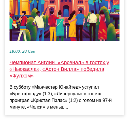
19:00, 28 Сен
Чемпионат Англии. «Арсенал» в гостях у
«Ньюкасла», «Астон Вилла» победила
«Фулхэм»
В субботу «Манчестер Юнайтед» уступил
«Брентфорду» (1:3), «Ливерпуль» в гостях
проиграл «Кристал Пэлас» (1:2) с голом на 97-й
минуте, «Челси» в меньш...