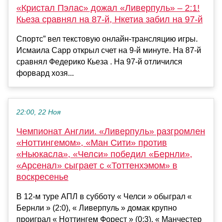
«Кристал Пэлас» дожал «Ливерпуль» – 2:1!
Кьеза сравнял на 87-й, Нкетиа забил на 97-й
Спортс” вел текстовую онлайн-трансляцию игры.
Исмаила Сарр открыл счет на 9-й минуте. На 87-й
сравнял Федерико Кьеза . На 97-й отличился
форвард хозя...
22:00, 22 Ноя
Чемпионат Англии. «Ливерпуль» разгромлен
«Ноттингемом», «Ман Сити» против
«Ньюкасла», «Челси» победил «Бернли»,
«Арсенал» сыграет с «Тоттенхэмом» в
воскресенье
В 12-м туре АПЛ в субботу « Челси » обыграл «
Бернли » (2:0), « Ливерпуль » домак крупно
проиграл « Ноттингем Форест » (0:3), « Манчестер