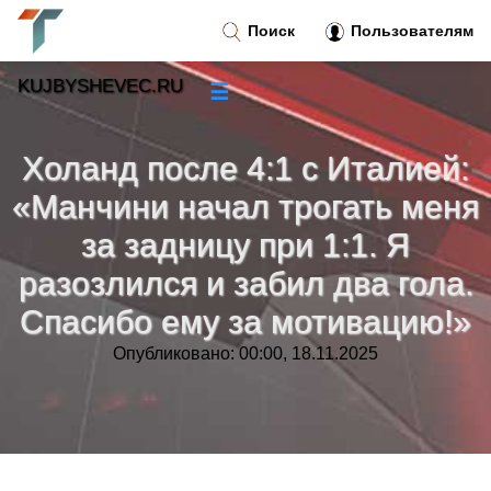
Поиск
Пользователям
KUJBYSHEVEC.RU
☰
Новости
»
Холанд после 4:1 с Италией:
Тренды новостей
»
«Манчини начал трогать меня
за задницу при 1:1. Я
Рубрики
»
разозлился и забил два гола.
Спасибо ему за мотивацию!»
Правила
»
Опубликовано: 00:00, 18.11.2025
Контакт
»