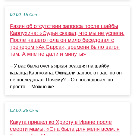
00:00, 15 Сен
Разин об отсутствии запроса после шайбы
Карпухина: «Судья сказал, что мы не успели.
После нашего гола он мило беседовал с
тренером «Ак Барса», времени было вагон
там. А мне не дали и минуты»
– У вас была очень яркая реакция на шайбу
казанца Карпухина. Ожидали запрос от вас, но он
не последовал. Почему? – Он последовал, но
просто… Можно же...
02:00, 25 Окт
Какута пришел ко Христу в Иране после
смерти мамы: «Она была для меня всем, я