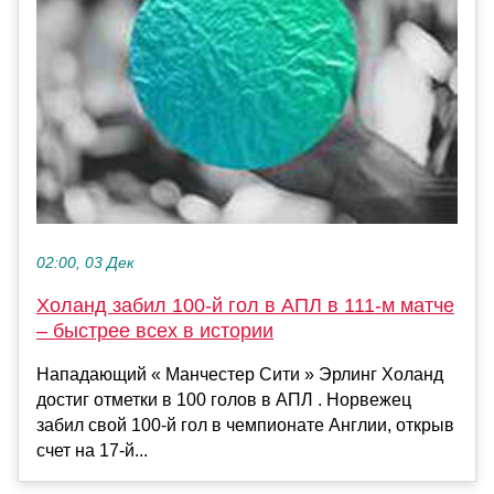
02:00, 03 Дек
Холанд забил 100-й гол в АПЛ в 111-м матче
– быстрее всех в истории
Нападающий « Манчестер Сити » Эрлинг Холанд
достиг отметки в 100 голов в АПЛ . Норвежец
забил свой 100-й гол в чемпионате Англии, открыв
счет на 17-й...