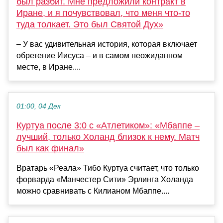
был разбит. Мне предложили контракт в
Иране, и я почувствовал, что меня что-то
туда толкает. Это был Святой Дух»
– У вас удивительная история, которая включает
обретение Иисуса – и в самом неожиданном
месте, в Иране....
01:00, 04 Дек
Куртуа после 3:0 с «Атлетиком»: «Мбаппе –
лучший, только Холанд близок к нему. Матч
был как финал»
Вратарь «Реала» Тибо Куртуа считает, что только
форварда «Манчестер Сити» Эрлинга Холанда
можно сравнивать с Килианом Мбаппе....