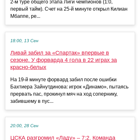
2-м туре общего этапа Лиги чемпионов (1:0,
первый тайм). Счет на 25-й минуте открыл Килиан
Мбаппе, ре...
18:00, 13 Сен
Ливай забил за «Спартак» впервые в
сезоне. У форварда 4 гола в 22 играх за
красно-белых
На 19-й минуте форвард забил после ошибки
Бахтиера Зайнутдинова: игрок «Динамо», пытаясь
прервать пас, прокинул мяч на ход сопернику,
забившему в пус...
20:00, 28 Сен
ЦСКА разгромил «Ладу» – 7:2. Команда