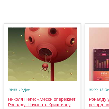
18:00, 10 Дек
06:00, 15 О
Николя Пепе: «Месси опережает
Роналду 
Роналду. Называть Криштиану
рекорд по