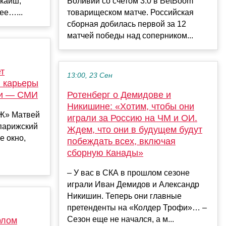
шкайш,
Боливии со счетом 3:0 в BetBoom
ее…...
товарищеском матче. Российская
сборная добилась первой за 12
матчей победы над соперником...
т
13:00, 23 Сен
 карьеры
ии — СМИ
Ротенберг о Демидове и
Никишине: «Хотим, чтобы они
СЖ» Матвей
играли за Россию на ЧМ и ОИ.
парижский
Ждем, что они в будущем будут
е окно,
побеждать всех, включая
сборную Канады»
– У вас в СКА в прошлом сезоне
играли Иван Демидов и Александр
Никишин. Теперь они главные
претенденты на «Колдер Трофи»… –
Сезон еще не начался, а м...
рлом