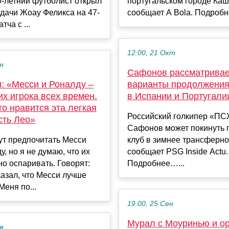
0-летний футболист открыл
португальском городе Ка
едачи Жоау Феликса на 47-
сообщает A Bola. Подробн
тча с ...
12:00, 21 Окт
ен
Сафонов рассматривае
: «Месси и Роналду –
варианты продолжения
х игрока всех времен.
в Испании и Португал
о нравится эта легкая
Российский голкипер «П
сть Лео»
Сафонов может покинуть 
ут предпочитать Месси
клуб в зимнее трансферно
у, но я не думаю, что их
сообщает PSG Inside Actu.
о оспаривать. Говорят:
Подробнее…...
казал, что Месси лучше
Меня по...
19:00, 25 Сен
Мурал с Моуринью и о
я