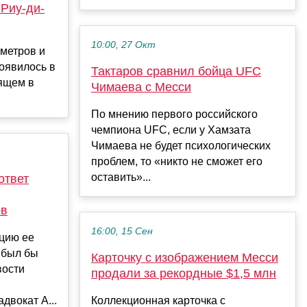
Риу-ди-
10:00, 27 Окт
метров и
появилось в
Тактаров сравнил бойца UFC
дящем в
Чимаева с Месси
По мнению первого российского
чемпиона UFC, если у Хамзата
Чимаева не будет психологических
проблем, то «никто не сможет его
оставить»...
ответ
ов
16:00, 15 Сен
ацию ее
 был бы
Карточку с изображением Месси
вости
продали за рекордные $1,5 млн
двокат А...
Коллекционная карточка с