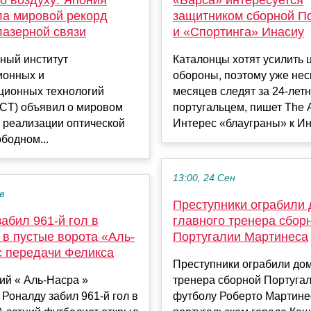
ла мировой рекорд
защитником сборной П
лазерной связи
и «Спортинга» Инасиу
ный институт
Каталонцы хотят усилить 
онных и
обороны, поэтому уже нес
ционных технологий
месяцев следят за 24-лет
ICT) объявил о мировом
португальцем, пишет The At
 реализации оптической
Интерес «блауграны» к Ина
ободном...
13:00, 24 Сен
в
Преступники ограбили
абил 961-й гол в
главного тренера сбор
 в пустые ворота «Аль-
Португалии Мартинеса
с передачи Феликса
Преступники ограбили дом
й « Аль-Насра »
тренера сборной Португал
Роналду забил 961-й гол в
футболу Роберто Мартине