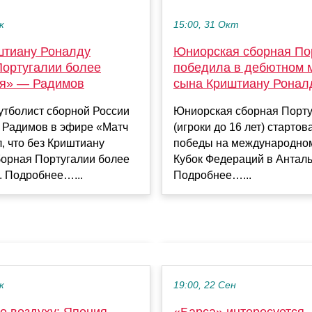
15:00, 31 Окт
к
Юниорская сборная По
штиану Роналду
победила в дебютном 
Португалии более
сына Криштиану Ронал
я» — Радимов
Юниорская сборная Порту
тболист сборной России
(игроки до 16 лет) стартов
 Радимов в эфире «Матч
победы на международно
, что без Криштиану
Кубок Федераций в Анталь
борная Португалии более
Подробнее…...
. Подробнее…...
к
19:00, 22 Сен
по воздуху: Япония
«Барса» интересуется