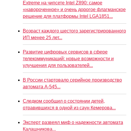
Extreme на чипсете Intel Z890: самое
«навороченное» и очень дорогое флагманское
решение для платформы Intel LGA1851...
Возраст каждого шестого зарегистрированного
ИП менее 25 лет...
Развитие цифровых сервисов в сфере
телекоммуникаций: новые возможности и
улучшения для пользователей...
В России стартовало серийное производство
автомата А-545...
Следком сообщил о состоянии детей,
отравившихся в одной из саун Кемерова...
Эксперт развеял миф о надежности автомата
Калашникова...