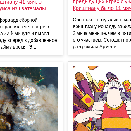
предыдущих играх с уч
штиану 41 мяч, он
Криштиану было 11 мя
уиса из Гватемалы
Сборная Португалии в мат
 форвард сборной
Криштиану Роналду забил
 сравнял счет в игре в
2 мяча меньше, чем в пяти
а 22-й минуте и вывел
его участием. Сегодня по
нду вперед в добавленное
разгромили Армени...
тайму время. Э...