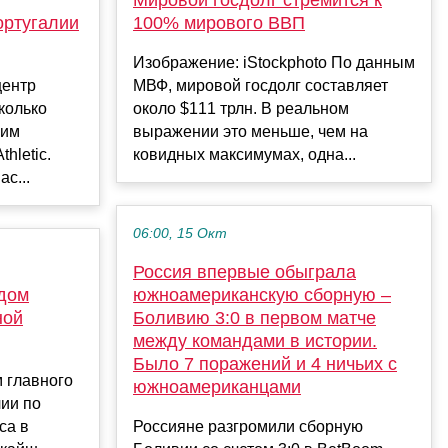
ортугалии
100% мирового ВВП
Изображение: iStockphoto По данным
центр
МВФ, мировой госдолг составляет
колько
около $111 трлн. В реальном
ним
выражении это меньше, чем на
hletic.
ковидных максимумах, одна...
с...
06:00, 15 Окт
Россия впервые обыграла
 дом
южноамериканскую сборную –
ной
Боливию 3:0 в первом матче
между командами в истории.
Было 7 поражений и 4 ничьих с
 главного
южноамериканцами
ии по
са в
Россияне разгромили сборную