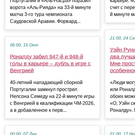
Португалии и «Аль-Насра» поразил
карьере. 4
ворота «Аль-Рияда» на 33-й минуте
счет с пер
матча 3-го тура чемпионата
й минуте ма
Саудовской Аравии. Форвард...
21:00, 24 С
06:00, 15 Окт
Уэйн Руни
Роналду забил 947-й и 948-й
два лучши
голы в карьере – дубль в игре с
Мне прост
Венгрией
особенно
40-летний нападающий сборной
«Люди мог
Португалии замкнул прострел
или Роналд
Нелсона Семеду на 22-й минуте игры
обоих можн
с Венгрией в квалификации ЧМ-2026,
«О, Уэйн с
а в добавленное к перв...
Роналду». 
00:00, 07 Дек
01:00, 17 Но