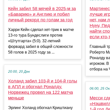
Кейн забил 58 мячей в 2025-м за
Мартинес 
«Баварию» и Англию и побил
лучше игр
личный рекорд по голам за год
нет, нам 
Нуну, Пе
Харри Кейн сделал хет-трик в матче
найти спо
13-го тура Бундеслиги против
если кто-
«Штутгарта» (5:0). 32-летний
форвард забил в общей сложности
Главный т
58 голов в 2025 году за ...
Роберто М
Роналду в
игроком. В
отбора на 
20:00, 20 Дек
Холанд забил 103-й и 104-й голы
в АПЛ и обогнал Роналду.
06:00, 25 О
Норвежец провел на 122 матча
меньше
Месси сде
«Нэшвилл
Эрлинг Холанд обогнал Криштиану
1-й гол Л