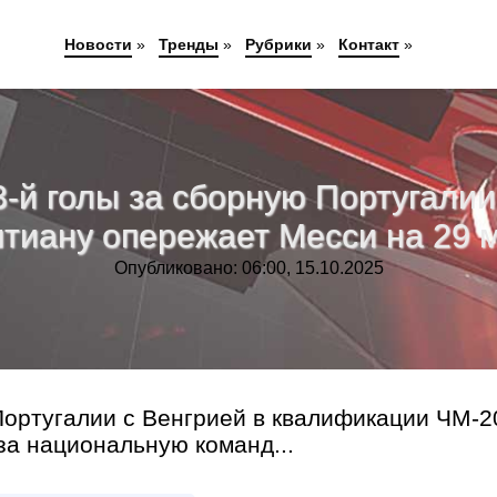
Новости
»
Тренды
»
Рубрики
»
Контакт
»
3-й голы за сборную Португалии
тиану опережает Месси на 29 
Опубликовано: 06:00, 15.10.2025
Португалии с Венгрией в квалификации ЧМ-2
 за национальную команд...