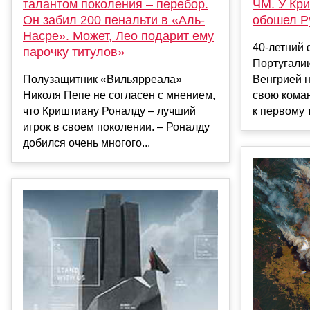
талантом поколения – перебор.
ЧМ. У Кри
Он забил 200 пенальти в «Аль-
обошел Р
Насре». Может, Лео подарит ему
40-летний
парочку титулов»
Португалии
Полузащитник «Вильярреала»
Венгрией н
Николя Пепе не согласен с мнением,
свою кома
что Криштиану Роналду – лучший
к первому 
игрок в своем поколении. – Роналду
добился очень многого...