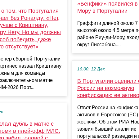
«Бенфики» появился в 
о том, что Португалия
Мору в Португалии
ает без Роналду: «Нет,
Граффити длиной около 7 
лучше с Криштиану,
высотой около 4,5 метра 
дру Нету. Но мы должны
районе Риу-ди-Мору, вхо
соб победить, даже
округ Лиссабона....
то отсутствует»
ренер сборной Португалии
артинес назвал Криштиану
16:00, 12 Дек
ажным для команды
 заключительном матче
В Португалии оценили 
ЧМ-2026 Порт...
России на возможную
конфискацию ее актив
Ответ России на конфиск
кт
активов в Евросоюзе (ЕС)
жестким. Об этом РИА Но
лал дубль в матче с
заявил бывший аналитик
ом» в плей-офф МЛС.
португальской разведки и а
ео забил головой с