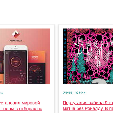
20:00, 16 Ноя
кт
Португалия забила 9 г
установил мировой
матче без Роналду. В п
 голам в отборах на