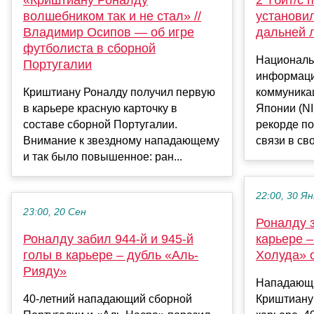
волшебником так и не стал» //
установи
Владимир Осипов — об игре
дальней 
футболиста в сборной
Националь
Португалии
информаци
Криштиану Роналду получил первую
коммуника
в карьере красную карточку в
Японии (N
составе сборной Португалии.
рекорде по
Внимание к звездному нападающему
связи в св
и так было повышенное: ран...
22:00, 30 Ян
23:00, 20 Сен
Роналду з
Роналду забил 944-й и 945-й
карьере –
голы в карьере – дубль «Аль-
Холуда» 
Рияду»
Нападающи
40-летний нападающий сборной
Криштиану 