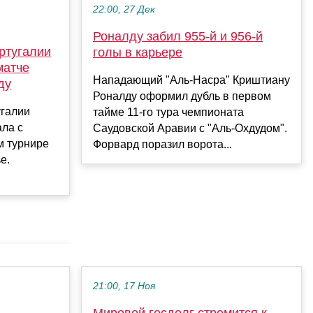
22:00, 27 Дек
Роналду забил 955-й и 956-й
ртугалии
голы в карьере
матче
Нападающий "Аль-Насра" Криштиану
ду
Роналду оформил дубль в первом
галии
тайме 11-го тура чемпионата
ала с
Саудовской Аравии с "Аль-Охдудом".
м турнире
Форвард поразил ворота...
е.
21:00, 17 Ноя
Мировой госдолг стремится к