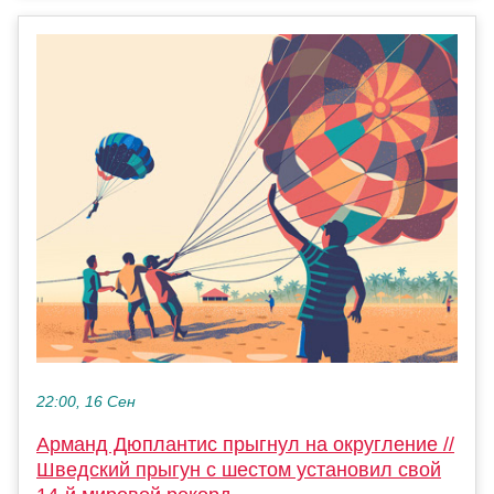
22:00, 16 Сен
Арманд Дюплантис прыгнул на округление //
Шведский прыгун с шестом установил свой