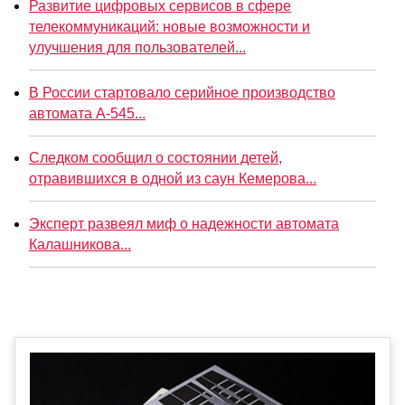
Развитие цифровых сервисов в сфере
телекоммуникаций: новые возможности и
улучшения для пользователей...
В России стартовало серийное производство
автомата А-545...
Следком сообщил о состоянии детей,
отравившихся в одной из саун Кемерова...
Эксперт развеял миф о надежности автомата
Калашникова...