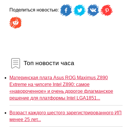
Поделиться новостью:
Топ новости часа
Материнская плата Asus ROG Maximus Z890
Extreme на чипсете Intel Z890: самое
«навороченное» и очень дорогое флагманское
решение для платформы Intel LGA1851...
Возраст каждого шестого зарегистрированного ИП
менее 25 лет...