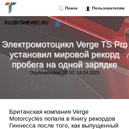
Поиск
Пользователям
KUJBYSHEVEC.RU
☰
Новости
»
Электромотоцикл Verge TS Pro
Тренды новостей
»
установил мировой рекорд
пробега на одной зарядке
Рубрики
»
Опубликовано: 02:00, 14.04.2025
Правила
»
Контакт
»
Британская компания Verge
Motorcycles попала в Книгу рекордов
Гиннесса после того, как выпущенный