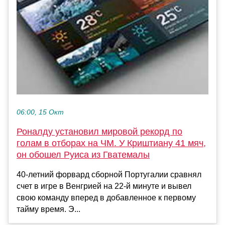
06:00, 15 Окт
Роналду установил мировой рекорд по
голам в отборах на ЧМ. У Криштиану 41 мяч,
он обошел Руиса из Гватемалы
40-летний форвард сборной Португалии сравнял
счет в игре в Венгрией на 22-й минуте и вывел
свою команду вперед в добавленное к первому
тайму время. Э...