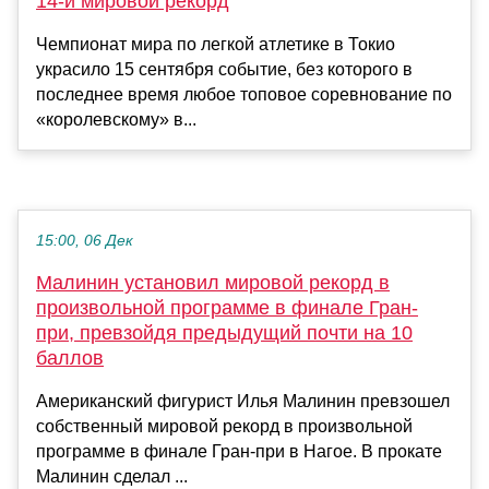
14-й мировой рекорд
Чемпионат мира по легкой атлетике в Токио
украсило 15 сентября событие, без которого в
последнее время любое топовое соревнование по
«королевскому» в...
15:00, 06 Дек
Малинин установил мировой рекорд в
произвольной программе в финале Гран-
при, превзойдя предыдущий почти на 10
баллов
Американский фигурист Илья Малинин превзошел
собственный мировой рекорд в произвольной
программе в финале Гран-при в Нагое. В прокате
Малинин сделал ...