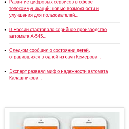
Развитие цифровых сервисов в сфере
телекоммуникаций: новые возможности и
улучшения для пользователей...
В России стартовало серийное производство
автомата А-545...
Следком сообщил о состоянии детей,
отравившихся в одной из саун Кемерова...
Эксперт развеял миф о надежности автомата
Калашникова...