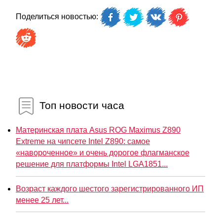
Поделиться новостью:
Топ новости часа
Материнская плата Asus ROG Maximus Z890
Extreme на чипсете Intel Z890: самое
«навороченное» и очень дорогое флагманское
решение для платформы Intel LGA1851...
Возраст каждого шестого зарегистрированного ИП
менее 25 лет...