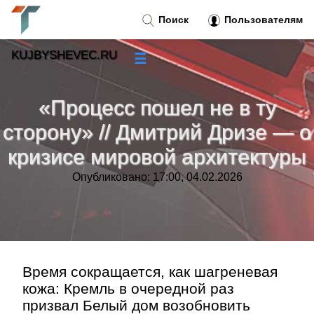
Поиск
Пользователям
KUJBYSHEVEC.RU
☰
Новости
»
«Процесс пошел не в ту
Тренды новостей
»
сторону» // Дмитрий Дризе — о
кризисе мировой архитектуры
Рубрики
»
Опубликовано: 17:00, 04.02.2026
Правила
»
Контакт
»
Время сокращается, как шагреневая
кожа: Кремль в очередной раз
призвал Белый дом возобновить