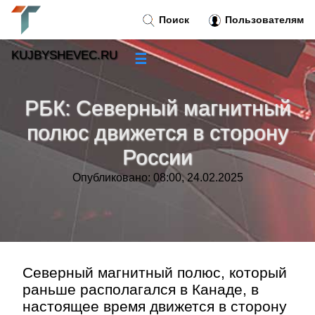
Поиск
Пользователям
KUJBYSHEVEC.RU
☰
Новости
»
РБК: Северный магнитный
Тренды новостей
»
полюс движется в сторону
России
Рубрики
»
Опубликовано: 08:00, 24.02.2025
Правила
»
Контакт
»
Северный магнитный полюс, который
раньше располагался в Канаде, в
настоящее время движется в сторону