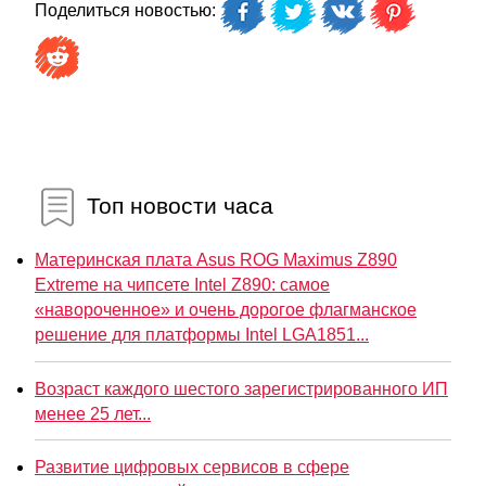
Поделиться новостью:
Топ новости часа
Материнская плата Asus ROG Maximus Z890
Extreme на чипсете Intel Z890: самое
«навороченное» и очень дорогое флагманское
решение для платформы Intel LGA1851...
Возраст каждого шестого зарегистрированного ИП
менее 25 лет...
Развитие цифровых сервисов в сфере