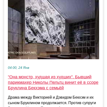
04:00, 24 Янв
"Она монстр, худшая из худших". Бывший
парикмахер Николы Пельтц винит её в ссоре
Бруклина Бекхэма с семьёй
Драма между Викторией и Дэвидом Бекхэм и их
сыном Бруклином продолжается. Против супруги