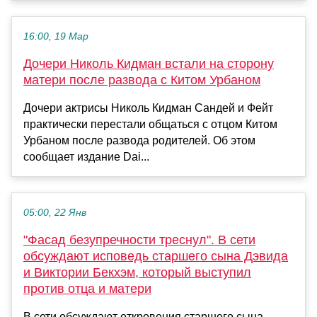
16:00, 19 Мар
Дочери Николь Кидман встали на сторону
матери после развода с Китом Урбаном
Дочери актрисы Николь Кидман Сандей и Фейт
практически перестали общаться с отцом Китом
Урбаном после развода родителей. Об этом
сообщает издание Dai...
05:00, 22 Янв
"Фасад безупречности треснул". В сети
обсуждают исповедь старшего сына Дэвида
и Виктории Бекхэм, который выступил
против отца и матери
В сети обсуждают откровения старшего сына