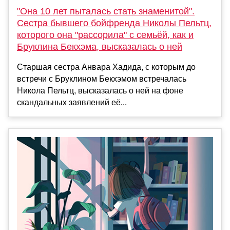
"Она 10 лет пыталась стать знаменитой".
Сестра бывшего бойфренда Николы Пельтц,
которого она "рассорила" с семьёй, как и
Бруклина Бекхэма, высказалась о ней
Старшая сестра Анвара Хадида, с которым до
встречи с Бруклином Бекхэмом встречалась
Никола Пельтц, высказалась о ней на фоне
скандальных заявлений её...