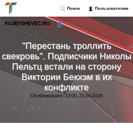
Поиск
Пользователям
KUJBYSHEVEC.RU
☰
Новости
»
"Перестань троллить
Тренды новостей
»
свекровь". Подписчики Николы
Пельтц встали на сторону
Рубрики
»
Виктории Бекхэм в их
Правила
»
конфликте
Опубликовано: 22:00, 22.04.2026
Контакт
»