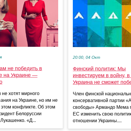
я
20:00, 04 Окт
ам не победить в
Финский политик: Мы
е на Украине —
инвестируем в войну, в
о
Украина не сможет поб
 не хотят мирного
Член финской национальн
ания на Украине, но им не
консервативной партии «
 этом конфликте. Об этом
свободы» Армандо Мема 
езидент Белоруссии
ЕС изменить свою политик
Лукашенко. «Д...
отношении Украины....