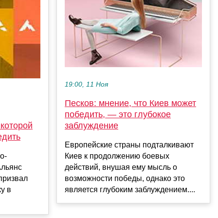
19:00, 11 Ноя
Песков: мнение, что Киев может
победить, — это глубокое
 которой
заблуждение
едить
Европейские страны подталкивают
о-
Киев к продолжению боевых
Альянс
действий, внушая ему мысль о
призвал
возможности победы, однако это
у в
является глубоким заблуждением....