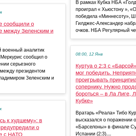
В рамках Кубка НБА «Гол
проиграл « Хьюстону », «
я
победила «Миннесоту», Ш
Гилджес-Александер набр
е сообщили о
очков. НБА Регулярный че
е между Зеленским и
й военный аналитик
08:00, 12 Янв
 Меркурис сообщил о
ении серьезного
Куртуа о 2:3 с «Барсой
 между президентом
мог победить. Неприят
ладимиром Зеленским и
проигрывать принципи
сопернику. Нужно прод
бороться – в Ла Лиге, 
Кубке»
к
Вратарь «Реала» Тибо Ку
высказался о поражении о
сь к худшему»: в
«Барселоны» в финале Су
предупредили о
Испании (2:3)....
е с НАТО