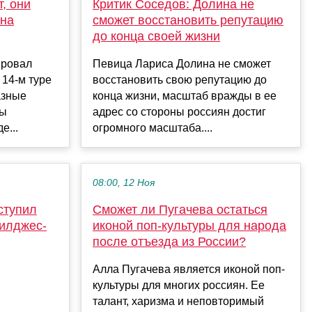
т, они
Критик Соседов: Долина не
 на
сможет восстановить репутацию
до конца своей жизни
ировал
Певица Лариса Долина не сможет
 14-м туре
восстановить свою репутацию до
азные
конца жизни, масштаб вражды в ее
мы
адрес со стороны россиян достиг
е...
огромного масштаба....
08:00, 12 Ноя
ступил
Сможет ли Пугачева остаться
Гилджес-
иконой поп-культуры для народа
после отъезда из России?
Алла Пугачева является иконой поп-
культуры для многих россиян. Ее
талант, харизма и неповторимый