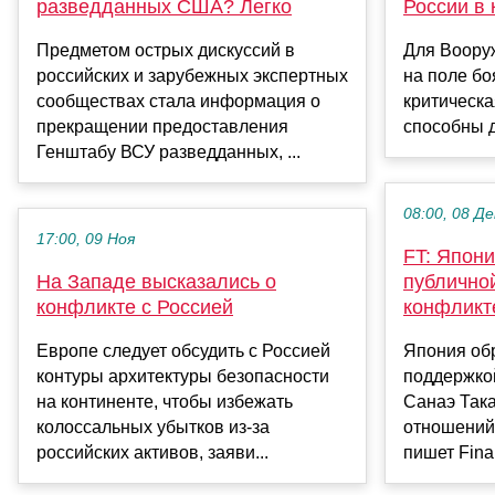
разведданных США? Легко
России в 
Предметом острых дискуссий в
Для Воору
российских и зарубежных экспертных
на поле бо
сообществах стала информация о
критическа
прекращении предоставления
способны д
Генштабу ВСУ разведданных, ...
08:00, 08 Де
17:00, 09 Ноя
FT: Япон
На Западе высказались о
публично
конфликте с Россией
конфликт
Европе следует обсудить с Россией
Япония об
контуры архитектуры безопасности
поддержко
на континенте, чтобы избежать
Санаэ Така
колоссальных убытков из-за
отношений 
российских активов, заяви...
пишет Finan