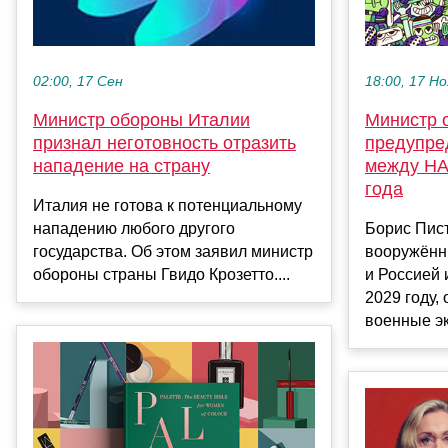
18:00, 17 Но
02:00, 17 Сен
Министр 
Министр обороны Италии
предупре
признал неготовность отразить
между НА
нападение на страну
года
Италия не готова к потенциальному
Борис Пист
нападению любого другого
вооружённ
государства. Об этом заявил министр
и Россией 
обороны страны Гвидо Крозетто....
2029 году,
военные эк