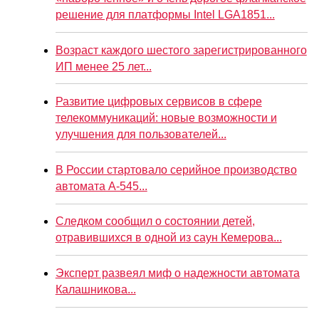
решение для платформы Intel LGA1851...
Возраст каждого шестого зарегистрированного
ИП менее 25 лет...
Развитие цифровых сервисов в сфере
телекоммуникаций: новые возможности и
улучшения для пользователей...
В России стартовало серийное производство
автомата А-545...
Следком сообщил о состоянии детей,
отравившихся в одной из саун Кемерова...
Эксперт развеял миф о надежности автомата
Калашникова...