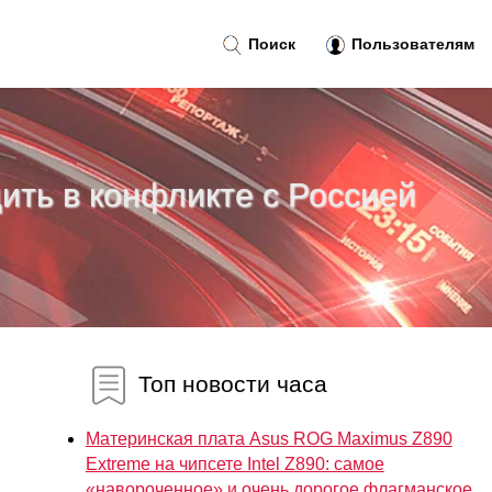
Поиск
Пользователям
ить в конфликте с Россией
Топ новости часа
Материнская плата Asus ROG Maximus Z890
Extreme на чипсете Intel Z890: самое
«навороченное» и очень дорогое флагманское