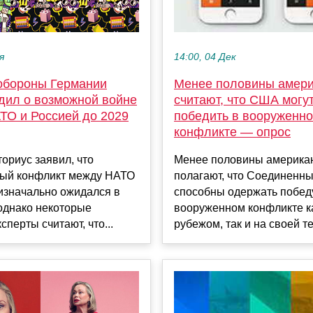
я
14:00, 04 Дек
обороны Германии
Менее половины амер
дил о возможной войне
считают, что США могу
ТО и Россией до 2029
победить в вооруженн
конфликте — опрос
ориус заявил, что
Менее половины америка
ый конфликт между НАТО
полагают, что Соединенн
изначально ожидался в
способны одержать побед
 однако некоторые
вооруженном конфликте ка
сперты считают, что...
рубежом, так и на своей те