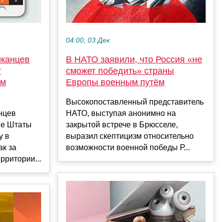
04:00, 03 Дек
иканцев
В НАТО заявили, что Россия «не
т
сможет победить» страны
ом
Европы военным путём
Высокопоставленный представитель
нцев
НАТО, выступая анонимно на
ые Штаты
закрытой встрече в Брюсселе,
у в
выразил скептицизм относительно
к за
возможности военной победы Р...
рритории...