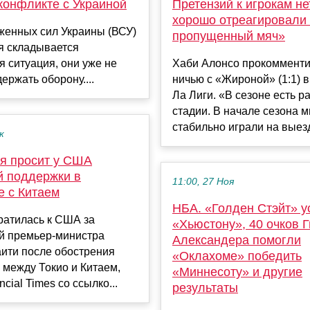
конфликте с Украиной
Претензий к игрокам не
хорошо отреагировали
женных сил Украины (ВСУ)
пропущенный мяч»
я складывается
я ситуация, они уже не
Хаби Алонсо прокоммент
ержать оборону....
ничью с «Жироной» (1:1) в
Ла Лиги. «В сезоне есть р
стадии. В начале сезона 
стабильно играли на выезд
к
ия просит у США
й поддержки в
11:00, 27 Ноя
е с Китаем
НБА. «Голден Стэйт» у
ратилась к США за
«Хьюстону», 40 очков 
й премьер-министра
Александера помогли
ити после обострения
«Оклахоме» победить
между Токио и Китаем,
«Миннесоту» и другие
cial Times со ссылко...
результаты