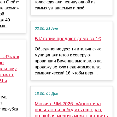
ден Стэйт»
голос сделали певицу одной из
Оклахома»
самых узнаваемых и люб...
эй
ал 40
мп...
02:00, 21 Апр
В Италии продают дома за 1€
Объединение десяти итальянских
муниципалитетов к северу от
»: «Реал»
провинции Виченца выставило на
но
продажу ветхую недвижимость за
альному
символический 1€, чтобы верн...
олжать
ЛЧ и
18:00, 04 Дек
ртуа
т
Месси о ЧМ-2026: «Аргентина
перкубка
попытается победить еще раз,
но любая мелочь может оставить