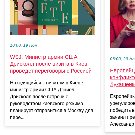
10:00, 19 Ноя
WSJ: Министр армии США
03:00, 29 Но
Дрисколл после визита в Киев
Европейц
проведет переговоры с Россией
конфликт
Находящийся с визитом в Киеве
Лукашенк
министр армии США Дэниел
Европейцы
Дрисколл после встречи с
урегулиров
руководством киевского режима
победить в
планирует отправиться в Москву для
заявил пр
пере...
Александр 