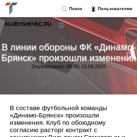
Поиск
Пользователям
KUJBYSHEVEC.RU
☰
Новости
»
В линии обороны ФК «Динамо-
Тренды новостей
»
Брянск» произошли изменения
Опубликовано: 06:00, 10.08.2025
Рубрики
»
Правила
»
Контакт
»
В составе футбольной команды
«Динамо-Брянск» произошли
изменения. Клуб по обоюдному
согласию расторг контракт с