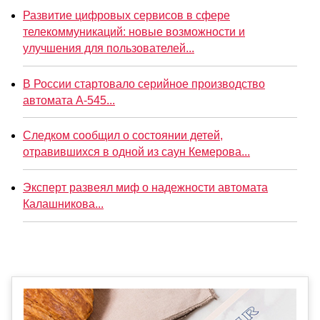
Развитие цифровых сервисов в сфере
телекоммуникаций: новые возможности и
улучшения для пользователей...
В России стартовало серийное производство
автомата А-545...
Следком сообщил о состоянии детей,
отравившихся в одной из саун Кемерова...
Эксперт развеял миф о надежности автомата
Калашникова...