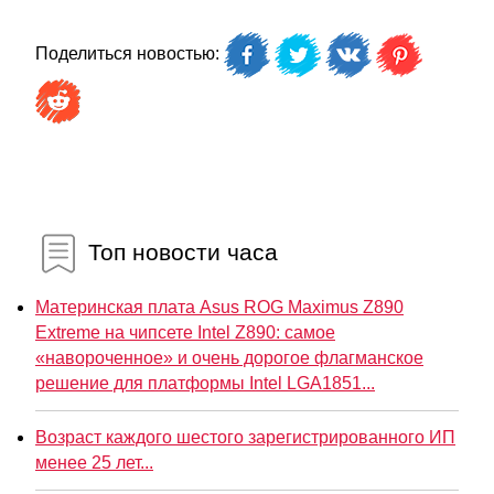
Поделиться новостью:
Топ новости часа
Материнская плата Asus ROG Maximus Z890
Extreme на чипсете Intel Z890: самое
«навороченное» и очень дорогое флагманское
решение для платформы Intel LGA1851...
Возраст каждого шестого зарегистрированного ИП
менее 25 лет...