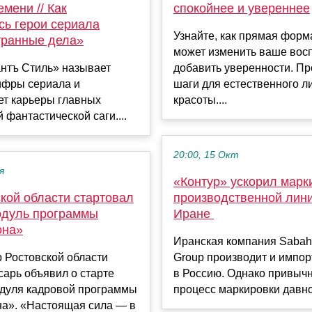
мени // Как
спокойнее и увереннее
сь герои сериала
Узнайте, как прямая форм
транные дела»
может изменить ваше вос
нтъ Стиль» называет
добавить уверенности. П
ифры сериала и
шаги для естественного л
ет карьеры главных
красоты....
й фантастической саги....
20:00, 15 Окт
я
«Контур» ускорил марк
кой области стартовал
производственной лини
одуль программы
Иране ​
она»
Иранская компания Sabah I
 Ростовской области
Group производит и импор
арь объявил о старте
в Россию. Однако привыч
одуля кадровой программы
процесс маркировки давно..
на». «Настоящая сила — в