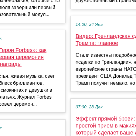
хневолжья», которые с 25
дружественными странами
 июля завершили первый
зовательный модул...
14:00, 24 Янв
Видео: Гренландская с
к
Трампа: главное
ерои Forbes»: как
Стали известны подробно
ервая церемония
«сделки по Гренландии», 
 награды
европейские страны НАТ
тья, живая музыка, свет
президент США Дональд Т
блеск бриллиантов,
Трамп получит немало, но 
смокингах и девушки в
латьях. Журнал Forbes
овел церемон...
07:00, 28 Дек
Эффект прямой брови:
простой прием в макия
к
который сделает ваше 