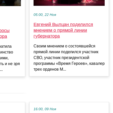
05:00, 22 Ноя
Евгений Вылцан поделился
мнением о прямой линии
росы
губернатора
ора
Своим мнением о состоявшейся
ратила
прямой линии поделился участник
шинство
СВО, участник президентской
кими,
программы «Время Героев», кавалер
ь и не зря
трех орденов М...
..
16:00, 09 Ноя