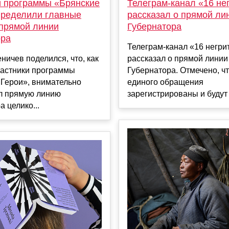
и программы «Брянские
Телеграм-канал «16 не
пределили главные
рассказал о прямой ли
прямой линии
Губернатора
ора
Телеграм-канал «16 негри
ничев поделился, что, как
рассказал о прямой линии
частники программы
Губернатора. Отмечено, чт
 Герои», внимательно
единого обращения
л прямую линию
зарегистрированы и будут п
а целико...