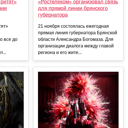
«Ростелеком» организовал связь
гритят»
для прямой линии брянского
нии
губернатора
21 ноября состоялась ежегодная
тят»
прямая линия губернатора Брянской
области Александра Богомаза. Для
о все до
организации диалога между главой
региона и его жите...
...