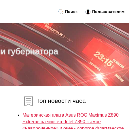
Поиск
Пользователям
ии губернатора
Топ новости часа
Материнская плата Asus ROG Maximus Z890
Extreme на чипсете Intel Z890: самое
«навороченное» и очень дорогое флагманское