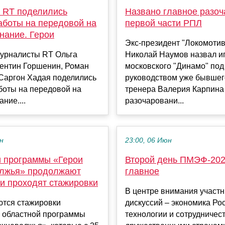
 RT поделились
Названо главное разо
аботы на передовой на
первой части РПЛ
нание. Герои
Экс-президент "Локомотив
урналисты RT Ольга
Николай Наумов назвал и
лентин Горшенин, Роман
московского "Динамо" под
 Саргон Хадая поделились
руководством уже бывшег
боты на передовой на
тренера Валерия Карпина
ние....
разочаровани...
ен
23:00, 06 Июн
и программы «Герои
Второй день ПМЭФ-202
лжья» продолжают
главное
 и проходят стажировки
В центре внимания участн
тся стажировки
дискуссий – экономика Ро
в областной программы
технологии и сотрудничест