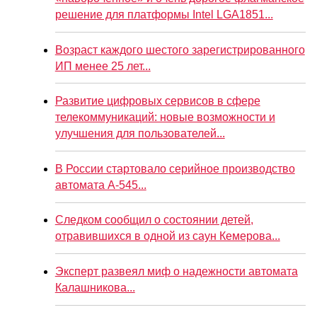
решение для платформы Intel LGA1851...
Возраст каждого шестого зарегистрированного
ИП менее 25 лет...
Развитие цифровых сервисов в сфере
телекоммуникаций: новые возможности и
улучшения для пользователей...
В России стартовало серийное производство
автомата А-545...
Следком сообщил о состоянии детей,
отравившихся в одной из саун Кемерова...
Эксперт развеял миф о надежности автомата
Калашникова...