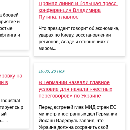
Прямая линия и большая пресс-
конференция Владимира
а бровей
Путина: главное
приятие и
ростые
Что президент говорит об экономике,
ифтинга и
ударах по Киеву, восстановлении
регионов, Асаде и отношениях с
миром...
19:00, 20 Ноя
ировку на
и в
В Германии назвали главное
условие для начала «честных
переговоров» по Украине
ndustrial
тирует сыр
Перед встречей глав МИД стран ЕС
ный
министр иностранных дел Германии
....
Йоханн Вадефуль заявил, что
Украина должна сохранить свой