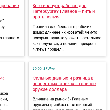
чарование
Кого волнует рабочее дно
Петербурга? Главное – пить и
врать нельзя
а"
гру
Правила для бедолаг в рабочих
домах длиннее их кроватей: чем-то
о главного
покормят, куда-то уложат – остальное
как получится, а полиция прикроет.
47news прошел...
10:00, 17 Янв
4:
Сильные данные и разница в
процентных ставках – главное
оружие доллара
иков
ссии,
Влияние на рынок:3• Главным
во с
оружием гринбэка стал широкий