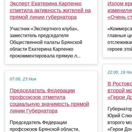
Эксперт Екатерина Карпенко
Излом вре
отметила активность жителей на
изменили
прямой линии губернатора
«Очень с
Участник «Экспертного клуба»,
«Коммерса
заместитель председателя
главные ц
Общественной палаты Брянской
отслежива
области Екатерина Карпенко
героев это
прокомментировала прямую л...
22:00, 19 Но
07:00, 23 Ноя
В Ростовс
Председатель Федерации
второй м
профсоюзов отметила
«Герои Д
социальную значимость прямой
Губернатор
линии Губернатора
Юрий Слюс
Председатель Федерации
второго м
профсоюзов Брянской области,
«Герои До