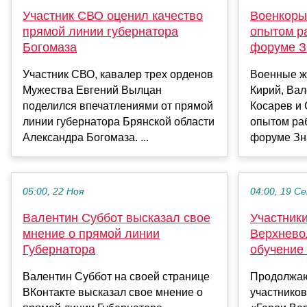
Участник СВО оценил качество
Военкоры
прямой линии губернатора
опытом р
Богомаза
форуме З
Участник СВО, кавалер трех орденов
Военные ж
Мужества Евгений Вылцан
Кирий, Ва
поделился впечатлениями от прямой
Косарев и
линии губернатора Брянской области
опытом ра
Александра Богомаза. ...
форуме Зна
05:00, 22 Ноя
04:00, 19 С
Валентин Суббот высказал свое
Участник
мнение о прямой линии
Верхнево
Губернатора
обучение
Валентин Суббот на своей странице
Продолжаю
ВКонтакте высказал свое мнение о
участнико