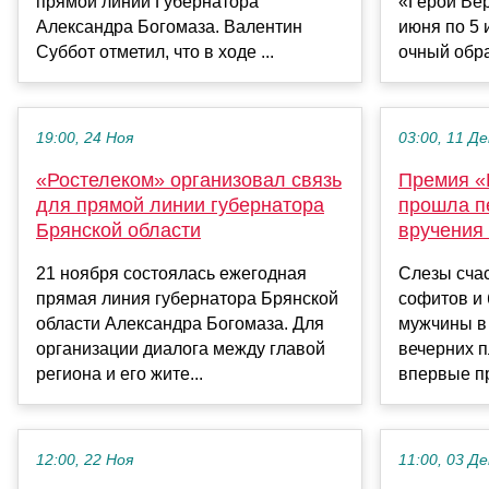
прямой линии Губернатора
«Герои Вер
Александра Богомаза. Валентин
июня по 5
Суббот отметил, что в ходе ...
очный обра
19:00, 24 Ноя
03:00, 11 Де
«Ростелеком» организовал связь
Премия «Г
для прямой линии губернатора
прошла п
Брянской области
вручения
21 ноября состоялась ежегодная
Слезы счас
прямая линия губернатора Брянской
софитов и 
области Александра Богомаза. Для
мужчины в 
организации диалога между главой
вечерних п
региона и его жите...
впервые пр
12:00, 22 Ноя
11:00, 03 Де