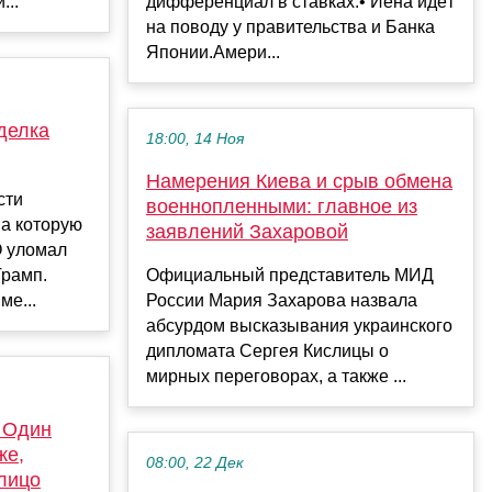
...
дифференциал в ставках.• Иена идёт
на поводу у правительства и Банка
Японии.Амери...
делка
18:00, 14 Ноя
Намерения Киева и срыв обмена
сти
военнопленными: главное из
на которую
заявлений Захаровой
О уломал
рамп.
Официальный представитель МИД
ме...
России Мария Захарова назвала
абсурдом высказывания украинского
дипломата Сергея Кислицы о
мирных переговорах, а также ...
 Один
же,
08:00, 22 Дек
лицо