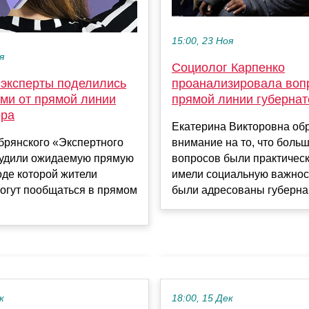
15:00, 23 Ноя
я
Социолог Карпенко
 эксперты поделились
проанализировала воп
ми от прямой линии
прямой линии губернат
ора
Екатерина Викторовна об
брянского «Экспертного
внимание на то, что боль
судили ожидаемую прямую
вопросов были практичес
оде которой жители
имели социальную важност
огут пообщаться в прямом
были адресованы губерна.
к
18:00, 15 Дек