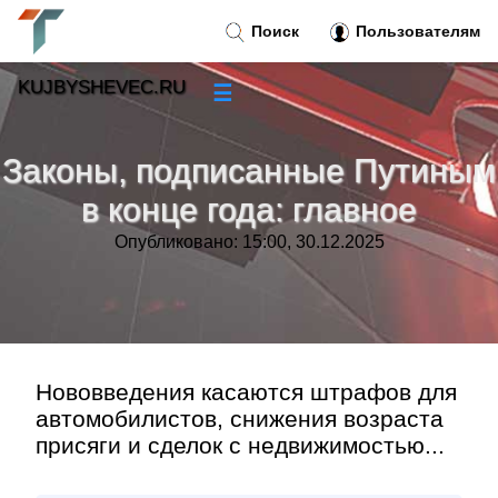
Поиск
Пользователям
KUJBYSHEVEC.RU
☰
Новости
»
Законы, подписанные Путиным
Тренды новостей
»
в конце года: главное
Опубликовано: 15:00, 30.12.2025
Рубрики
»
Правила
»
Контакт
»
Нововведения касаются штрафов для
автомобилистов, снижения возраста
присяги и сделок с недвижимостью...