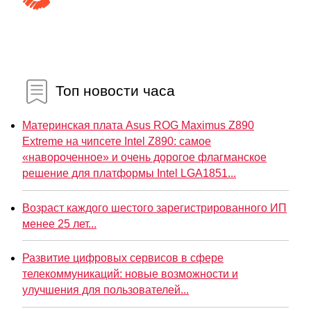
Топ новости часа
Материнская плата Asus ROG Maximus Z890
Extreme на чипсете Intel Z890: самое
«навороченное» и очень дорогое флагманское
решение для платформы Intel LGA1851...
Возраст каждого шестого зарегистрированного ИП
менее 25 лет...
Развитие цифровых сервисов в сфере
телекоммуникаций: новые возможности и
улучшения для пользователей...