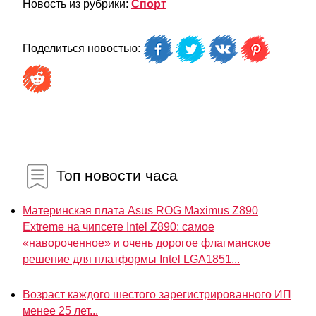
Новость из рубрики:
Спорт
Поделиться новостью:
Топ новости часа
Материнская плата Asus ROG Maximus Z890
Extreme на чипсете Intel Z890: самое
«навороченное» и очень дорогое флагманское
решение для платформы Intel LGA1851...
Возраст каждого шестого зарегистрированного ИП
менее 25 лет...