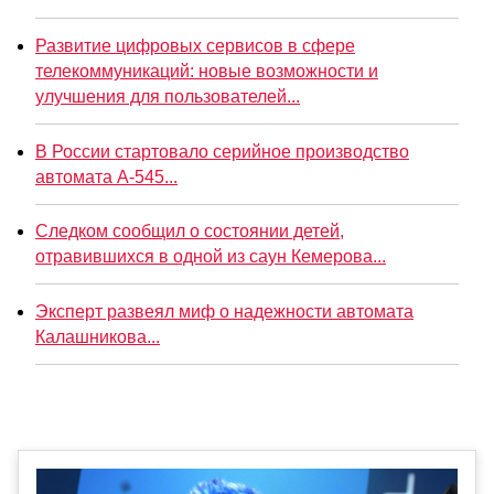
Развитие цифровых сервисов в сфере
телекоммуникаций: новые возможности и
улучшения для пользователей...
В России стартовало серийное производство
автомата А-545...
Следком сообщил о состоянии детей,
отравившихся в одной из саун Кемерова...
Эксперт развеял миф о надежности автомата
Калашникова...