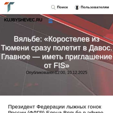
Поиск
Пользователям
KUJBYSHEVEC.RU
☰
Новости
»
Вяльбе: «Коростелев из
Тренды новостей
»
Тюмени сразу полетит в Давос.
Главное — иметь приглашение
Рубрики
»
от FIS»
Правила
»
Опубликовано: 12:00, 10.12.2025
Контакт
»
Президент Федерации лыжных гонок
России (ФЛГР) Елена Вяльбе в эфире