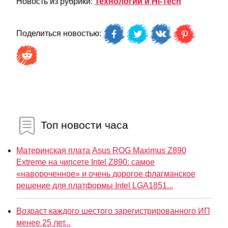
Новость из рубрики:
Технологии и Hi-Tech
Поделиться новостью:
Топ новости часа
Материнская плата Asus ROG Maximus Z890
Extreme на чипсете Intel Z890: самое
«навороченное» и очень дорогое флагманское
решение для платформы Intel LGA1851...
Возраст каждого шестого зарегистрированного ИП
менее 25 лет...