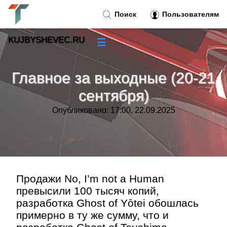
Поиск
Пользователям
KUJBYSHEVEC.RU
☰
Новости
»
Главное за выходные (20-21
Тренды новостей
»
сентября)
Опубликовано: 17:00, 22.09.2025
Рубрики
»
Правила
»
Контакт
»
Продажи No, I’m not a Human
превысили 100 тысяч копий,
разработка Ghost of Yōtei обошлась
примерно в ту же сумму, что и