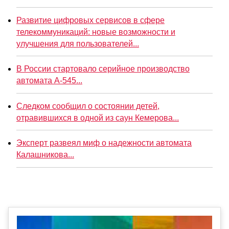
Развитие цифровых сервисов в сфере
телекоммуникаций: новые возможности и
улучшения для пользователей...
В России стартовало серийное производство
автомата А-545...
Следком сообщил о состоянии детей,
отравившихся в одной из саун Кемерова...
Эксперт развеял миф о надежности автомата
Калашникова...