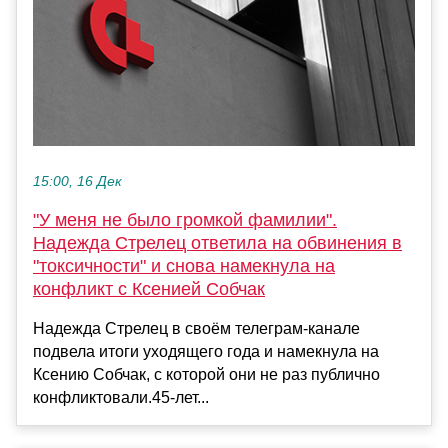
15:00, 16 Дек
"У меня не было громкой фамилии".
Надежда Стрелец ответила на обвинения в
"токсичности" и снова намекнула на
конфликт с Ксенией Собчак
Надежда Стрелец в своём телеграм-канале
подвела итоги уходящего года и намекнула на
Ксению Собчак, с которой они не раз публично
конфликтовали.45-лет...