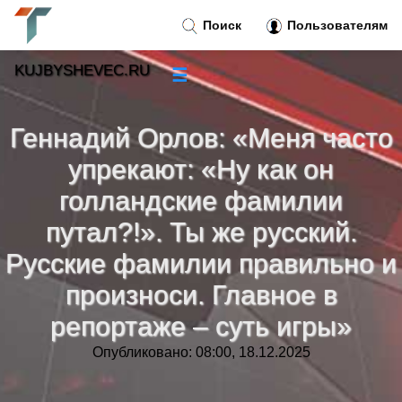
Поиск
Пользователям
KUJBYSHEVEC.RU
☰
Новости
»
Геннадий Орлов: «Меня часто
Тренды новостей
»
упрекают: «Ну как он
голландские фамилии
Рубрики
»
путал?!». Ты же русский.
Русские фамилии правильно и
Правила
»
произноси. Главное в
Контакт
»
репортаже – суть игры»
Опубликовано: 08:00, 18.12.2025