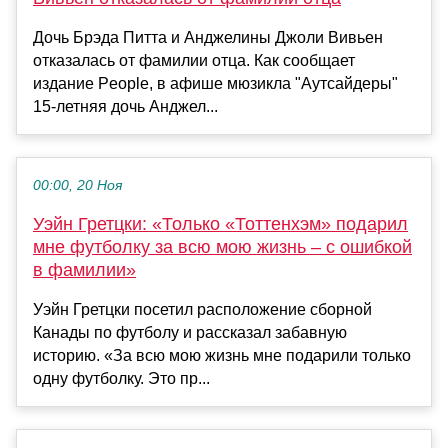
Дочь Брэда Питта и Анджелины Джоли Вивьен
отказалась от фамилии отца. Как сообщает
издание People, в афише мюзикла "Аутсайдеры"
15-летняя дочь Анджел...
00:00, 20 Ноя
Уэйн Гретцки: «Только «Тоттенхэм» подарил
мне футболку за всю мою жизнь – c ошибкой
в фамилии»
Уэйн Гретцки посетил расположение сборной
Канады по футболу и рассказал забавную
историю. «За всю мою жизнь мне подарили только
одну футболку. Это пр...