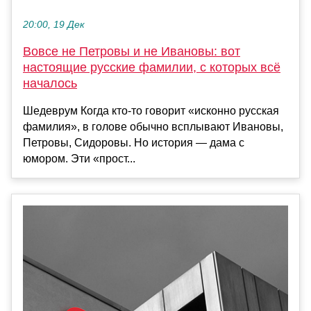
20:00, 19 Дек
Вовсе не Петровы и не Ивановы: вот
настоящие русские фамилии, с которых всё
началось
Шедеврум Когда кто-то говорит «исконно русская
фамилия», в голове обычно всплывают Ивановы,
Петровы, Сидоровы. Но история — дама с
юмором. Эти «прост...