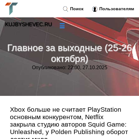
Поиск
Пользователям
KUJBYSHEVEC.RU
☰
Новости
»
Главное за выходные (25-26
Тренды новостей
»
октября)
Опубликовано: 22:00, 27.10.2025
Рубрики
»
Правила
»
Контакт
»
Xbox больше не считает PlayStation
основным конкурентом, Netflix
закрыла студию авторов Squid Game:
Unleashed, у Polden Publishing оборот