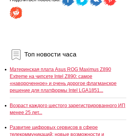
Топ новости часа
Материнская плата Asus ROG Maximus Z890
Extreme на чипсете Intel Z890: самое
«навороченное» и очень дорогое флагманское
решение для платформы Intel LGA1851...
Возраст каждого шестого зарегистрированного ИП
менее 25 лет...
Развитие цифровых сервисов в сфере
телекоммуникаций: новые возможности и