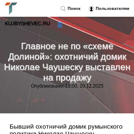
Поиск
Пользователям
KUJBYSHEVEC.RU
☰
Новости
»
Главное не по «схеме
Тренды новостей
»
Долиной»: охотничий домик
Николае Чаушеску выставлен
Рубрики
»
на продажу
Правила
»
Опубликовано: 18:00, 10.12.2025
Контакт
»
Бывший охотничий домик румынского
политика Николае Чаушеску,