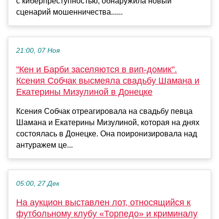
с киберпреступностью, обнаружила новый
сценарий мошенничества......
21:00, 07 Ноя
"Кен и Барби заселяются в вип-домик".
Ксения Собчак высмеяла свадьбу Шамана и
Екатерины Мизулиной в Донецке
Ксения Собчак отреагировала на свадьбу певца
Шамана и Екатерины Мизулиной, которая на днях
состоялась в Донецке. Она поиронизировала над
антуражем це...
05:00, 27 Дек
На аукцион выставлен лот, относящийся к
футбольному клубу «Торпедо» и криминалу