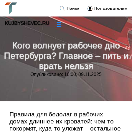
Поиск
Пользователям
KUJBYSHEVEC.RU
☰
Новости
»
Кого волнует рабочее дно
Тренды новостей
»
Петербурга? Главное – пить и
врать нельзя
Рубрики
»
Опубликовано: 16:00, 09.11.2025
Правила
»
Контакт
»
Правила для бедолаг в рабочих
домах длиннее их кроватей: чем-то
покормят, куда-то уложат – остальное