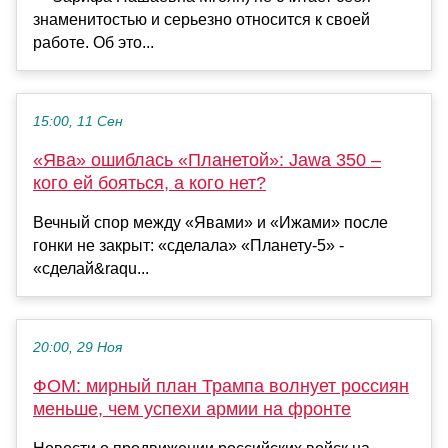
знаменитостью и серьезно относится к своей
работе. Об это...
15:00, 11 Сен
«Ява» ошиблась «Планетой»: Jawa 350 –
кого ей бояться, а кого нет?
Вечный спор между «Явами» и «Ижами» после
гонки не закрыт: «сделала» «Планету-5» -
«сделай&raqu...
20:00, 29 Ноя
ФОМ: мирный план Трампа волнует россиян
меньше, чем успехи армии на фронте