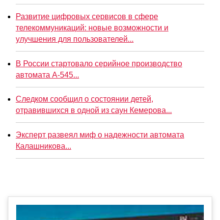
Развитие цифровых сервисов в сфере
телекоммуникаций: новые возможности и
улучшения для пользователей...
В России стартовало серийное производство
автомата А-545...
Следком сообщил о состоянии детей,
отравившихся в одной из саун Кемерова...
Эксперт развеял миф о надежности автомата
Калашникова...