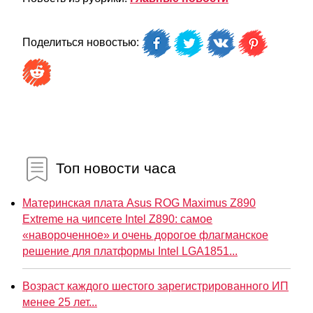
Поделиться новостью:
Топ новости часа
Материнская плата Asus ROG Maximus Z890
Extreme на чипсете Intel Z890: самое
«навороченное» и очень дорогое флагманское
решение для платформы Intel LGA1851...
Возраст каждого шестого зарегистрированного ИП
менее 25 лет...