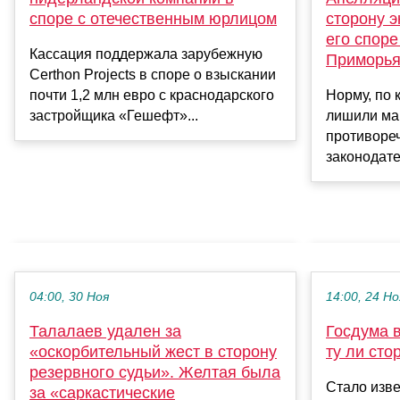
споре с отечественным юрлицом
сторону э
его споре
Кассация поддержала зарубежную
Приморь
Certhon Projects в споре о взыскании
почти 1,2 млн евро с краснодарского
Норму, по 
застройщика «Гешефт»...
лишили ман
противоре
законодате
04:00, 30 Ноя
14:00, 24 Но
Талалаев удален за
Госдума в
«оскорбительный жест в сторону
ту ли сто
резервного судьи». Желтая была
Стало изве
за «саркастические