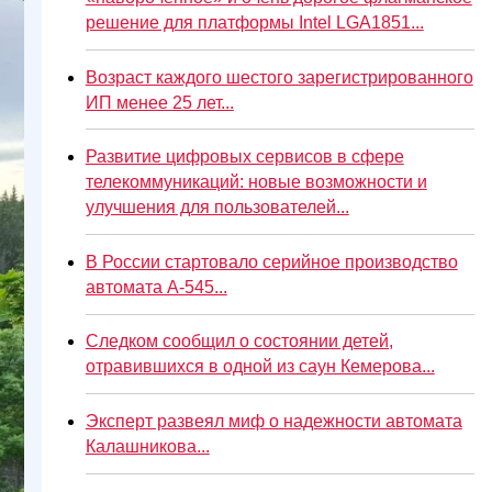
решение для платформы Intel LGA1851...
Возраст каждого шестого зарегистрированного
ИП менее 25 лет...
Развитие цифровых сервисов в сфере
телекоммуникаций: новые возможности и
улучшения для пользователей...
В России стартовало серийное производство
автомата А-545...
Следком сообщил о состоянии детей,
отравившихся в одной из саун Кемерова...
Эксперт развеял миф о надежности автомата
Калашникова...