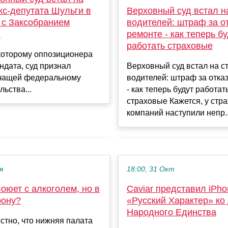
Верховный суд встал н
кс-депутата Шульги в
водителей: штраф за от
 с Заксобранием
ремонте - как теперь б
я
работать страховые
которому оппозиционера
Верховный суд встал на с
дата, суд признал
водителей: штраф за отка
чащей федеральному
- как теперь будут работат
льства...
страховые Кажется, у стр
компаний наступили непр..
я
18:00, 31 Окт
оюет с алкоголем, но в
Caviar представил iPho
рону?
«Русский Характер» ко
Народного Единства
стно, что нижняя палата