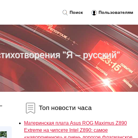
Поиск
Пользователям
тихотворения "Я – русский"
—
Топ новости часа
Материнская плата Asus ROG Maximus Z890
Extreme на чипсете Intel Z890: самое
«навороченное» и очень дорогое флагманское