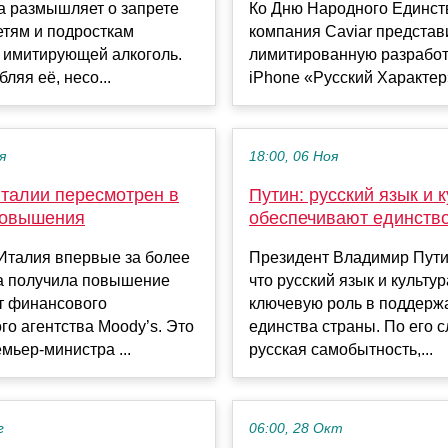
а размышляет о запрете
Ко Дню Народного Единст
етям и подросткам
компания Caviar предста
 имитирующей алкоголь.
лимитированную разрабо
ляя её, несо...
iPhone «Русский Характер».
я
18:00, 06 Ноя
Италии пересмотрен в
Путин: русский язык и 
повышения
обеспечивают единств
Италия впервые за более
Президент Владимир Пути
да получила повышение
что русский язык и культу
т финансового
ключевую роль в поддерж
го агентства Moody’s. Это
единства страны. По его 
мьер-министра ...
русская самобытность,...
г
06:00, 28 Окт