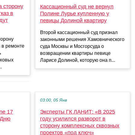
а сторону
Кассационный суд не вернул
каз в
Полине Лурье купленную у
удут
певицы Долиной квартиру
Второй кассационный суд признал
торону
законными решения Хамовнического
з в ремонте
суда Москвы и Мосгорсуда о
ь
возвращении квартиры певице
аховых
Ларисе Долиной, которую она п...
.
03:00, 05 Янв
ne 17
Эксперты ГК ЛАНИТ: «В 2025
 Дню
году усилился разворот в
сторону комплексных сквозных
проектов «под ключ»