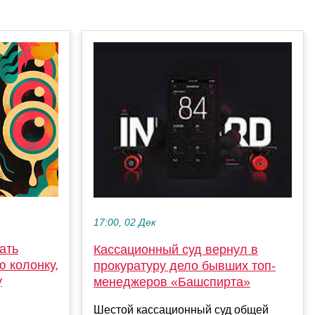
17:00, 02 Дек
ать
Кассационный суд вернул в
ю колонку,
прокуратуру дело бывших топ-
у
менеджеров «Башспирта»
Шестой кассационный суд общей