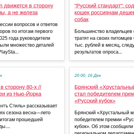
on движется в сторону
"Русский стандарт": со
ы, а не железа
кошек россиянам деше
собак
ессии вопросов и ответов
оров по итогам первого
Большинство владельцев 
025 года руководители
тратят на своих питомцев
рыли множество деталей
тыс. рублей в месяц, следу
laySta...
результатов опроса...
ен
20:00, 16 Дек
в сторону 80-х //
Брянский «Хрустальны
еи из Нью-Йорка
стал победителем пре
«Русский кубок»
нтъ Стиль» рассказывает
иях сезона весна—лето
Брянский «Хрустальный м
 итогам прошедшей
победителем премии «Рус
ы....
кубок». Об этом сообщили
региональном департамен