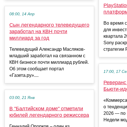
PlayStati
платформ
08:00, 14 Апр
Во время с
Сын легендарного телеведущего
для инвест
заработал на КВН почти
квартала 2
миллиард за год
Sony раск
Телеведущий Александр Масляков-
стратегии P
младший заработал на связанном с
КВН бизнесе почти миллиард рублей.
Об этом сообщает портал
17:00, 17 С
«Газета.ру»....
Реверанс 
Бьюти-ид
03:00, 21 Янв
«Коммерса
о тенденц
В "Балтийском доме" отметили
2026 — по
юбилей легендарного режиссера
Недели мод
Геннадий Опорков – один из