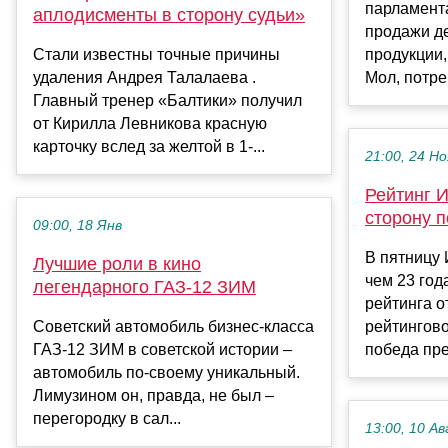
парламент
аплодисменты в сторону судьи»
продажи д
Стали известны точные причины
продукции,
удаления Андрея Талалаева .
Мол, потреб
Главный тренер «Балтики» получил
от Кирилла Левникова красную
карточку вслед за желтой в 1-...
21:00, 24 Но
Рейтинг 
сторону 
09:00, 18 Янв
В пятницу 
Лучшие роли в кино
чем 23 го
легендарного ГАЗ-12 ЗИМ
рейтинга о
Советский автомобиль бизнес-класса
рейтингово
ГАЗ-12 ЗИМ в советской истории –
победа пре
автомобиль по-своему уникальный.
Лимузином он, правда, не был –
перегородку в сал...
13:00, 10 Ав