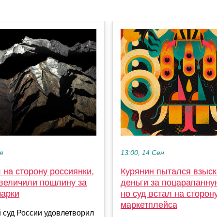
я
13:00, 14 Сен
 на сторону россиянки,
Курянин пытался взыск
увеличили пошлину за
деньги за поцарапанну
марки
но суд встал на сторон
маркетплейса
 суд России удовлетворил