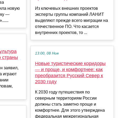
ва
вила новую
Из ключевых внешних проектов
тку —
эксперты группы компаний ЛАНИТ
.....
выделяют прежде всего миграции на
отечественное ПО. Что касается
внутренних проектов, то ...
культура
13:00, 08 Ноя
о страны
Новые туристические коридоры
н заявил,
— и проще, и комфортнее: как
ра играют
преобразится Русский Север к
ании
2030 году
словам,
К 2030 году путешествия по
северным территориям России
должны стать заметно проще и
комфортнее. Для этого утверждена
федеральная межрегиональная