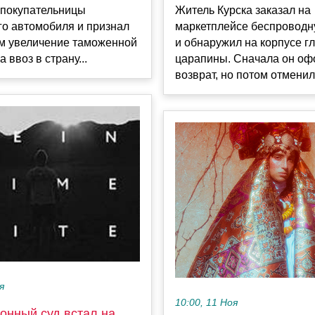
 покупательницы
Житель Курска заказал на
го автомобиля и признал
маркетплейсе беспроводн
м увеличение таможенной
и обнаружил на корпусе г
 ввоз в страну...
царапины. Сначала он о
возврат, но потом отменил 
я
10:00, 11 Ноя
онный суд встал на