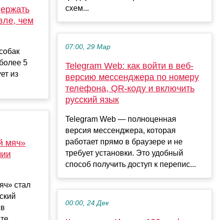
схем...
держать
вле, чем
07:00, 29 Мар
собак
 более 5
Telegram Web: как войти в веб-
ет из
версию мессенджера по номеру
телефона, QR-коду и включить
русский язык
Telegram Web — полноценная
версия мессенджера, которая
работает прямо в браузере и не
й мяч»
требует установки. Это удобный
мии
способ получить доступ к перепис...
яч» стал
ский
00:00, 24 Дек
 в
те