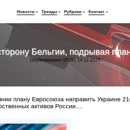
Новости
»
Тренды
»
Рубрики
»
Контакт
»
а сторону Бельгии, подрывая пла
Опубликовано: 05:00, 14.12.2025
янии плану Евросоюза направить Украине 21
ственных активов России....