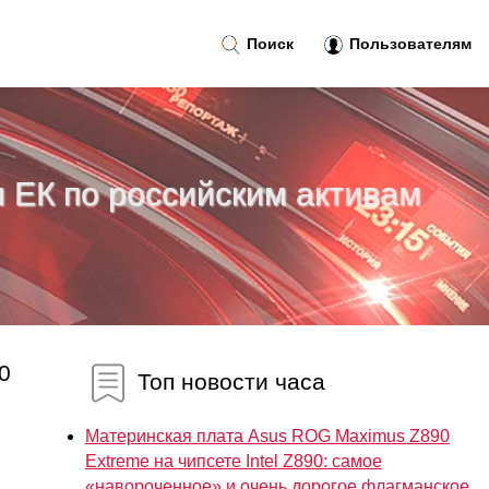
Поиск
Пользователям
н ЕК по российским активам
0
Топ новости часа
Материнская плата Asus ROG Maximus Z890
Extreme на чипсете Intel Z890: самое
«навороченное» и очень дорогое флагманское