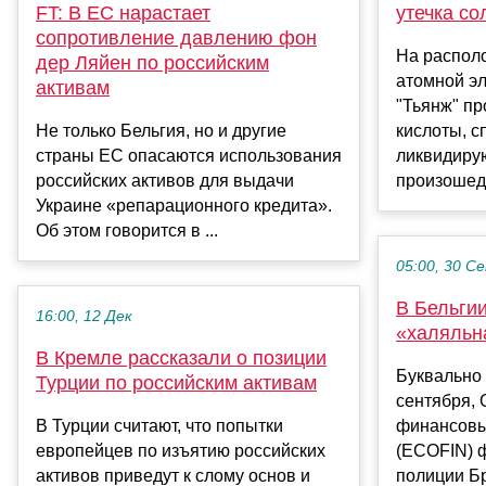
FT: В ЕС нарастает
утечка со
сопротивление давлению фон
На распол
дер Ляйен по российским
атомной э
активам
"Тьянж" пр
Не только Бельгия, но и другие
кислоты, с
страны ЕС опасаются использования
ликвидиру
российских активов для выдачи
произошед
Украине «репарационного кредита».
Об этом говорится в ...
05:00, 30 С
В Бельги
16:00, 12 Дек
«халяльн
В Кремле рассказали о позиции
Буквально
Турции по российским активам
сентября, 
В Турции считают, что попытки
финансовы
европейцев по изъятию российских
(ECOFIN) 
активов приведут к слому основ и
полиции Бр