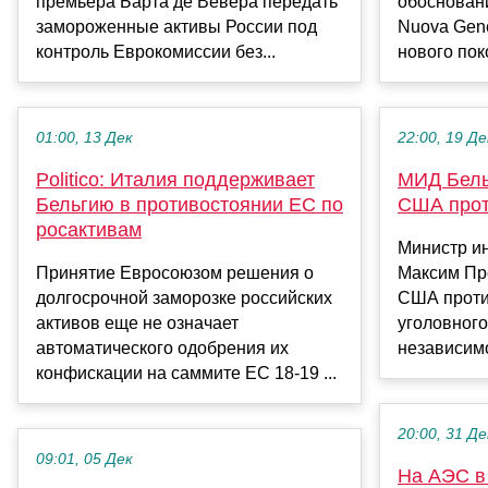
премьера Барта де Вевера передать
обосновани
замороженные активы России под
Nuova Gene
контроль Еврокомиссии без...
нового поко
01:00, 13 Дек
22:00, 19 Де
Politico: Италия поддерживает
МИД Бель
Бельгию в противостоянии ЕС по
США прот
росактивам
Министр и
Принятие Евросоюзом решения о
Максим Пр
долгосрочной заморозке российских
США проти
активов еще не означает
уголовног
автоматического одобрения их
независимо
конфискации на саммите ЕС 18-19 ...
20:00, 31 Де
09:01, 05 Дек
На АЭС в