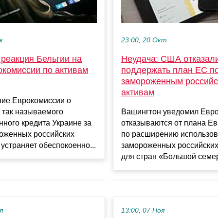
к
23:00, 20 Окт
 реакция Бельгии на
Неудача: США отказал
окомиссии по активам
поддержать план ЕС п
замороженным россий
активам
ие Еврокомиссии о
 так называемого
Вашингтон уведомил Европ
ного кредита Украине за
отказываются от плана Е
роженных российских
по расширению использо
 устраняет обеспокоенно...
замороженных российских
для стран «Большой семер
я
13:00, 07 Ноя