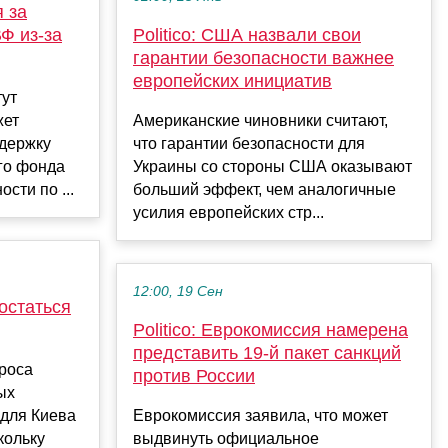
я за
Ф из-за
Politico: США назвали свои
гарантии безопасности важнее
европейских инициатив
тут
жет
Американские чиновники считают,
держку
что гарантии безопасности для
го фонда
Украины со стороны США оказывают
сти по ...
больший эффект, чем аналогичные
усилия европейских стр...
12:00, 19 Сен
 остаться
Politico: Еврокомиссия намерена
представить 19-й пакет санкций
роса
против России
ых
 для Киева
Еврокомиссия заявила, что может
кольку
выдвинуть официальное