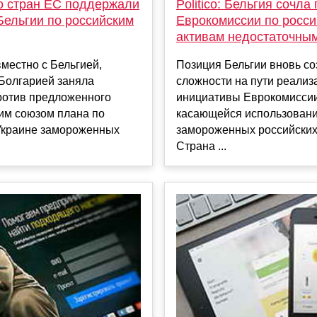
о стран ЕС поддержали
Politico: Бельгия сочла
Бельгии по российским
Еврокомиссии по росс
активам недостаточны
местно с Бельгией,
Позиция Бельгии вновь со
 Болгарией заняла
сложности на пути реализ
ротив предложенного
инициативы Еврокомиссии
им союзом плана по
касающейся использован
Украине замороженных
замороженных российских
Страна ...