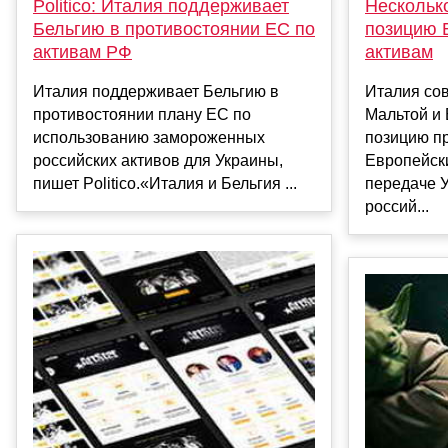
Нескольк
Politico: Италия поддерживает
позицию 
Бельгию в противостоянии ЕС по
активам
активам РФ
Италия сов
Италия поддерживает Бельгию в
Мальтой и
противостоянии плану ЕС по
позицию п
использованию замороженных
Европейск
российских активов для Украины,
передаче 
пишет Politico.«Италия и Бельгия ...
россий...