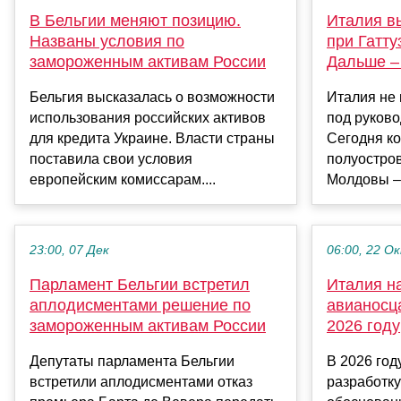
В Бельгии меняют позицию.
Италия в
Названы условия по
при Гатту
замороженным активам России
Дальше –
Бельгия высказалась о возможности
Италия не 
использования российских активов
под руково
для кредита Украине. Власти страны
Сегодня к
поставила свои условия
полуостров
европейским комиссарам....
Молдовы – 2
23:00, 07 Дек
06:00, 22 О
Парламент Бельгии встретил
Италия на
аплодисментами решение по
авианосц
замороженным активам России
2026 году
Депутаты парламента Бельгии
В 2026 год
встретили аплодисментами отказ
разработку