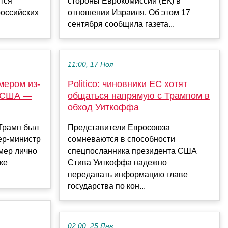
стся
стороны Еврокомиссии (ЕК) в
российских
отношении Израиля. Об этом 17
сентября сообщила газета...
11:00, 17 Ноя
мером из-
Politico: чиновники ЕС хотят
в США —
общаться напрямую с Трампом в
обход Уиткоффа
Трамп был
Представители Евросоюза
ер-министр
сомневаются в способности
мер лично
спецпосланника президента США
ке
Стива Уиткоффа надежно
передавать информацию главе
государства по кон...
02:00, 25 Янв