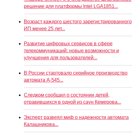
решение для платформы Intel LGA1851...
Возраст каждого шестого зарегистрированного
ИП менее 25 лет...
Развитие цифровых сервисов в сфере
телекоммуникаций: новые возможности и
улучшения для пользователей...
В России стартовало серийное производство
автомата А-545...
Следком сообщил о состоянии детей,
отравившихся в одной из саун Кемерова...
Эксперт развеял миф о надежности автомата
Калашникова...