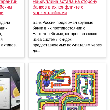
Набиуллина встала на сторону
 гарантии
банков в их конфликте с
ийским
маркетплейсами
ми
Банк России поддержал крупные
здала
банки в их противостоянии с
ации
маркетплейсами, которое возникло
,
из-за системы скидок,
ия
предоставляемых покупателям через
 активов.
до...