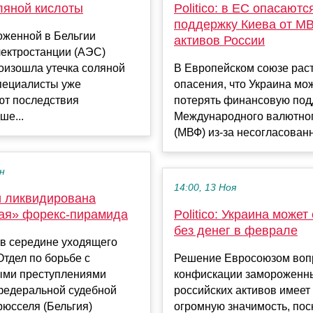
ляной кислоты
Politico: в ЕС опасаютс
поддержку Киева от МВ
оженной в Бельгии
активов России
лектростанции (АЭС)
оизошла утечка соляной
В Европейском союзе рас
пециалисты уже
опасения, что Украина мо
ют последствия
потерять финансовую под
ше...
Международного валютно
(МВФ) из-за несогласованно
ен
14:00, 13 Ноя
и ликвидирована
ая» форекс-пирамида
Politico: Украина может
без денег в феврале
 в середине уходящего
Отдел по борьбе с
Решение Евросоюзом воп
ми преступлениями
конфискации замороженн
федеральной судебной
российских активов имеет
юсселя (Бельгия)
огромную значимость, пос