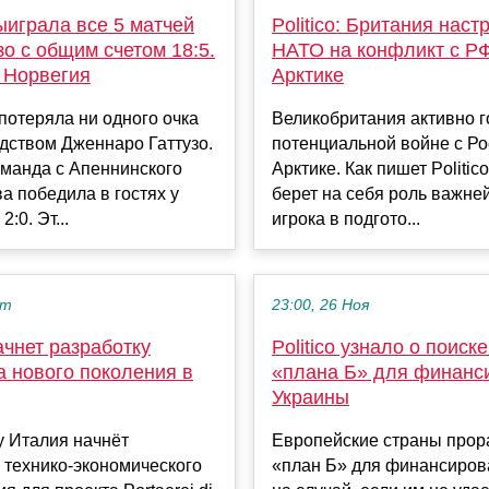
ыиграла все 5 матчей
Politico: Британия наст
зо с общим счетом 18:5.
НАТО на конфликт с Р
 Норвегия
Арктике
потеряла ни одного очка
Великобритания активно г
дством Дженнаро Гаттузо.
потенциальной войне с Ро
оманда с Апеннинского
Арктике. Как пишет Politic
а победила в гостях у
берет на себя роль важне
:0. Эт...
игрока в подгото...
кт
23:00, 26 Ноя
чнет разработку
Politico узнало о поиск
а нового поколения в
«плана Б» для финанс
Украины
у Италия начнёт
Европейские страны про
 технико-экономического
«план Б» для финансиров