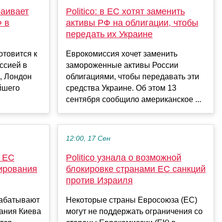
раивает
Politico: в ЕС хотят заменить
Ф в
активы РФ на облигации, чтобы
передать их Украине
отовится к
Еврокомиссия хочет заменить
ссией в
замороженные активы России
o, Лондон
облигациями, чтобы передавать эти
йшего
средства Украине. Об этом 13
сентября сообщило американское ...
12:00, 17 Сен
е ЕС
Politico узнала о возможной
ирования
блокировке странами ЕС санкций
против Израиля
рабатывают
Некоторые страны Евросоюза (ЕС)
ания Киева
могут не поддержать ограничения со