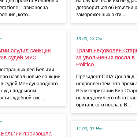
я для проекта Portaerei di
на случай, если им не уда
razione – авианосца
договориться об изъятии 
ления, кото...
замороженных акти...
к
13:00, 13 Сен
гии осудил санкции
Трамп недоволен Стар
ив судей МУС
за увольнения посла 
Politico
ностранных дел Бельгии
ево назвал новые санкции
Президент США Дональд 
в судей Международного
недоволен тем, что премь
о суда подрывом
Великобритании Кир Стар
сти судебной сис...
не уведомил его об отстав
британского посла в В...
к
11:00, 03 Ноя
 Бельгии произошла