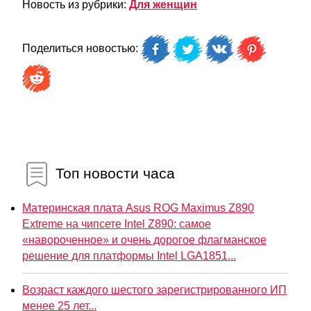
Новость из рубрики:
Для женщин
Поделиться новостью:
Топ новости часа
Материнская плата Asus ROG Maximus Z890
Extreme на чипсете Intel Z890: самое
«навороченное» и очень дорогое флагманское
решение для платформы Intel LGA1851...
Возраст каждого шестого зарегистрированного ИП
менее 25 лет...