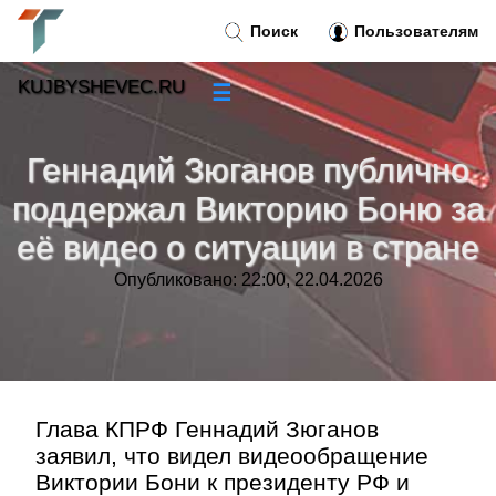
Поиск
Пользователям
KUJBYSHEVEC.RU
☰
Новости
»
Геннадий Зюганов публично
Тренды новостей
»
поддержал Викторию Боню за
её видео о ситуации в стране
Рубрики
»
Опубликовано: 22:00, 22.04.2026
Правила
»
Контакт
»
Глава КПРФ Геннадий Зюганов
заявил, что видел видеообращение
Виктории Бони к президенту РФ и