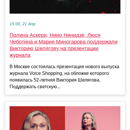
15:00, 21 Апр
Полина Аскери, Нино Нинидзе, Люся
Чеботина и Мария Миногарова поддержали
Викторию Шелягову на презентации
журнала
В Москве состоялась презентация нового выпуска
журнала Voice Shopping, на обложке которого
появилась 52-летняя Виктория Шелягова.
Поддержать светскую...