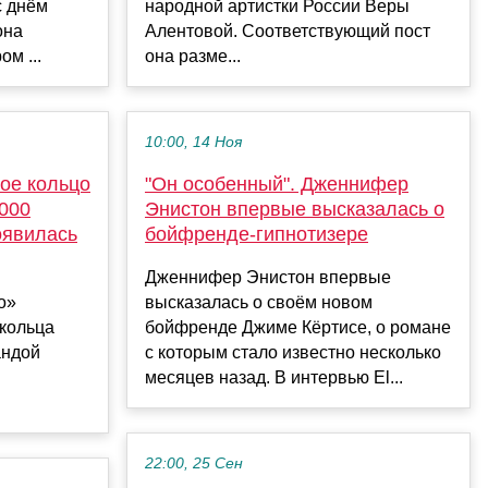
с днём
народной артистки России Веры
она
Алентовой. Соответствующий пост
ом ...
она разме...
10:00, 14 Ноя
ое кольцо
"Он особенный". Дженнифер
 000
Энистон впервые высказалась о
оявилась
бойфренде-гипнотизере
Дженнифер Энистон впервые
о»
высказалась о своём новом
 кольца
бойфренде Джиме Кёртисе, о романе
андой
с которым стало известно несколько
месяцев назад. В интервью El...
22:00, 25 Сен