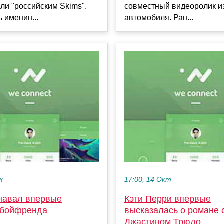
ли "российским Skims".
совместный видеоролик и
 именин...
автомобиля. Ран...
к
17:00, 14 Окт
навал впервые
Кэти Перри впервые
 бойфренда
высказалась о романе 
Джастином Трюдо