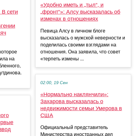
«Удобно иметь и „тыл“, и
 В сети
„фронт“»: Алсу высказалась об
изменах в отношениях
вгении
Певица Алсу в личном блоге
сяч
высказалась о мужской неверности и
поделилась своими взглядами на
 которое
отношения. Она заявила, что совет
ила на
«терпеть измены ...
бленного,
утдинова.
02:00, 19 Сен
«Нормально наклянчили»:
Захарова высказалась о
недвижимости семьи Умерова в
ого
США
ервые
Официальный представитель
звод
Министерства иностранных дел