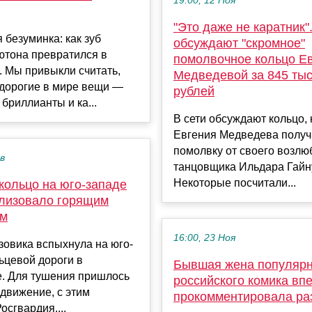
19:00, 12 Ноя
"Это даже не каратник".
безуминка: как зуб
обсуждают "скромное"
ютона превратился в
помолвочное кольцо Е
 Мы привыкли считать,
Медведевой за 845 ты
 дорогие в мире вещи —
рублей
 бриллианты и ка...
В сети обсуждают кольцо,
Евгения Медведева получ
помолвку от своего возлю
ев
танцовщика Ильдара Гайн
Некоторые посчитали...
кольцо на юго-западе
лизовало горящим
ом
16:00, 23 Ноя
зовика вспыхнула на юго-
ьцевой дороги в
Бывшая жена популярн
е. Для тушения пришлось
российского комика вп
движение, с этим
прокомментировала ра
осгвардия....