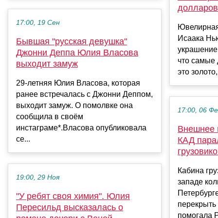
долларов
17:00, 19 Сен
Ювелирная 
Исаака Нь
Бывшая "русская девушка"
украшение.
Джонни Деппа Юлия Власова
что самые
выходит замуж
это золото,
29-летняя Юлия Власова, которая
ранее встречалась с Джонни Деппом,
выходит замуж. О помолвке она
17:00, 06 Ф
сообщила в своём
инстаграме*.Власова опубликовала
Внешнее 
се...
КАД пара
грузовик
Кабина гру
19:00, 29 Ноя
западе кол
Петербург
"У ребят своя химия". Юлия
перекрыть 
Пересильд высказалась о
помогала Р