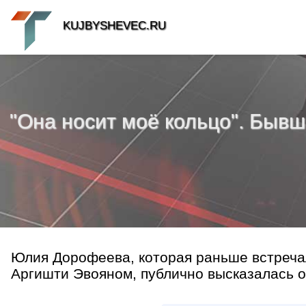
KUJBYSHEVEC.RU
"Она носит моё кольцо". Быв
Юлия Дорофеева, которая раньше встреч
Аргишти Эвояном, публично высказалась об 