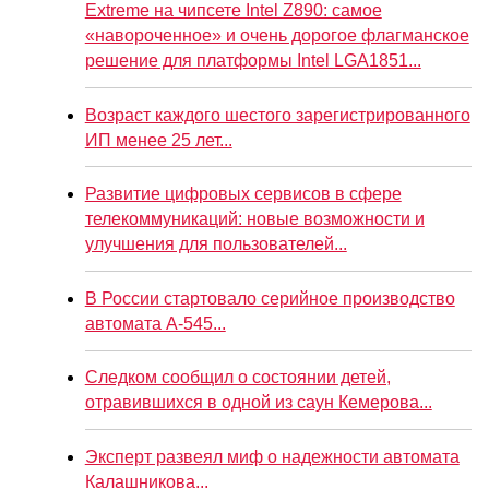
Extreme на чипсете Intel Z890: самое
«навороченное» и очень дорогое флагманское
решение для платформы Intel LGA1851...
Возраст каждого шестого зарегистрированного
ИП менее 25 лет...
Развитие цифровых сервисов в сфере
телекоммуникаций: новые возможности и
улучшения для пользователей...
В России стартовало серийное производство
автомата А-545...
Следком сообщил о состоянии детей,
отравившихся в одной из саун Кемерова...
Эксперт развеял миф о надежности автомата
Калашникова...