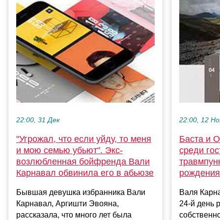
22:00, 31 Дек
22:00, 12 Но
"Угрожал, что если уйду, то меня
Баста и 
и мою семью убьют". Экс-
среди гос
возлюбленная бойфренда Вали
травмпунк
Карнавал обвинила его в абьюзе
рождения
Бывшая девушка избранника Вали
Валя Карн
Карнавал, Аргишти Эвояна,
24-й день 
рассказала, что много лет была
собственно