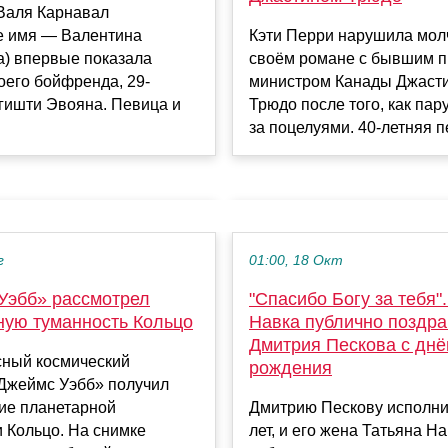
 Валя Карнавал
е имя — Валентина
Кэти Перри нарушила мол
а) впервые показала
своём романе с бывшим п
оего бойфренда, 29-
министром Канады Джаст
гишти Эвояна. Певица и
Трюдо после того, как пар
за поцелуями. 40-летняя пе
г
01:00, 18 Окт
Уэбб» рассмотрел
"Спасибо Богу за тебя"
ную туманность Кольцо
Навка публично поздр
Дмитрия Пескова с дн
ный космический
рождения
«Джеймс Уэбб» получил
ие планетарной
Дмитрию Пескову исполни
 Кольцо. На снимке
лет, и его жена Татьяна Н