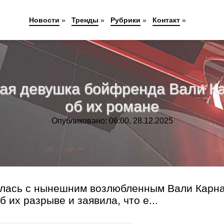
Новости
»
Тренды
»
Рубрики
»
Контакт
»
шая девушка бойфренда Вали К
об их романе
Опубликовано: 06:00, 28.12.2025
алась с нынешним возлюбленным Вали Карн
их разрыве и заявила, что е...