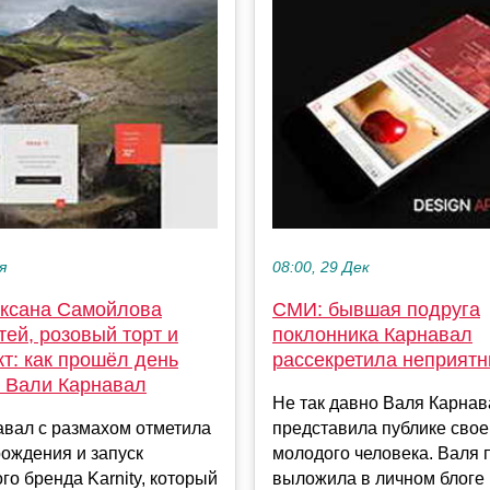
я
08:00, 29 Дек
Оксана Самойлова
СМИ: бывшая подруга
тей, розовый торт и
поклонника Карнавал
т: как прошёл день
рассекретила неприят
 Вали Карнавал
Не так давно Валя Карнав
авал с размахом отметила
представила публике свое
рождения и запуск
молодого человека. Валя 
го бренда Karnity, который
выложила в личном блоге