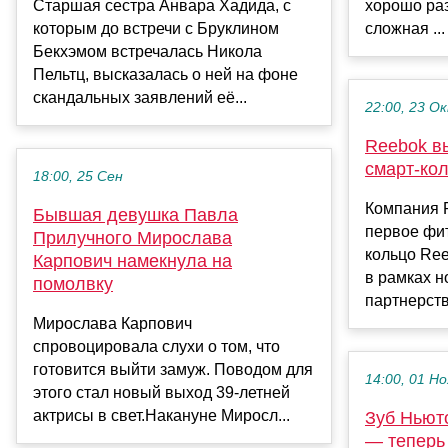
Старшая сестра Анвара Хадида, с
хорошо ра
которым до встречи с Бруклином
сложная ...
Бекхэмом встречалась Никола
Пельтц, высказалась о ней на фоне
скандальных заявлений её...
22:00, 23 О
Reebok в
смарт-ко
18:00, 25 Сен
Компания 
Бывшая девушка Павла
первое фи
Прилучного Мирослава
кольцо Ree
Карпович намекнула на
в рамках н
помолвку
партнерства
Мирослава Карпович
спровоцировала слухи о том, что
готовится выйти замуж. Поводом для
14:00, 01 Но
этого стал новый выход 39-летней
актрисы в свет.Накануне Миросл...
Зуб Ньют
— теперь 