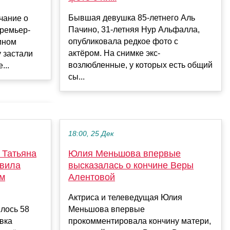
Бывшая девушка 85-летнего Аль
чание о
Пачино, 31-летняя Нур Альфалла,
ремьер-
опубликовала редкое фото с
ином
актёром. На снимке экс-
у застали
возлюбленные, у которых есть общий
...
сы...
18:00, 25 Дек
. Татьяна
Юлия Меньшова впервые
авила
высказалась о кончине Веры
ём
Алентовой
Актриса и телеведущая Юлия
лось 58
Меньшова впервые
авка
прокомментировала кончину матери,