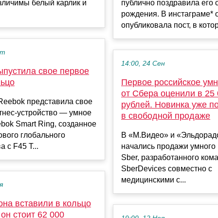
зличимы белый карлик и
публично поздравила его 
рождения. В инстаграме* 
опубликовала пост, в котор
кт
14:00, 24 Сен
ыпустила свое первое
льцо
Первое российское умн
от Сбера оценили в 25
Reebok представила свое
рублей. Новинка уже п
тнес-устройство — умное
в свободной продаже
bok Smart Ring, созданное
ового глобального
В «М.Видео» и «Эльдорад
 с F45 T...
начались продажи умного
Sber, разработанного ком
SberDevices совместно с
медицинскими с...
я
она вставили в кольцо
он стоит 62 000