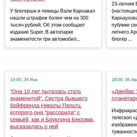
23-летняя
У блогерши и певицы Вали Карнавал
(настояще
нашли штрафов более чем на 300
Карнаухов
тысяч рублей. Об этом сообщает
публике св
издание Super. В автопарке
летнего Ар
знаменитости три автомобил...
блогер ...
14:00, 24 Янв
18:00, 06 Ав
"Она 10 лет пыталась стать
«Джеймс 
знаменитой". Сестра бывшего
планетар
бойфренда Николы Пельтц,
Инфракрас
которого она "рассорила" с
телескоп 
семьёй, как и Бруклина Бекхэма,
изображен
высказалась о ней
туманности