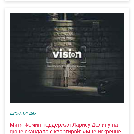
22:00, 04 Дек
Митя Фомин поддержал Ларису Долину на
фоне скандала с квартирой: «Мне искренне