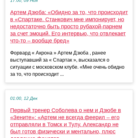
17:00, 09 Ноя
Артем Дзюба: «Обидно за то, что происходит
в «Спартаке. Станкович мне импонирует, но
недостаточно быть просто рубахой-парнем
за счет эмоций. Его интервью, что отвлекает
что-то – вообще бред»
Форвард « Акрона » Артем Дзюба , ранее
выступавший за « Спартак », высказался о
ситуации с московском клубе. «Мне очень обидно
за то, что происходит ...
01:00, 12 Дек
Первый тренер Соболева о нем и Дзюбе в
«Зените»: «Артем не всегда феерил – его
отправляли в Томск и Тулу. Александр не
был готов физически и ментально, плюс