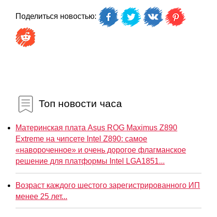
Поделиться новостью:
Топ новости часа
Материнская плата Asus ROG Maximus Z890
Extreme на чипсете Intel Z890: самое
«навороченное» и очень дорогое флагманское
решение для платформы Intel LGA1851...
Возраст каждого шестого зарегистрированного ИП
менее 25 лет...