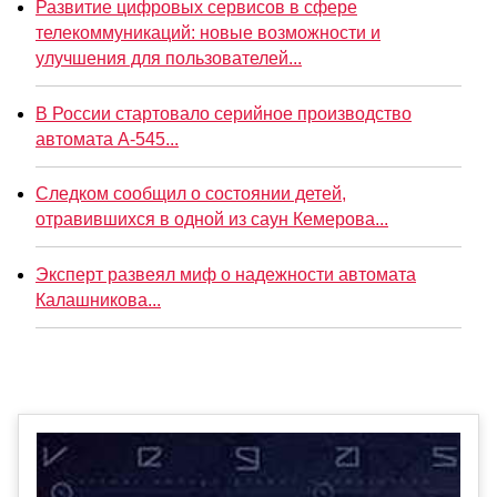
Развитие цифровых сервисов в сфере
телекоммуникаций: новые возможности и
улучшения для пользователей...
В России стартовало серийное производство
автомата А-545...
Следком сообщил о состоянии детей,
отравившихся в одной из саун Кемерова...
Эксперт развеял миф о надежности автомата
Калашникова...