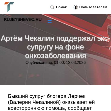
Поиск
Пользователям
KUJBYSHEVEC.RU
☰
Новости
»
Артём Чекалин поддержал экс-
Тренды новостей
»
супругу на фоне
онкозаболевания
Рубрики
»
Опубликовано: 01:00, 12.03.2026
Правила
»
Контакт
»
Бывший супруг блогера Лерчек
(Валерии Чекалиной) оказывает ей
всестороннюю помощь, сообщает