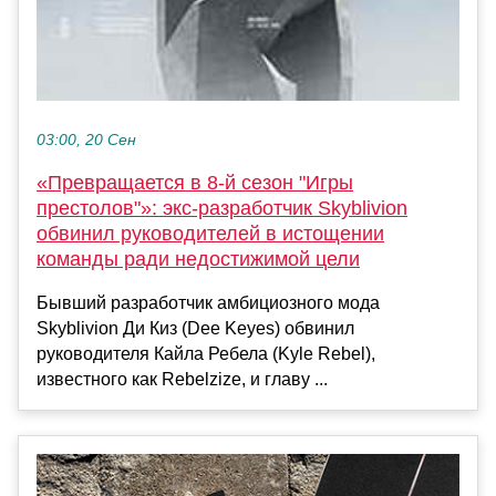
03:00, 20 Сен
«Превращается в 8-й сезон "Игры
престолов"»: экс-разработчик Skyblivion
обвинил руководителей в истощении
команды ради недостижимой цели
Бывший разработчик амбициозного мода
Skyblivion Ди Киз (Dee Keyes) обвинил
руководителя Кайла Ребела (Kyle Rebel),
известного как Rebelzize, и главу ...