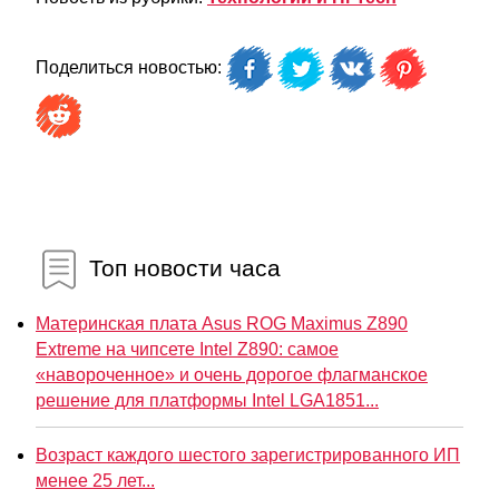
Поделиться новостью:
Топ новости часа
Материнская плата Asus ROG Maximus Z890
Extreme на чипсете Intel Z890: самое
«навороченное» и очень дорогое флагманское
решение для платформы Intel LGA1851...
Возраст каждого шестого зарегистрированного ИП
менее 25 лет...