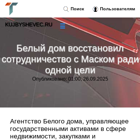
Поиск
Пользователям
KUJBYSHEVEC.RU
☰
Новости
»
Белый дом восстановил
Тренды новостей
»
сотрудничество с Маском ради
одной цели
Рубрики
»
Опубликовано: 01:00, 26.09.2025
Правила
»
Контакт
»
Агентство Белого дома, управляющее
государственными активами в сфере
недвижимости, закупками и