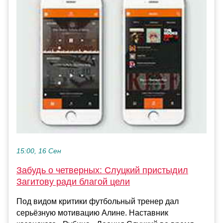
15:00, 16 Сен
Забудь о четверных: Слуцкий пристыдил
Загитову ради благой цели
Под видом критики футбольный тренер дал
серьёзную мотивацию Алине. Наставник