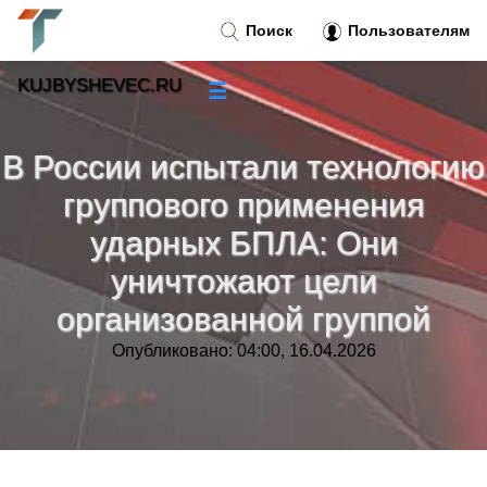
Поиск
Пользователям
KUJBYSHEVEC.RU
☰
Новости
»
В России испытали технологию
Тренды новостей
»
группового применения
ударных БПЛА: Они
Рубрики
»
уничтожают цели
Правила
организованной группой
»
Опубликовано: 04:00, 16.04.2026
Контакт
»