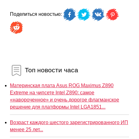
Поделиться новостью:
Топ новости часа
Материнская плата Asus ROG Maximus Z890
Extreme на чипсете Intel Z890: самое
«навороченное» и очень дорогое флагманское
решение для платформы Intel LGA1851...
Возраст каждого шестого зарегистрированного ИП
менее 25 лет...