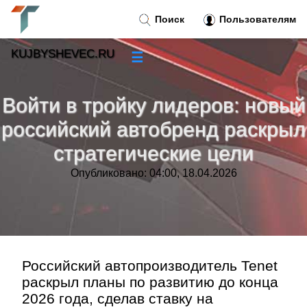
Поиск
Пользователям
KUJBYSHEVEC.RU
☰
Новости
»
Войти в тройку лидеров: новый
Тренды новостей
»
российский автобренд раскрыл
стратегические цели
Рубрики
»
Опубликовано: 04:00, 18.04.2026
Правила
»
Контакт
»
Российский автопроизводитель Tenet
раскрыл планы по развитию до конца
2026 года, сделав ставку на