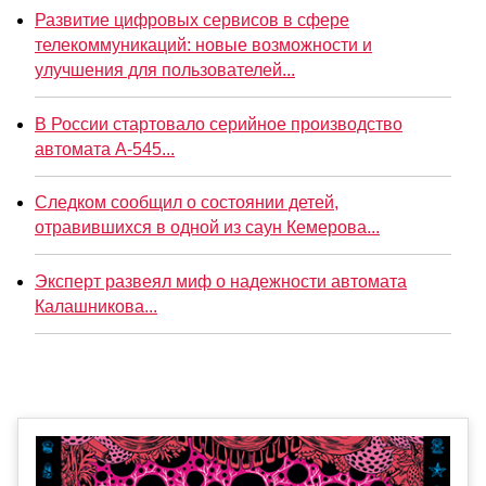
Развитие цифровых сервисов в сфере
телекоммуникаций: новые возможности и
улучшения для пользователей...
В России стартовало серийное производство
автомата А-545...
Следком сообщил о состоянии детей,
отравившихся в одной из саун Кемерова...
Эксперт развеял миф о надежности автомата
Калашникова...