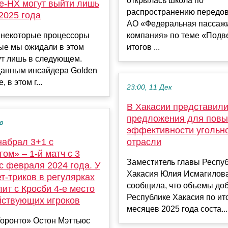
открылась школа по
ke-HX могут выйти лишь
распространению передов
2025 года
АО «Федеральная пассаж
 некоторые процессоры
компания» по теме «Подв
орые мы ожидали в этом
итогов ...
ут лишь в следующем.
данным инсайдера Golden
 в этом г...
23:00, 11 Дек
В Хакасии представил
предложения для пов
в
эффективности угольн
набрал 3+1 с
отрасли
ом» – 1-й матч с 3
Заместитель главы Респу
с февраля 2024 года. У
Хакасия Юлия Исмагилова
ет-триков в регулярках
сообщила, что объемы доб
ит с Кросби 4-е место
Республике Хакасия по ит
йствующих игроков
месяцев 2025 года соста...
Торонто» Остон Мэттьюс