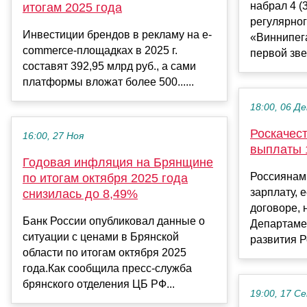
набрал 4 (
итогам 2025 года
регулярно
Инвестиции брендов в рекламу на e-
«Виннипега
commerce-площадках в 2025 г.
первой звез
составят 392,95 млрд руб., а сами
платформы вложат более 500......
18:00, 06 Де
Роскачес
16:00, 27 Ноя
выплаты 
Годовая инфляция на Брянщине
Россиянам
по итогам октября 2025 года
зарплату, 
снизилась до 8,49%
договоре, 
Банк России опубликовал данные о
Департаме
ситуации с ценами в Брянской
развития Р
области по итогам октября 2025
года.Как сообщила пресс-служба
брянского отделения ЦБ РФ...
19:00, 17 С