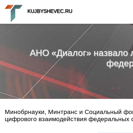
KUJBYSHEVEC.RU
АНО «Диалог» назвало 
федер
Минобрнауки, Минтранс и Социальный фон
цифрового взаимодействия федеральных ор