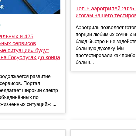
Топ-5 аэрогрилей 2025 
итогам нашего тестиро
г
Аэрогриль позволяет гото
порции любимых сочных и
альных и 425
блюд быстро и не задейст
ьных сервисов
большую духовку. Мы
ые ситуации» будут
протестировали как прибо
на Госуслугах до конца
больш...
продолжается развитие
сервисов. Портал
редлагает широкий спектр
 объединённых по
жизненных ситуаций»: ...