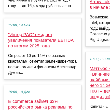
увеличила выручку на 16,5% год к
Arrow La
году — до 16,4 млрд руб, согласно......
в начале 
Возможно,
Intel, кот
15:00, 14 Ноя
году, выйд
Согласно 
"Интер РАО" ожидает
Pig Upgrade,
увеличения показателя EBITDA
по итогам 2025 года
Он рос от 10 до 14% по разным
10:00, 02 Ян
кварталам, отметил замгендиректора
по экономике и финансам Александр
Мэттьюс 
Думин...
«Виннипег
шайбами 
него 14 х
НХЛ – дел
19:00, 10 Дек
среди де
E-commerce займет 63%
Капитан «
российского рынка рекламы по