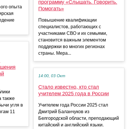
программу «Слышать. Говорить.
ого опыта
Помогать»
ирская
едение
Повышение квалификации
специалистов, работающих с
участниками СВО и их семьями,
становится важным элементом
поддержки во многих регионах
страны. Мера...
и
ышения
ой
14:00, 03 Окт
Стало известно, кто стал
блики
учителем 2025 года в России
 также
ычи угля в
Учителем года России 2025 стал
огам 11
Дмитрий Баланчуков из
Белгородской области, преподающий
китайский и английский языки.