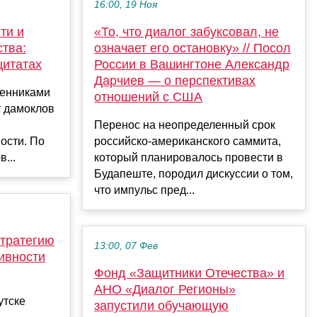
16:00, 19 Ноя
ти и
«То, что диалог забуксовал, не
тва:
означает его остановку» // Посол
цитатах
России в Вашингтоне Александр
Дарчиев — о перспективах
венниками
отношений с США
т дамоклов
Перенос на неопределенный срок
ости. По
российско-американского саммита,
...
который планировалось провести в
Будапеште, породил дискуссии о том,
что импульс пред...
тратегию
13:00, 07 Фев
ивности
Фoнд «Защитники Отечества» и
АНО «Диалог Регионы»
утске
запустили обучающую