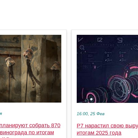
я
16:00, 25 Фев
 планируют собрать 870
Р7 нарастил свою выру
 винограда по итогам
итогам 2025 года