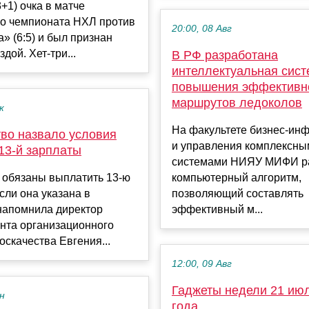
3+1) очка в матче
го чемпионата НХЛ против
20:00, 08 Авг
» (6:5) и был признан
дой. Хет-три...
В РФ разработана
интеллектуальная сист
повышения эффективн
маршрутов ледоколов
к
На факультете бизнес-ин
тво назвало условия
и управления комплексны
13-й зарплаты
системами НИЯУ МИФИ р
 обязаны выплатить 13-ю
компьютерный алгоритм,
если она указана в
позволяющий составлять
напомнила директор
эффективный м...
нта организационного
оскачества Евгения...
12:00, 09 Авг
Гаджеты недели 21 ию
ен
года