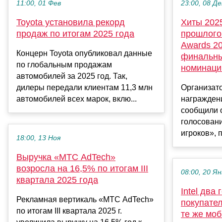
11:00, 01 Фев
23:00, 08 Де
Toyota установила рекорд
Хиты 2025
продаж по итогам 2025 года
прошлого
Awards 2
Концерн Toyota опубликовал данные
финальны
по глобальным продажам
номинаци
автомобилей за 2025 год. Так,
дилеры передали клиентам 11,3 млн
Организат
автомобилей всех марок, вклю...
награжден
сообщили о
голосовани
игроков», п
18:00, 13 Ноя
Выручка «МТС AdTech»
возросла на 16,5% по итогам III
08:00, 20 Ян
квартала 2025 года
Intel два
Рекламная вертикаль «МТС AdTech»
покупате
по итогам III квартала 2025 г.
те же мо