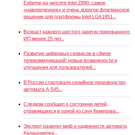
Extreme на чипсете Intel Z890: самое
«навороченное» и очень дорогое флагманское
решение для платформы Intel LGA1851...
Возраст каждого шестого зарегистрированного
ИП менее 25 лет...
Развитие цифровых сервисов в сфере
телекоммуникаций: новые возможности и
улучшения для пользователей...
В России стартовало серийное производство
автомата А-545...
Следком сообщил о состоянии детей,
отравившихся в одной из саун Кемерова...
Эксперт развеял миф о надежности автомата
Калашникова...