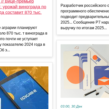
 // Вице-премьер
Разработчик российского 
: урожай винограда по
программного обеспечени
да составит 870 тыс.
подводит предварительны
2025... Сообщение Р7 нар
е аграрии планируют
выручку по итогам 2025...
оло 870 тыс. т винограда в
что почти не уступает
 показателю 2024 года в
Об э...
03:00, 30 Дек