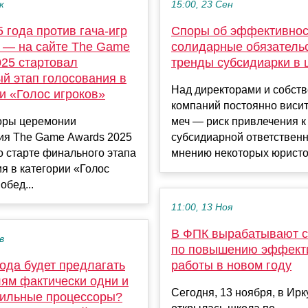
к
15:00, 23 Сен
 года против гача-игр
Споры об эффективнос
 — на сайте The Game
солидарные обязательс
025 стартовал
тренды субсидиарки в 
й этап голосования в
Над директорами и собст
и «Голос игроков»
компаний постоянно виси
оры церемонии
меч — риск привлечения к
ия The Game Awards 2025
субсидиарной ответственн
 старте финального этапа
мнению некоторых юристов
я в категории «Голос
обед...
11:00, 13 Ноя
В ФПК вырабатывают с
в
по повышению эффект
 года будет предлагать
работы в новом году
лям фактически одни и
Сегодня, 13 ноября, в Ирк
бильные процессоры?