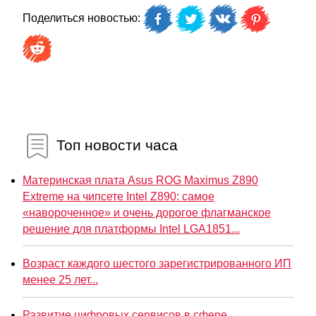
Поделиться новостью:
Топ новости часа
Материнская плата Asus ROG Maximus Z890
Extreme на чипсете Intel Z890: самое
«навороченное» и очень дорогое флагманское
решение для платформы Intel LGA1851...
Возраст каждого шестого зарегистрированного ИП
менее 25 лет...
Развитие цифровых сервисов в сфере