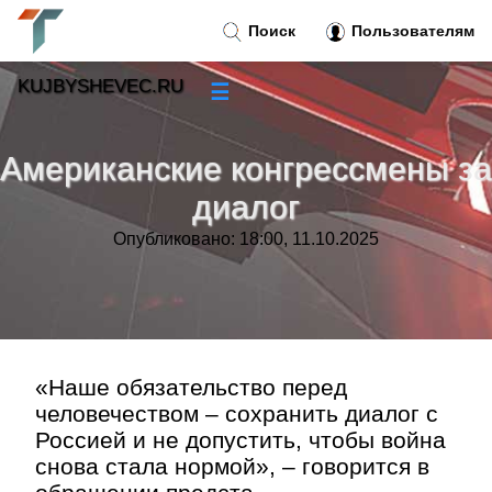
Поиск
Пользователям
KUJBYSHEVEC.RU
☰
Новости
»
Американские конгрессмены за
Тренды новостей
»
диалог
Опубликовано: 18:00, 11.10.2025
Рубрики
»
Правила
»
Контакт
»
«Наше обязательство перед
человечеством – сохранить диалог с
Россией и не допустить, чтобы война
снова стала нормой», – говорится в