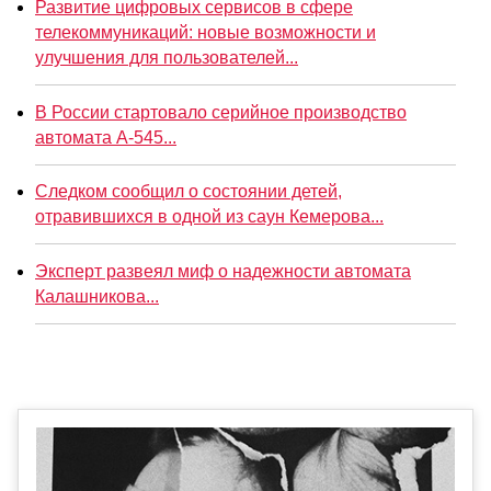
Развитие цифровых сервисов в сфере
телекоммуникаций: новые возможности и
улучшения для пользователей...
В России стартовало серийное производство
автомата А-545...
Следком сообщил о состоянии детей,
отравившихся в одной из саун Кемерова...
Эксперт развеял миф о надежности автомата
Калашникова...