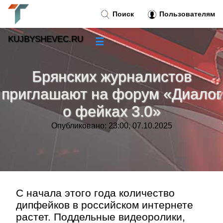
Поиск
Пользователям
KUJBYSHEVEC.RU
☰
Новости
»
Брянских журналистов
Тренды новостей
»
приглашают на форум «Диалог
о фейках 3.0»
Рубрики
»
Опубликовано: 23:00, 07.10.2025
Правила
»
Контакт
»
С начала этого года количество
дипфейков в российском интернете
растет. Поддельные видеоролики,