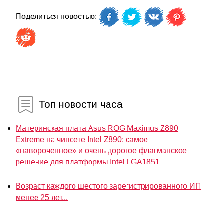
Поделиться новостью:
Топ новости часа
Материнская плата Asus ROG Maximus Z890
Extreme на чипсете Intel Z890: самое
«навороченное» и очень дорогое флагманское
решение для платформы Intel LGA1851...
Возраст каждого шестого зарегистрированного ИП
менее 25 лет...