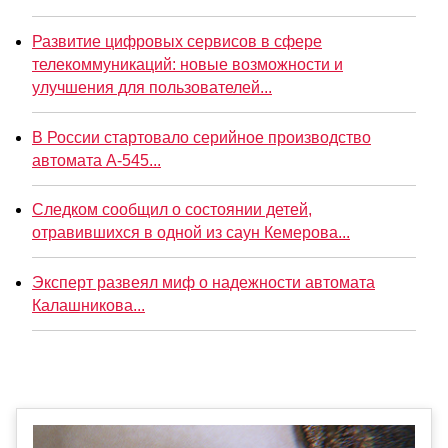
Развитие цифровых сервисов в сфере
телекоммуникаций: новые возможности и
улучшения для пользователей...
В России стартовало серийное производство
автомата А-545...
Следком сообщил о состоянии детей,
отравившихся в одной из саун Кемерова...
Эксперт развеял миф о надежности автомата
Калашникова...