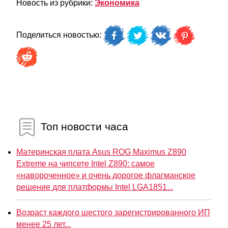
Новость из рубрики:
Экономика
Поделиться новостью:
Топ новости часа
Материнская плата Asus ROG Maximus Z890
Extreme на чипсете Intel Z890: самое
«навороченное» и очень дорогое флагманское
решение для платформы Intel LGA1851...
Возраст каждого шестого зарегистрированного ИП
менее 25 лет...