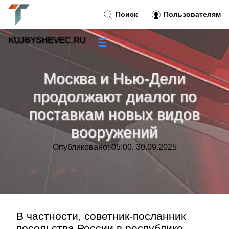
Поиск
Пользователям
KUJBYSHEVEC.RU
☰
Новости
»
Москва и Нью-Дели
Тренды новостей
»
продолжают диалог по
поставкам новых видов
Рубрики
»
вооружений
Правила
»
Опубликовано: 05:00, 30.09.2025
Контакт
»
В частности, советник-посланник
посольства России в республике