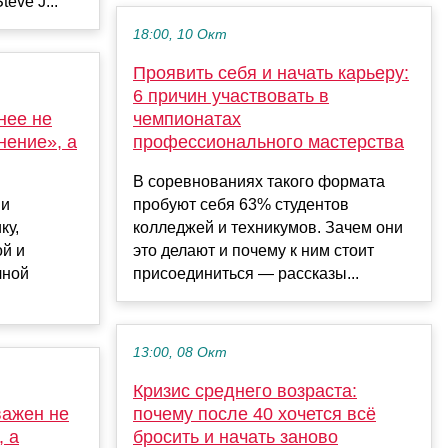
eve J...
18:00, 10 Окт
Проявить себя и начать карьеру:
6 причин участвовать в
нее не
чемпионатах
нение», а
профессионального мастерства
В соревнованиях такого формата
ии
пробуют себя 63% студентов
ку,
колледжей и техникумов. Зачем они
ой и
это делают и почему к ним стоит
чной
присоединиться — рассказы...
13:00, 08 Окт
Кризис среднего возраста:
важен не
почему после 40 хочется всё
, а
бросить и начать заново