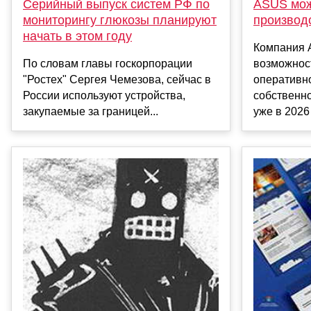
Серийный выпуск систем РФ по
ASUS мож
мониторингу глюкозы планируют
производ
начать в этом году
Компания 
По словам главы госкорпорации
возможнос
"Ростех" Сергея Чемезова, сейчас в
оперативно
России используют устройства,
собственн
закупаемые за границей...
уже в 2026