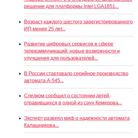
решение для платформы Intel LGA1851...
Возраст каждого шестого зарегистрированного
ИП менее 25 лет...
Развитие цифровых сервисов в сфере
телекоммуникаций: новые возможности и
улучшения для пользователей...
В России стартовало серийное производство
автомата А-545...
Следком сообщил о состоянии детей,
отравившихся в одной из саун Кемерова...
Эксперт развеял миф о надежности автомата
Калашникова...