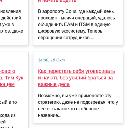
й
и начать водить
бновления
В аэропорту Сочи, где каждый день
 действий
проходят тысячи операций, удалось
 уже в
объединить EAM и ITSM в единую
ертов, даже
цифровую экосистему. Теперь
обращения сотрудников ...
14:00, 18 Окт
нового
Как перестать себя уговаривать
, Тим Кук
и начать без усилий браться за
дующем
важные дела
Возможно, вы уже применяете эту
рый в то
стратегию, даже не подозревая, что у
неё есть какое-то особенное
хода из
название....
лей