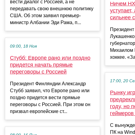
вести диалог с Россией, а не
Ничем НХ
передавать свою внешнюю политику
уступает,
США. Об этом заявил премьер-
сильнее 
министр Албании Эди Рама, п...
Президент
Лукашенко 
губернато
09:00, 18 Ноя
Михаилом 
хоккее. «З
Стубб: Европе рано или поздно
придется начать прямые
переговоры с Россией
17:00, 20 С
Президент Финляндии Александр
Стубб заявил, что Европе рано или
Рынку иг
поздно придется вести прямые
предрекли
переговоры с Россией. При этом он
году, но 
призвал европейские ст...
геймеров 
С вынужде
ПК на Wind