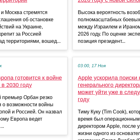
территории
2026 году с новой сило
 и Москва стремятся
Высока вероятность возо
глашения об остановке
полномасштабных боевых
ствий на Украине,
между Израилем и Ираном
крепит за Россией
2026 году. По оценке эксп
ад территориями, вошед...
позиция президент...
к
03:00, 17 Ноя
ропа готовится к войне
Apple ускорила поиски 
 в 2030 году
генерального директора
может уйти уже в сле
й премьер Орбан резко
году
я о возможности войны
пой и Россией. Он назвал
Тиму Куку (Tim Cook), кото
орому Европа ведет
время был операционным
..
директором Apple, после у
жизни одного из основате