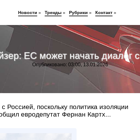
Новости
»
Тренды
»
Рубрики
»
Контакт
»
зер: ЕС может начать диалог с
Опубликовано: 03:00, 13.01.2026
 с Россией, поскольку политика изоляции
общил евродепутат Фернан Картх...