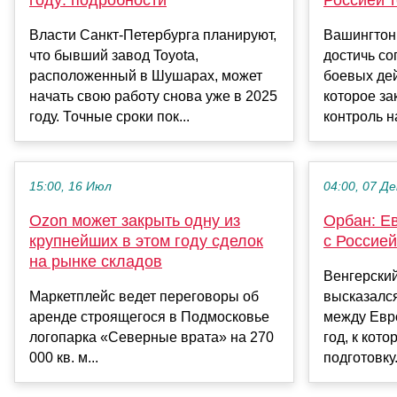
году: подробности
Россией 
Власти Санкт-Петербурга планируют,
Вашингтон
что бывший завод Toyota,
достичь со
расположенный в Шушарах, может
боевых дей
начать свою работу снова уже в 2025
которое за
году. Точные сроки пок...
контроль н
15:00, 16 Июл
04:00, 07 Де
Ozon может закрыть одну из
Орбан: Ев
крупнейших в этом году сделок
с Россией
на рынке складов
Венгерски
Маркетплейс ведет переговоры об
высказалс
аренде строящегося в Подмосковье
между Евро
логопарка «Северные врата» на 270
год, к кот
000 кв. м...
подготовку..