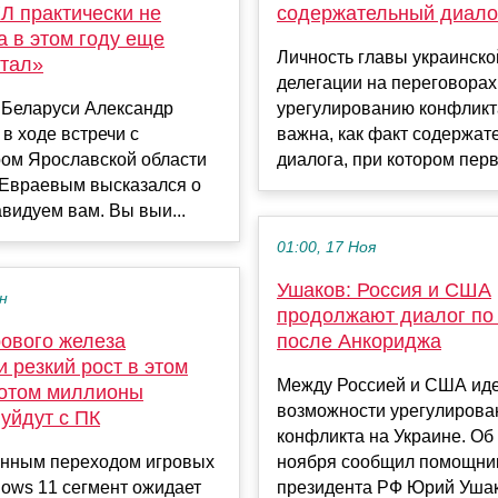
Л практически не
содержательный диало
 а в этом году еще
Личность главы украинско
стал»
делегации на переговорах
 Беларуси Александр
урегулированию конфликта
в ходе встречи с
важна, как факт содержат
ром Ярославской области
диалога, при котором перв
Евраевым высказался о
авидуем вам. Вы выи...
01:00, 17 Ноя
Ушаков: Россия и США
ен
продолжают диалог по
рового железа
после Анкориджа
 резкий рост в этом
Между Россией и США иде
потом миллионы
возможности урегулирова
уйдут с ПК
конфликта на Украине. Об
нным переходом игровых
ноября сообщил помощни
ows 11 сегмент ожидает
президента РФ Юрий Ушако