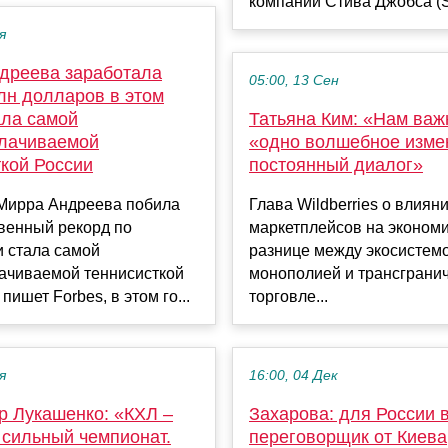
компании Стива Джобса (St
я
дреева заработала
05:00, 13 Сен
лн долларов в этом
ала самой
Татьяна Ким: «Нам важ
лачиваемой
«одно волшебное изме
ткой России
постоянный диалог»
 Мирра Андреева побила
Глава Wildberries о влиян
венный рекорд по
маркетплейсов на экономи
и стала самой
разнице между экосистем
ачиваемой теннисисткой
монополией и трансграни
пишет Forbes, в этом го...
торговле...
я
16:00, 04 Дек
р Лукашенко: «КХЛ –
Захарова: для России 
 сильный чемпионат.
переговорщик от Киева