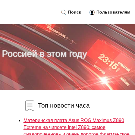
Поиск
Пользователям
 Россией в этом году
Топ новости часа
Материнская плата Asus ROG Maximus Z890
Extreme на чипсете Intel Z890: самое
«навороченное» и очень дорогое флагманское