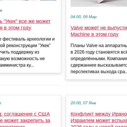
ев
04:00, 09 Мар
 "Укек" все же может
я в этом году
Valve может не выпуст
Machine в этом году
е фестиваль археологии и
ой реконструкции "Укек"
Планы Valve на аппаратн
чить поддержку из
в 2026 году становятся вс
Такую возможность не
определёнными. Компания
амминистра ку...
сдержаннее высказываетс
перспективах выхода сра..
г
20:00, 07 Янв
g: соглашение с США
Конфликт между Ирано
е может закрепить за
Израилем может вспых