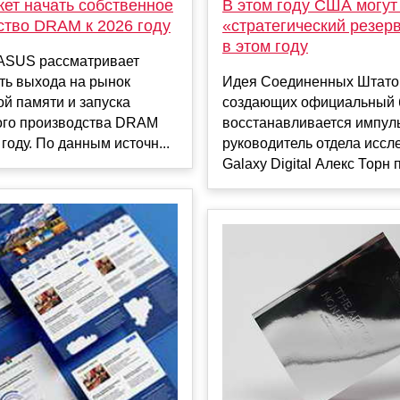
ет начать собственное
В этом году США могут
ство DRAM к 2026 году
«стратегический резер
в этом году
ASUS рассматривает
ть выхода на рынок
Идея Соединенных Штато
й памяти и запуска
создающих официальный 
ого производства DRAM
восстанавливается импуль
 году. По данным источн...
руководитель отдела иссл
Galaxy Digital Алекс Торн п.