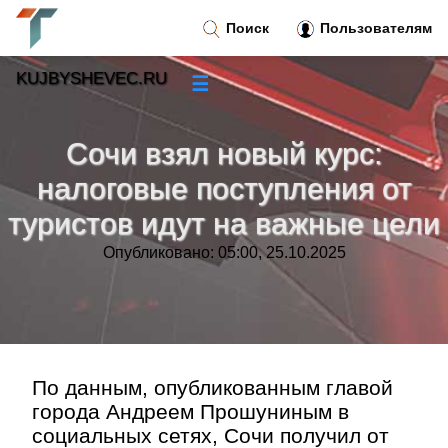
Поиск
Пользователям
KUJBYSHEVEC.RU
☰
Новости
»
Сочи взял новый курс:
Тренды новостей
»
налоговые поступления от
туристов идут на важные цели
Рубрики
»
Опубликовано: 05:00, 25.10.2025
Правила
»
Контакт
»
По данным, опубликованным главой
города Андреем Прошуниным в
социальных сетях, Сочи получил от