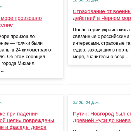
18:00, 03 Дек
к
Страхование от военн
действий в Черном море
 море произошло
сение
После серии украинских ат
связанные с российскими
море произошло
интересами, страховые т
ение — толчки были
судов, заходящих в порты
аны в 24 километрах от
моря, значительно возр...
ля. Об этом сообщил
р города Михаил
..
к
23:00, 04 Дек
же при падении
Путин: Новгород был с
ой цели» повреждены
Древней Руси до Киева
ие и фасады домов