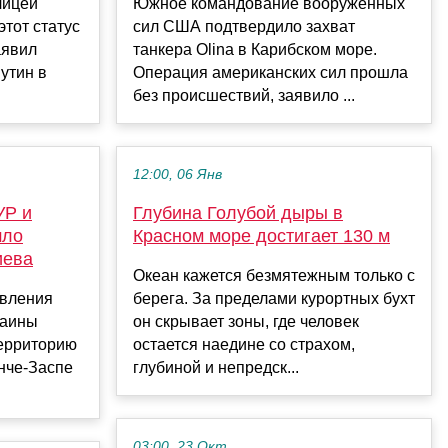
лицей
Южное командование вооруженных
этот статус
сил США подтвердило захват
аявил
танкера Olina в Карибском море.
утин в
Операция американских сил прошла
без происшествий, заявило ...
12:00, 06 Янв
УР и
Глубина Голубой дыры в
шло
Красном море достигает 130 м
иева
Океан кажется безмятежным только с
авления
берега. За пределами курортных бухт
раины
он скрывает зоны, где человек
территорию
остается наедине со страхом,
нче-Заспе
глубиной и непредск...
03:00, 23 Окт