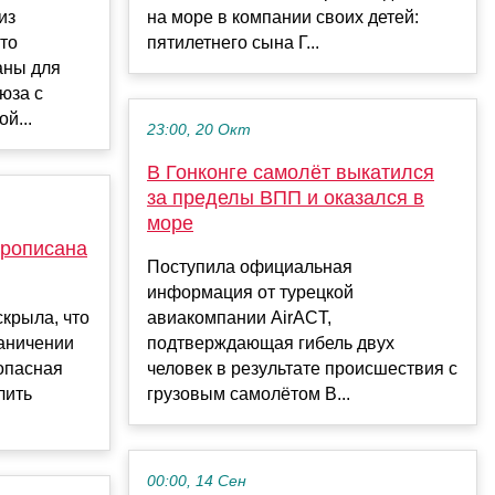
из
на море в компании своих детей:
что
пятилетнего сына Г...
аны для
юза с
й...
23:00, 20 Окт
В Гонконге самолёт выкатился
за пределы ВПП и оказался в
море
рописана
Поступила официальная
информация от турецкой
скрыла, что
авиакомпании AirACT,
раничении
подтверждающая гибель двух
опасная
человек в результате происшествия с
лить
грузовым самолётом B...
00:00, 14 Сен