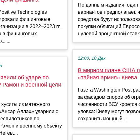
По данным издания, один 
ositive Technologies
вариантов предполагает, 
ировали фишинговые
средства будут использов
рганизации в 2022–2023 гг.
покупки облигаций Евросо
о в фишинговых
нулевой процентной ставко
.....
12:00, 10 Дек
ен
В мирном плане США п
явили об ударе по
«тайная армия» Киева
у Рамон и военной цели
Газета Washington Post ра
за фасадом споров об ог
 хуситы из мятежного
численности ВСУ кроется 
«Ансар Аллах» ударили с
уловка: Киеву могут позво
еспилотников по
сохранить мощный ...
Рамон и военному объекту
егев....