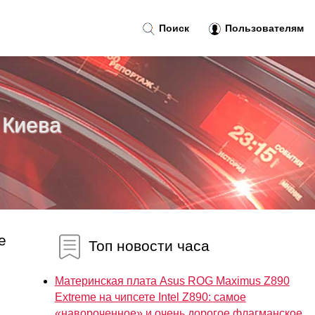
Поиск
Пользователям
 Киева
е
Топ новости часа
Материнская плата Asus ROG Maximus Z890
Extreme на чипсете Intel Z890: самое
«навороченное» и очень дорогое флагманское