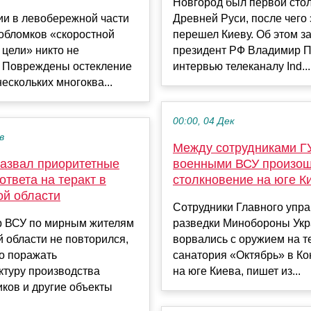
Новгород был первой сто
ии в левобережной части
Древней Руси, после чего 
обломков «скоростной
перешел Киеву. Об этом з
цели» никто не
президент РФ Владимир П
. Повреждены остекление
интервью телеканалу Ind...
ескольких многоква...
00:00, 04 Дек
в
Между сотрудниками Г
назвал приоритетные
военными ВСУ произо
ответа на теракт в
столкновение на юге К
ой области
Сотрудники Главного упр
р ВСУ по мирным жителям
разведки Минобороны Ук
 области не повторился,
ворвались с оружием на 
о поражать
санатория «Октябрь» в Ко
ктуру производства
на юге Киева, пишет из...
ков и другие объекты