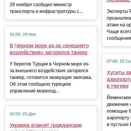
28 ноября сообщил министр
транспорта и инфраструктуры с...
Эксперты P
проанализ
атаки на о
Чаще всег
01:00, 29 Ноя
сообщениях.
В Черном море из-за «внешнего
воздействия» загорелся танкер
07:00, 15 С
У берегов Турции в Черном море из-
за внешнего воздействия загорелся
Хуситы за
танкер, готовится эвакуация экипажа.
аэропорт
Об этом сообщило турецкое
в Негеве
управление мореход...
Йеменские
движения 
помощью б
02:00, 03 Дек
аэропорту 
в пустыне Н
Украина атакует гражданские