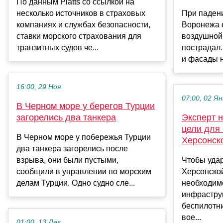
По данным Platts со ссылкой на
несколько источников в страховых
При паден
компаниях и службах безопасности,
Воронежа 
ставки морского страхования для
воздушной 
транзитных судов че...
пострадал
и фасады н
16:00, 29 Ноя
07:00, 02 Ян
В Черном море у берегов Турции
загорелись два танкера
Эксперт 
цели для 
В Черном море у побережья Турции
Херсонск
два танкера загорелись после
взрыва, они были пустыми,
Чтобы уда
сообщили в управлении по морским
Херсонской
делам Турции. Одно судно сле...
необходим
инфрастру
беспилотни
вое...
01:00, 13 Дек