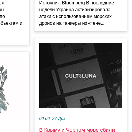
ся
Источник: Bloomberg В последние
он
недели Украина активизировала
 по
атаки с использованием морских
объектам и
дронов на танкеры из «тене...
00:00, 27 Дек
В Крыму и Черном море сбили