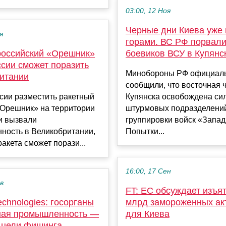
03:00, 12 Ноя
Черные дни Киева уже 
я
горами. ВС РФ порвал
 российский «Орешник»
боевиков ВСУ в Купянс
ссии сможет поразить
Минобороны РФ официал
ритании
сообщили, что восточная 
сии разместить ракетный
Купянска освобождена си
«Орешник» на территории
штурмовых подразделени
и вызвали
группировки войск «Запад
ность в Великобритании,
Попытки...
ракета сможет порази...
16:00, 17 Сен
ев
FT: ЕС обсуждает изъя
Technologies: госорганы
млрд замороженных ак
ная промышленность —
для Киева
цели фишинга