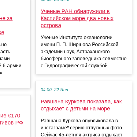
Ученые РАН обнаружили в
не за
Каспийском море два новых
и
острова
ке
Ученые Института океанологии
ьно
имени П. П. Ширшова Российской
часть
академии наук, Астраханского
лами
биосферного заповедника совместно
й 6-армии
с Гидрографической службой...
».
04:00, 22 Янв
Равшана Куркова показала, как
отдыхает с детьми на море
тие €170
Равшана Куркова опубликовала в
тивов РФ
инстаграме* серию отпускных фото.
Сейчас 45-летняя актриса отдыхает