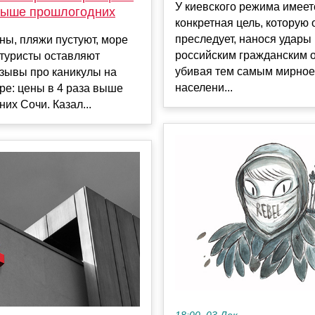
У киевского режима имеет
 выше прошлогодних
конкретная цель, которую 
преследует, нанося удары
ны, пляжи пустуют, море
российским гражданским 
 туристы оставляют
убивая тем самым мирное
зывы про каникулы на
населени...
ре: цены в 4 раза выше
их Сочи. Казал...