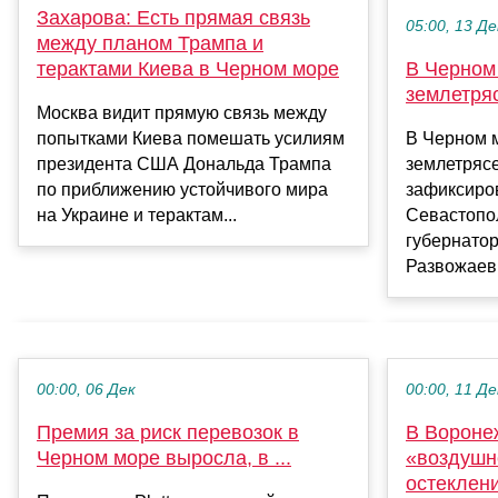
Захарова: Есть прямая связь
05:00, 13 Де
между планом Трампа и
терактами Киева в Черном море
В Черном
землетря
Москва видит прямую связь между
попытками Киева помешать усилиям
В Черном 
президента США Дональда Трампа
землетряс
по приближению устойчивого мира
зафиксиров
на Украине и терактам...
Севастопо
губернато
Развожаев .
00:00, 06 Дек
00:00, 11 Де
Премия за риск перевозок в
В Вороне
Черном море выросла, в ...
«воздушн
остеклен