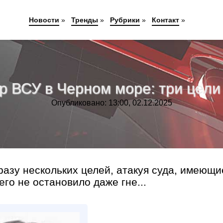
Новости
»
Тренды
»
Рубрики
»
Контакт
»
р ВСУ в Черном море: три цели
Опубликовано: 13:00, 02.12.2025
разу нескольких целей, атакуя суда, имеющи
го не остановило даже гне...