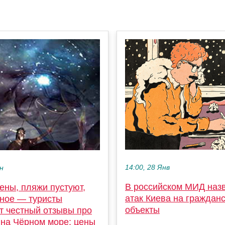
14:00, 28 Янв
ен
В российском МИД наз
ены, пляжи пустуют,
атак Киева на граждан
зное — туристы
объекты
т честный отзывы про
 на Чёрном море: цены