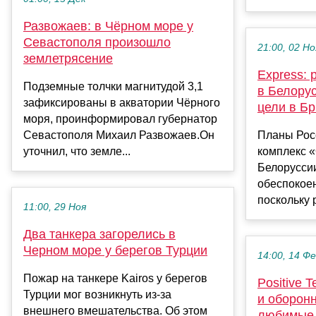
Развожаев: в Чёрном море у
Севастополя произошло
21:00, 02 Но
землетрясение
Express:
Подземные толчки магнитудой 3,1
в Белору
зафиксированы в акватории Чёрного
цели в Б
моря, проинформировал губернатор
Севастополя Михаил Развожаев.Он
Планы Рос
уточнил, что земле...
комплекс 
Белорусси
обеспокоен
поскольку 
11:00, 29 Ноя
Два танкера загорелись в
Черном море у берегов Турции
14:00, 14 Ф
Пожар на танкере Kairos у берегов
Positive 
Турции мог возникнуть из-за
и оборон
внешнего вмешательства. Об этом
любимые 