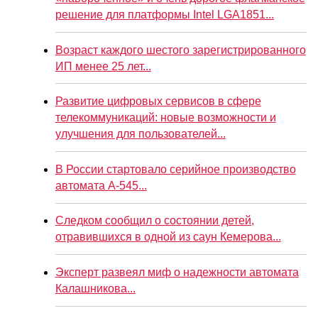
решение для платформы Intel LGA1851...
Возраст каждого шестого зарегистрированного
ИП менее 25 лет...
Развитие цифровых сервисов в сфере
телекоммуникаций: новые возможности и
улучшения для пользователей...
В России стартовало серийное производство
автомата А-545...
Следком сообщил о состоянии детей,
отравившихся в одной из саун Кемерова...
Эксперт развеял миф о надежности автомата
Калашникова...