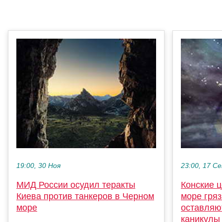
19:00, 30 Ноя
23:00, 17 С
МИД России осудил теракты
Конские ц
Киева против танкеров в Черном
море гря
море
оставляю
каникулы