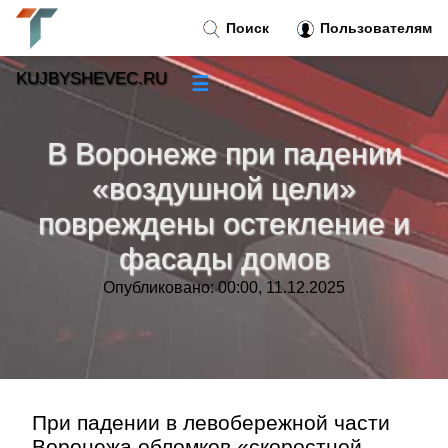
Поиск
Пользователям
KUJBYSHEVEC.RU
☰
Новости
»
В Воронеже при падении
Тренды новостей
»
«воздушной цели»
повреждены остекление и
Рубрики
»
фасады домов
Правила
»
Опубликовано: 00:00, 11.12.2025
Контакт
»
При падении в левобережной части
Воронежа обломков «скоростной