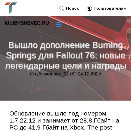
Поиск
Пользователям
KUJBYSHEVEC.RU
☰
Новости
»
Вышло дополнение Burning
Тренды новостей
»
Springs для Fallout 76: новые
легендарные цели и награды
Рубрики
»
Опубликовано: 01:00, 04.12.2025
Правила
»
Контакт
»
Обновление вышло под номером
1.7.22.12 и занимает от 28,8 Гбайт на
PC до 41,9 Гбайт на Xbox. The post