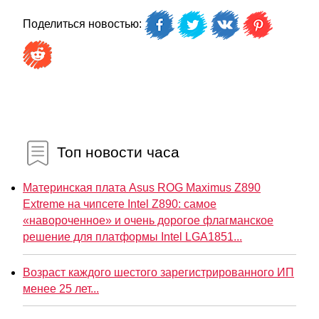
Поделиться новостью:
Топ новости часа
Материнская плата Asus ROG Maximus Z890
Extreme на чипсете Intel Z890: самое
«навороченное» и очень дорогое флагманское
решение для платформы Intel LGA1851...
Возраст каждого шестого зарегистрированного ИП
менее 25 лет...