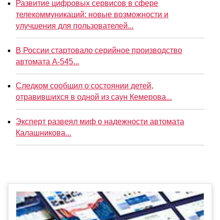
Развитие цифровых сервисов в сфере
телекоммуникаций: новые возможности и
улучшения для пользователей...
В России стартовало серийное производство
автомата А-545...
Следком сообщил о состоянии детей,
отравившихся в одной из саун Кемерова...
Эксперт развеял миф о надежности автомата
Калашникова...