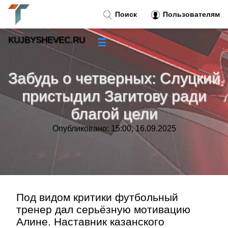
Поиск
Пользователям
KUJBYSHEVEC.RU
☰
Новости
»
Забудь о четверных: Слуцкий
Тренды новостей
»
пристыдил Загитову ради
благой цели
Рубрики
»
Опубликовано: 15:00, 16.09.2025
Правила
»
Контакт
»
Под видом критики футбольный
тренер дал серьёзную мотивацию
Алине. Наставник казанского