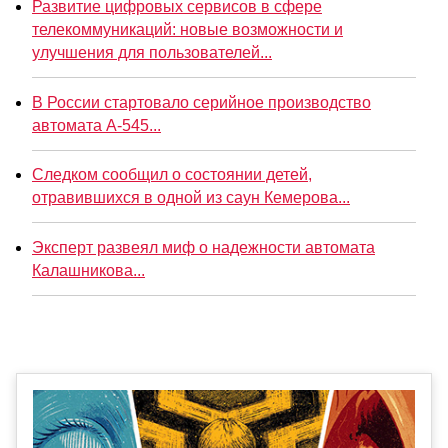
Развитие цифровых сервисов в сфере
телекоммуникаций: новые возможности и
улучшения для пользователей...
В России стартовало серийное производство
автомата А-545...
Следком сообщил о состоянии детей,
отравившихся в одной из саун Кемерова...
Эксперт развеял миф о надежности автомата
Калашникова...