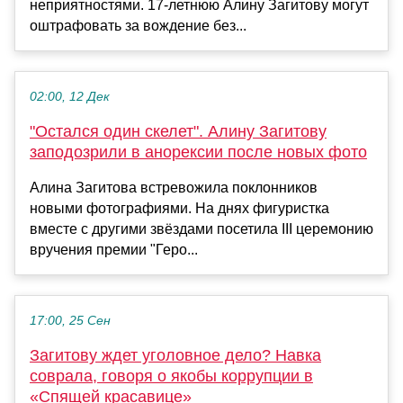
неприятностями. 17-летнюю Алину Загитову могут
оштрафовать за вождение без...
02:00, 12 Дек
"Остался один скелет". Алину Загитову
заподозрили в анорексии после новых фото
Алина Загитова встревожила поклонников
новыми фотографиями. На днях фигуристка
вместе с другими звёздами посетила III церемонию
вручения премии "Геро...
17:00, 25 Сен
Загитову ждет уголовное дело? Навка
соврала, говоря о якобы коррупции в
«Спящей красавице»