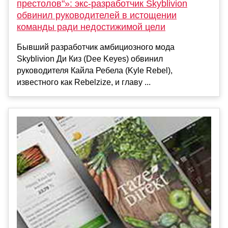
престолов"»: экс-разработчик Skyblivion
обвинил руководителей в истощении
команды ради недостижимой цели
Бывший разработчик амбициозного мода
Skyblivion Ди Киз (Dee Keyes) обвинил
руководителя Кайла Ребела (Kyle Rebel),
известного как Rebelzize, и главу ...