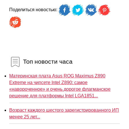
Поделиться новостью:
Топ новости часа
Материнская плата Asus ROG Maximus Z890
Extreme на чипсете Intel Z890: самое
«навороченное» и очень дорогое флагманское
решение для платформы Intel LGA1851...
Возраст каждого шестого зарегистрированного ИП
менее 25 лет...