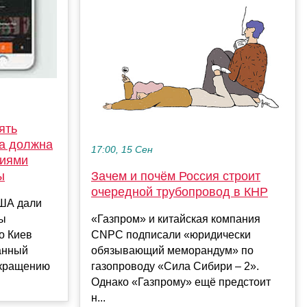
ять
на должна
17:00, 15 Сен
риями
Зачем и почём Россия строит
ы
очередной трубопровод в КНР
США дали
«Газпром» и китайская компания
ны
CNPC подписали «юридически
о Киев
обязывающий меморандум» по
анный
газопроводу «Сила Сибири – 2».
екращению
Однако «Газпрому» ещё предстоит
н...