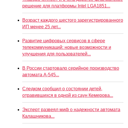
решение для платформы Intel LGA1851...
Возраст каждого шестого зарегистрированного
ИП менее 25 лет...
Развитие цифровых сервисов в сфере
телекоммуникаций: новые возможности и
улучшения для пользователей...
В России стартовало серийное производство
автомата А-545...
Следком сообщил о состоянии детей,
отравившихся в одной из саун Кемерова...
Эксперт развеял миф о надежности автомата
Калашникова...