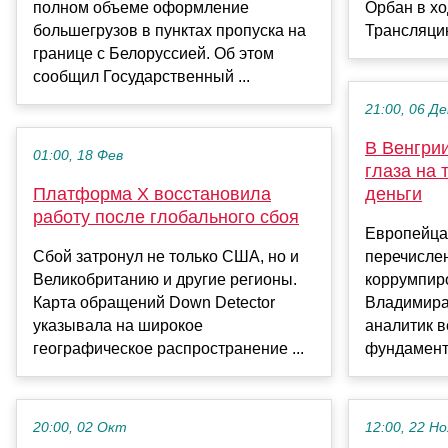
полном объеме оформление
Орбан в хо
большегрузов в пунктах пропуска на
Трансляцию
границе с Белоруссией. Об этом
сообщил Государственный ...
21:00, 06 Де
В Венгри
01:00, 18 Фев
глаза на 
Платформа X восстановила
деньги
работу после глобального сбоя
Европейца
Сбой затронул не только США, но и
перечисле
Великобританию и другие регионы.
коррумпир
Карта обращений Down Detector
Владимира
указывала на широкое
аналитик в
географическое распространение ...
фундамента
20:00, 02 Окт
12:00, 22 Но