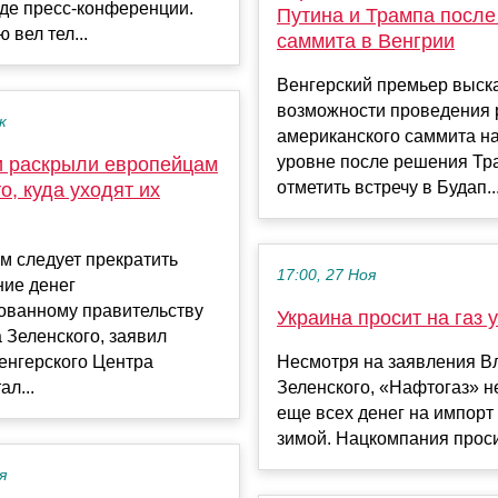
де пресс-конференции.
Путина и Трампа после
 вел тел...
саммита в Венгрии
Венгерский премьер выск
возможности проведения 
к
американского саммита н
уровне после решения Тр
и раскрыли европейцам
отметить встречу в Будап..
то, куда уходят их
м следует прекратить
17:00, 27 Ноя
ние денег
ованному правительству
Украина просит на газ
 Зеленского, заявил
енгерского Центра
Несмотря на заявления В
л...
Зеленского, «Нафтогаз» н
еще всех денег на импорт 
зимой. Нацкомпания проси
я