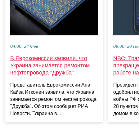
04:00, 24 Фев
09:00, 20 Но
В Еврокомиссии заявили, что
NBC: Тра
Украина занимается ремонтом
прекраще
нефтепровода "Дружба"
работе на
Представитель Еврокомиссии Ана
Президент
Кайза Итконен заявила, что Украина
одобрил н
занимается ремонтом нефтепровода
войны РФ с
"Дружба". Об этом сообщает РИА
28 пункто
Новости. "Украина в...
домом в ко