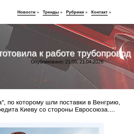
Новости
»
Тренды
»
Рубрики
»
Контакт
»
готовила к работе трубопровод
Опубликовано: 21:00, 21.04.2026
, по которому шли поставки в Венгрию,
едита Киеву со стороны Евросоюза....