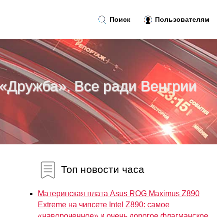
Поиск
Пользователям
 «Дружба». Все ради Венгрии
Топ новости часа
Материнская плата Asus ROG Maximus Z890
Extreme на чипсете Intel Z890: самое
«навороченное» и очень дорогое флагманское