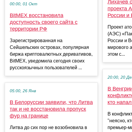
Лихачев 
00:00, 01 Окт
проекта 
BitMEX восстановила
России и
доступность своего сайта с
Проект ат
территории РФ
(АЭС) «Пак
Зарегистрированная на
России и В
Сейшельских островах, популярная
мирового 
биржа криптовалютных деривативов,
этом с...
BitMEX, уведомила сегодня своих
русскоязычных пользователей ...
20:00, 20 Де
В Венгрии
05:00, 26 Янв
конфликте
В Белоруссии заявили, что Литва
кто напа
так и не восстановила пропуск
В конфлик
фур на границе
"неясно, кт
Литва до сих пор не возобновила в
премьер-м