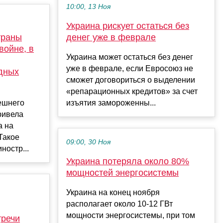
10:00, 13 Ноя
Украина рискует остаться без
траны
денег уже в феврале
войне, в
Украина может остаться без денег
уже в феврале, если Евросоюз не
дных
сможет договориться о выделении
«репарационных кредитов» за счет
ешнего
изъятия замороженны...
ривела
а на
Такое
09:00, 30 Ноя
ностр...
Украина потеряла около 80%
мощностей энергосистемы
Украина на конец ноября
располагает около 10-12 ГВт
мощности энергосистемы, при том
тречи