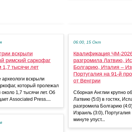
я
06:00, 15 Окт
нгрии вскрыли
Квалификация ЧМ-2026
ый римский саркофаг
разгромила Латвию, Ис
 1,7 тысячи лет
Болгарию, Италия – Из
Португалия на 91-й пр
е археологи вскрыли
от Венгрии
ркофаг, который пролежал
 около 1,7 тысячи лет. Об
Сборная Англии крупно о
ет Associated Press....
Латвию (5:0) в гостях, Ис
разгромила Болгарию (4:0)
Израиль (3:0), Португалия 
минуте упуст...
ев