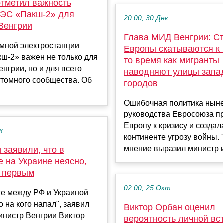
отметил важность
АЭС «Пакш-2» для
20:00, 30 Дек
 Венгрии
Глава МИД Венгрии: С
омной электростанции
Европы скатываются к 
ш-2» важен не только для
то время как мигранты
енгрии, но и для всего
наводняют улицы запа
атомного сообщества. Об
городов
Ошибочная политика нын
руководства Евросоюза п
Европу к кризису и создал
к
континенте угрозу войны. 
мнение выразил министр и
 заявили, что в
 на Украине неясно,
л первым
02:00, 25 Окт
те между РФ и Украиной
о на кого напал", заявил
Виктор Орбан оценил
инистр Венгрии Виктор
вероятность личной вс