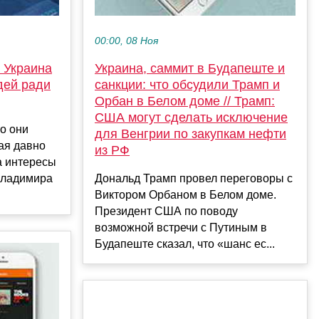
00:00, 08 Ноя
 Украина
Украина, саммит в Будапеште и
дей ради
санкции: что обсудили Трамп и
Орбан в Белом доме // Трамп:
США могут сделать исключение
то они
для Венгрии по закупкам нефти
рая давно
из РФ
а интересы
Владимира
Дональд Трамп провел переговоры с
Виктором Орбаном в Белом доме.
Президент США по поводу
возможной встречи с Путиным в
Будапеште сказал, что «шанс ес...