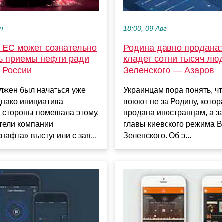
ен
18:00, 09 Авг
и ЕС может сознательно
Родина давно продана:
ь приемы нефти ради
кладет сотни тысяч лю
 России
Зеленского — Азаров
лжен был начаться уже
Украинцам пора понять, ч
днако инициатива
воюют не за Родину, кото
 стороны помешала этому.
продана иностранцам, а з
тели компании
главы киевского режима 
нафта» выступили с зая...
Зеленского. Об э...