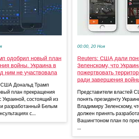
я
00:00, 20 Ноя
мп одобрил новый план
Reuters: США дали пон
ния войны. Украина в
Зеленскому, что Украи
д ним не участвовала
пожертвовать террито
ради завершения войн
 США Дональд Трамп
овый план прекращения
Представители властей 
 Украиной, состоящий из
понять президенту Украи
в и разработанный Белым
Владимиру Зеленскому, чт
нсультациях с...
должен принять разработ
Вашингтоном план по пр
...