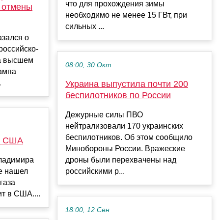
что для прохождения зимы
 отмены
необходимо не менее 15 ГВт, при
сильных ...
азался о
российско-
а высшем
08:00, 30 Окт
ампа
.
Украина выпустила почти 200
беспилотников по России
Дежурные силы ПВО
нейтрализовали 170 украинских
беспилотников. Об этом сообщило
 у США
Минобороны России. Вражеские
ладимира
дроны были перехвачены над
е нашел
российскими р...
газа
т в США....
18:00, 12 Сен