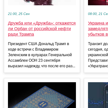
08:00, 21 С
21:00, 25 Сен
Украина 
Дружба или «Дружба»: откажется
замедлят
ли Орбан от российской нефти
убытков в
ради Трампа
Транзит до
Президент США Дональд Трамп в
сегодня, о
ходе встречи с Владимиром
украинской
Зеленским в кулуарах Генеральной
Представи
Ассамблеи ООН 23 сентября
«Укратранс
выразил надежду, что после его раз...