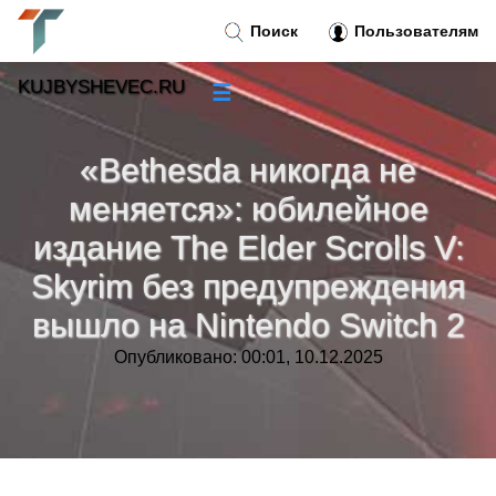
Поиск
Пользователям
KUJBYSHEVEC.RU
☰
Новости
»
«Bethesda никогда не
Тренды новостей
»
меняется»: юбилейное
издание The Elder Scrolls V:
Рубрики
»
Skyrim без предупреждения
вышло на Nintendo Switch 2
Правила
»
Опубликовано: 00:01, 10.12.2025
Контакт
»