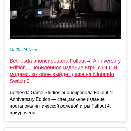
10:00, 24 Окт
Bethesda анонсировала Fallout 4: Anniversary
Edition — юбилейное издание игры с DLC и
модами, которое выйдет даже на Nintendo
Switch 2
Bethesda Game Studios анонсировала Fallout 4:
Anniversary Edition — специальное издание
постапокалиптической ролевой игры Fallout 4,
приуроченн...