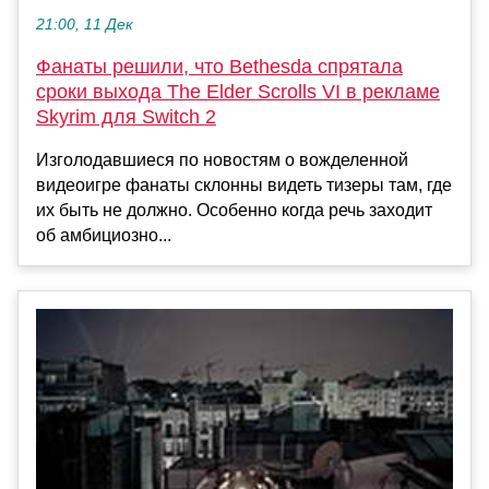
21:00, 11 Дек
Фанаты решили, что Bethesda спрятала
сроки выхода The Elder Scrolls VI в рекламе
Skyrim для Switch 2
Изголодавшиеся по новостям о вожделенной
видеоигре фанаты склонны видеть тизеры там, где
их быть не должно. Особенно когда речь заходит
об амбициозно...