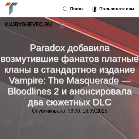
Поиск
Пользователям
KUJBYSHEVEC.RU
☰
Новости
»
Paradox добавила
Тренды новостей
»
возмутившие фанатов платные
кланы в стандартное издание
Рубрики
»
Vampire: The Masquerade —
Bloodlines 2 и анонсировала
Правила
»
два сюжетных DLC
Контакт
»
Опубликовано: 06:00, 18.09.2025