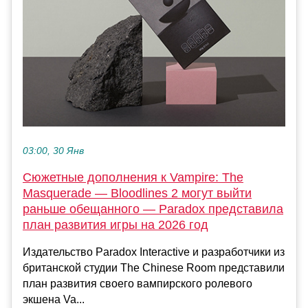
03:00, 30 Янв
Сюжетные дополнения к Vampire: The
Masquerade — Bloodlines 2 могут выйти
раньше обещанного — Paradox представила
план развития игры на 2026 год
Издательство Paradox Interactive и разработчики из
британской студии The Chinese Room представили
план развития своего вампирского ролевого
экшена Va...