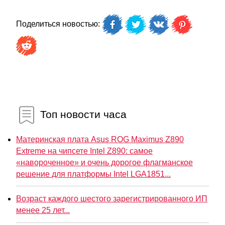
Поделиться новостью:
Топ новости часа
Материнская плата Asus ROG Maximus Z890
Extreme на чипсете Intel Z890: самое
«навороченное» и очень дорогое флагманское
решение для платформы Intel LGA1851...
Возраст каждого шестого зарегистрированного ИП
менее 25 лет...