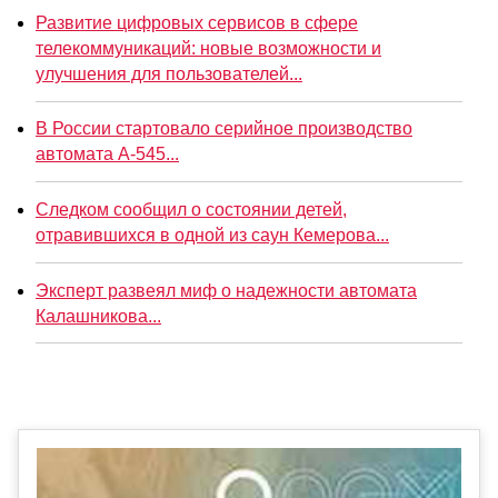
Развитие цифровых сервисов в сфере
телекоммуникаций: новые возможности и
улучшения для пользователей...
В России стартовало серийное производство
автомата А-545...
Следком сообщил о состоянии детей,
отравившихся в одной из саун Кемерова...
Эксперт развеял миф о надежности автомата
Калашникова...