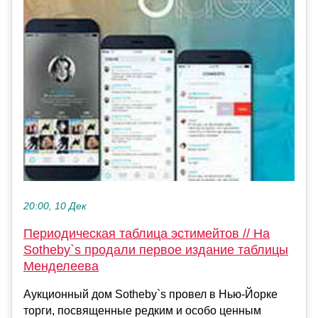
20:00, 10 Дек
Периодическая таблица эстимейтов // На
Sotheby`s продали первое издание таблицы
Менделеева
Аукционный дом Sotheby`s провел в Нью-Йорке
торги, посвященные редким и особо ценным