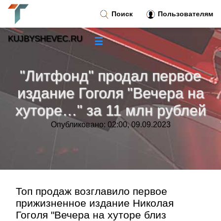
Поиск
Пользователям
KUJBYSHEVEC.RU
☰
Новости
»
"Литфонд" продал первое
Тренды новостей
»
издание Гоголя "Вечера на
хуторе…" за 11 млн рублей
Рубрики
»
Опубликовано: 02:00, 09.09.2023
Правила
»
Контакт
»
Топ продаж возглавило первое
прижизненное издание Николая
Гоголя "Вечера на хуторе близ