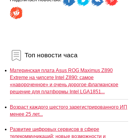
Топ новости часа
Материнская плата Asus ROG Maximus Z890
Extreme на чипсете Intel Z890: самое
«навороченное» и очень дорогое флагманское
решение для платформы Intel LGA1851...
Возраст каждого шестого зарегистрированного ИП
менее 25 лет...
Развитие цифровых сервисов в сфере
телекоммуникаций: новые возможности и