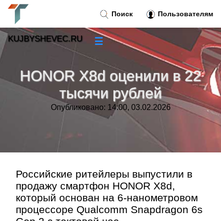
Поиск
Пользователям
KUJBYSHEVEC.RU
☰
Новости
»
HONOR X8d оценили в 22
Тренды новостей
»
тысячи рублей
Опубликовано: 14:00, 03.02.2026
Рубрики
»
Правила
»
Контакт
»
Российские ритейлеры выпустили в
продажу смартфон HONOR X8d,
который основан на 6-нанометровом
процессоре Qualcomm Snapdragon 6s