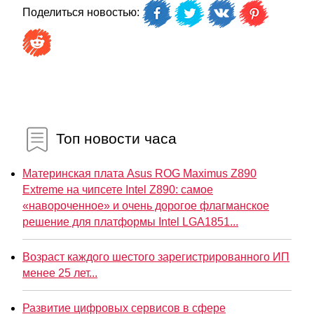
Поделиться новостью:
Топ новости часа
Материнская плата Asus ROG Maximus Z890
Extreme на чипсете Intel Z890: самое
«навороченное» и очень дорогое флагманское
решение для платформы Intel LGA1851...
Возраст каждого шестого зарегистрированного ИП
менее 25 лет...
Развитие цифровых сервисов в сфере