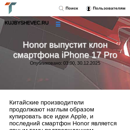
Поиск
Пользователям
KUJBYSHEVEC.RU
☰
Новости
»
Honor выпустит клон
Тренды новостей
»
смартфона iPhone 17 Pro
Опубликовано: 03:00, 30.12.2025
Рубрики
»
Правила
»
Контакт
»
Китайские производители
продолжают наглым образом
купировать все идеи Apple, и
последний смартфон Honor является