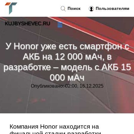
Поиск
Пользователям
KUJBYSHEVEC.RU
☰
Новости
»
У Honor уже есть смартфон с
Тренды новостей
»
АКБ на 12 000 мАч, в
разработке – модель с АКБ 15
Рубрики
»
000 мАч
Правила
»
Опубликовано: 02:00, 16.12.2025
Контакт
»
Компания Honor находится на
финальной стадии разработки